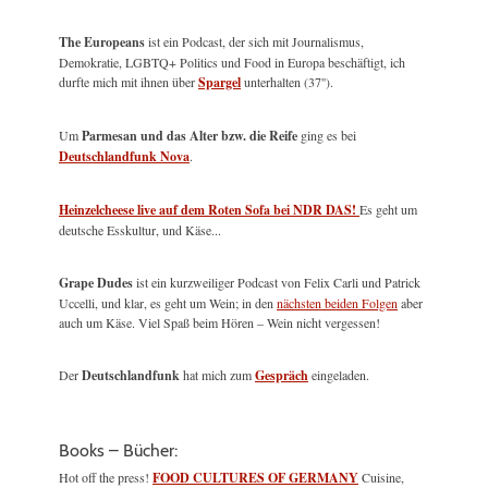
The Europeans
ist ein Podcast, der sich mit Journalismus,
Demokratie, LGBTQ+ Politics und Food in Europa beschäftigt, ich
durfte mich mit ihnen über
Spargel
unterhalten (37'').
Um
Parmesan und das Alter bzw. die Reife
ging es bei
Deutschlandfunk Nova
.
Heinzelcheese live auf dem Roten Sofa bei NDR DAS!
Es geht um
deutsche Esskultur, und Käse...
Grape Dudes
ist ein kurzweiliger Podcast von Felix Carli und Patrick
Uccelli, und klar, es geht um Wein; in den
nächsten beiden Folgen
aber
auch um Käse. Viel Spaß beim Hören – Wein nicht vergessen!
Der
Deutschlandfunk
hat mich zum
Gespräch
eingeladen.
Books – Bücher:
Hot off the press!
FOOD CULTURES OF GERMANY
Cuisine,