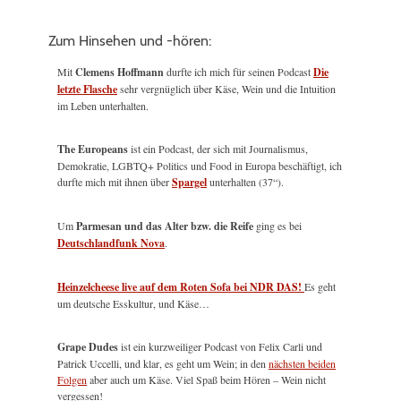
Zum Hinsehen und -hören:
Mit
Clemens Hoffmann
durfte ich mich für seinen Podcast
Die
letzte Flasche
sehr vergnüglich über Käse, Wein und die Intuition
im Leben unterhalten.
The Europeans
ist ein Podcast, der sich mit Journalismus,
Demokratie, LGBTQ+ Politics und Food in Europa beschäftigt, ich
durfte mich mit ihnen über
Spargel
unterhalten (37“).
Um
Parmesan und das Alter bzw. die Reife
ging es bei
Deutschlandfunk Nova
.
Heinzelcheese live auf dem Roten Sofa bei NDR DAS!
Es geht
um deutsche Esskultur, und Käse…
Grape Dudes
ist ein kurzweiliger Podcast von Felix Carli und
Patrick Uccelli, und klar, es geht um Wein; in den
nächsten beiden
Folgen
aber auch um Käse. Viel Spaß beim Hören – Wein nicht
vergessen!