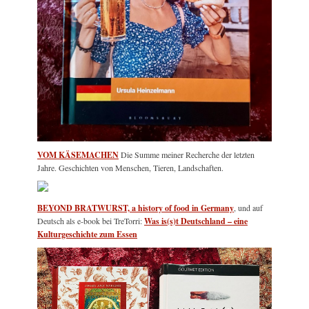
VOM KÄSEMACHEN
Die Summe meiner Recherche der letzten
Jahre. Geschichten von Menschen, Tieren, Landschaften.
BEYOND BRATWURST, a history of food in Germany
, und auf
Deutsch als e-book bei TreTorri:
Was is(s)t Deutschland – eine
Kulturgeschichte zum Essen