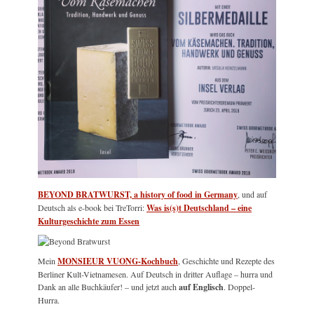
BEYOND BRATWURST, a history of food in Germany
, und auf
Deutsch als e-book bei TreTorri:
Was is(s)t Deutschland – eine
Kulturgeschichte zum Essen
Mein
MONSIEUR VUONG-Kochbuch
, Geschichte und Rezepte des
Berliner Kult-Vietnamesen. Auf Deutsch in dritter Auflage – hurra und
Dank an alle Buchkäufer! – und jetzt auch
auf Englisch
. Doppel-
Hurra.