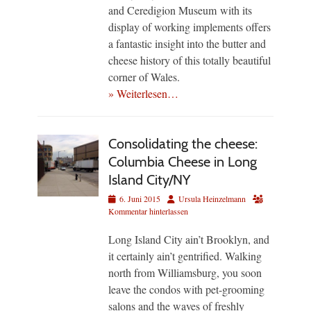
and Ceredigion Museum with its
display of working implements offers
a fantastic insight into the butter and
cheese history of this totally beautiful
corner of Wales.
» Weiterlesen…
Consolidating the cheese:
Columbia Cheese in Long
Island City/NY
Veröffentlicht
Autor
6. Juni 2015
Ursula Heinzelmann
am
Kommentar hinterlassen
Long Island City ain’t Brooklyn, and
it certainly ain’t gentrified. Walking
north from Williamsburg, you soon
leave the condos with pet-grooming
salons and the waves of freshly