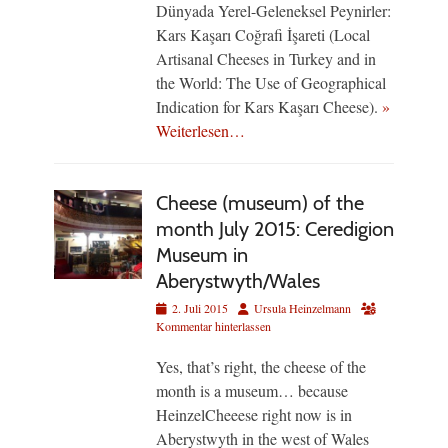
Dünyada Yerel-Geleneksel Peynirler:
Kars Kaşarı Coğrafi İşareti (Local
Artisanal Cheeses in Turkey and in
the World: The Use of Geographical
Indication for Kars Kaşarı Cheese).
»
Weiterlesen…
Cheese (museum) of the
month July 2015: Ceredigion
Museum in
Aberystwyth/Wales
Veröffentlicht
Autor
2. Juli 2015
Ursula Heinzelmann
am
Kommentar hinterlassen
Yes, that’s right, the cheese of the
month is a museum… because
HeinzelCheeese right now is in
Aberystwyth in the west of Wales