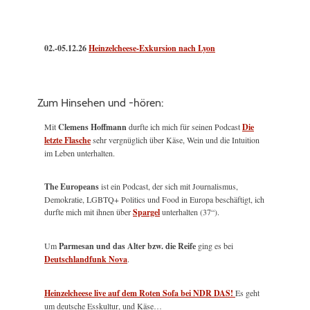
02.-05.12.26
Heinzelcheese-Exkursion nach Lyon
Zum Hinsehen und -hören:
Mit
Clemens Hoffmann
durfte ich mich für seinen Podcast
Die
letzte Flasche
sehr vergnüglich über Käse, Wein und die Intuition
im Leben unterhalten.
The Europeans
ist ein Podcast, der sich mit Journalismus,
Demokratie, LGBTQ+ Politics und Food in Europa beschäftigt, ich
durfte mich mit ihnen über
Spargel
unterhalten (37“).
Um
Parmesan und das Alter bzw. die Reife
ging es bei
Deutschlandfunk Nova
.
Heinzelcheese live auf dem Roten Sofa bei NDR DAS!
Es geht
um deutsche Esskultur, und Käse…