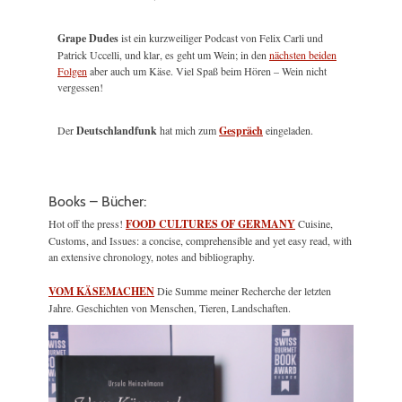
Grape Dudes
ist ein kurzweiliger Podcast von Felix Carli und
Patrick Uccelli, und klar, es geht um Wein; in den
nächsten beiden
Folgen
aber auch um Käse. Viel Spaß beim Hören – Wein nicht
vergessen!
Der
Deutschlandfunk
hat mich zum
Gespräch
eingeladen.
Books – Bücher:
Hot off the press!
FOOD CULTURES OF GERMANY
Cuisine,
Customs, and Issues: a concise, comprehensible and yet easy read, with
an extensive chronology, notes and bibliography.
VOM KÄSEMACHEN
Die Summe meiner Recherche der letzten
Jahre. Geschichten von Menschen, Tieren, Landschaften.