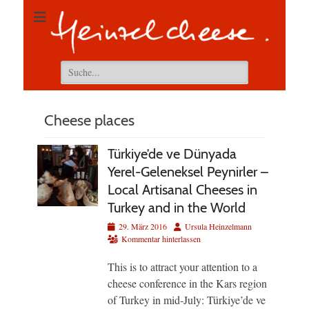
Suchen
nach:
Cheese places
Türkiye’de ve Dünyada
Yerel-Geleneksel Peynirler –
Local Artisanal Cheeses in
Turkey and in the World
Veröffentlicht
Autor
29. März 2016
Ursula Heinzelmann
am
Kommentar hinterlassen
This is to attract your attention to a
cheese conference in the Kars region
of Turkey in mid-July: Türkiye’de ve