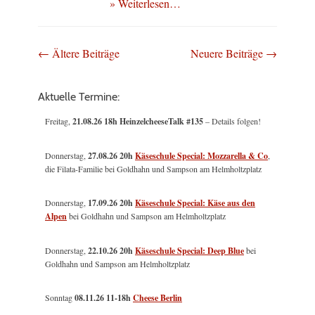
» Weiterlesen…
Beitragsnavigation
←
Ältere Beiträge
Neuere Beiträge
→
Aktuelle Termine:
Freitag,
21.08.26 18h HeinzelcheeseTalk #135
– Details folgen!
Donnerstag,
27.08.26 20h
Käseschule Special: Mozzarella & Co
,
die Filata-Familie bei Goldhahn und Sampson am Helmholtzplatz
Donnerstag,
17.09.26 20h
Käseschule Special: Käse aus den
Alpen
bei Goldhahn und Sampson am Helmholtzplatz
Donnerstag,
22.10.26 20h
Käseschule Special: Deep Blue
bei
Goldhahn und Sampson am Helmholtzplatz
Sonntag
08.11.26
11-18h
Cheese Berlin