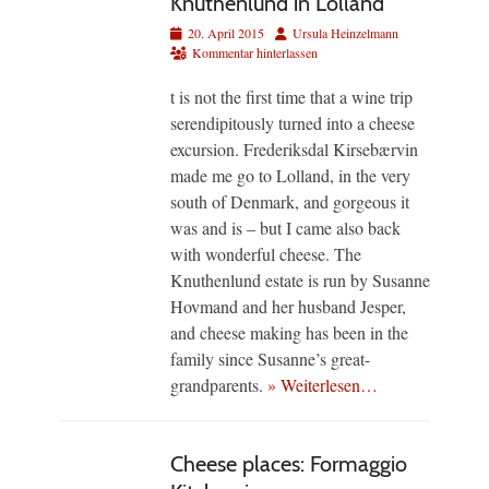
Knuthenlund in Lolland
Veröffentlicht
Autor
20. April 2015
Ursula Heinzelmann
am
Kommentar hinterlassen
t is not the first time that a wine trip
serendipitously turned into a cheese
excursion. Frederiksdal Kirsebærvin
made me go to Lolland, in the very
south of Denmark, and gorgeous it
was and is – but I came also back
with wonderful cheese. The
Knuthenlund estate is run by Susanne
Hovmand and her husband Jesper,
and cheese making has been in the
family since Susanne’s great-
grandparents.
» Weiterlesen…
Cheese places: Formaggio