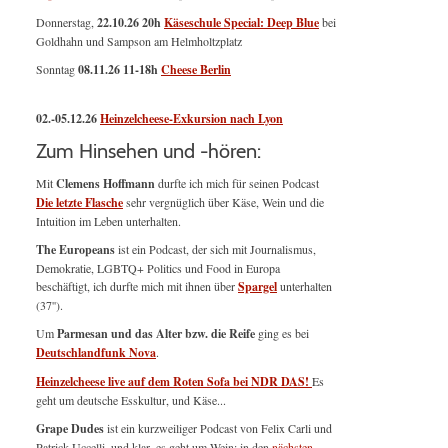
Donnerstag,
22.10.26 20h
Käseschule Special: Deep Blue
bei
Goldhahn und Sampson am Helmholtzplatz
Sonntag
08.11.26
11-18h
Cheese Berlin
02.-05.12.26
Heinzelcheese-Exkursion nach Lyon
Zum Hinsehen und -hören:
Mit
Clemens Hoffmann
durfte ich mich für seinen Podcast
Die letzte Flasche
sehr vergnüglich über Käse, Wein und die
Intuition im Leben unterhalten.
The Europeans
ist ein Podcast, der sich mit Journalismus,
Demokratie, LGBTQ+ Politics und Food in Europa
beschäftigt, ich durfte mich mit ihnen über
Spargel
unterhalten
(37'').
Um
Parmesan und das Alter bzw. die Reife
ging es bei
Deutschlandfunk Nova
.
Heinzelcheese live auf dem Roten Sofa bei NDR DAS!
Es
geht um deutsche Esskultur, und Käse...
Grape Dudes
ist ein kurzweiliger Podcast von Felix Carli und
Patrick Uccelli, und klar, es geht um Wein; in den
nächsten