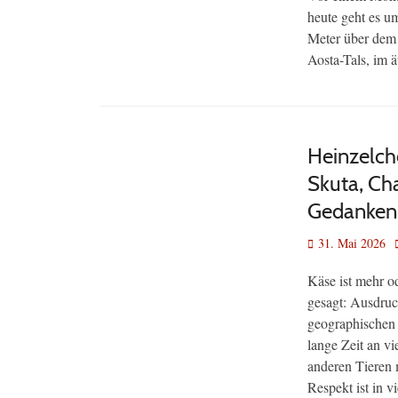
heute geht es um
Meter über dem 
Aosta-Tals, im 
Heinzelche
Skuta, Ch
Gedanken 
Veröffentlicht
31. Mai 2026
am
Käse ist mehr o
gesagt: Ausdruc
geographischen
lange Zeit an v
anderen Tieren 
Respekt ist in v