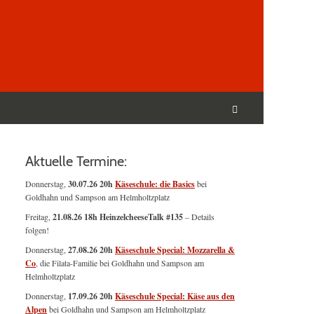
Suchen
nach:
Suchen
Aktuelle Termine:
Donnerstag,
30.07.26 20h
Käseschule: die Basics
bei
Goldhahn und Sampson am Helmholtzplatz
Freitag,
21.08.26 18h HeinzelcheeseTalk #135
– Details
folgen!
Donnerstag,
27.08.26 20h
Käseschule Special: Mozzarella &
Co
, die Filata-Familie bei Goldhahn und Sampson am
Helmholtzplatz
Donnerstag,
17.09.26 20h
Käseschule Special: Käse aus den
Alpen
bei Goldhahn und Sampson am Helmholtzplatz