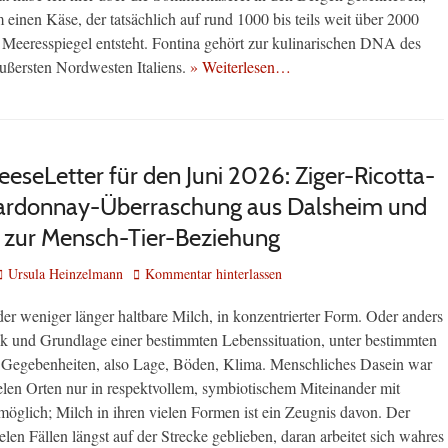
 einen Käse, der tatsächlich auf rund 1000 bis teils weit über 2000
Meeresspiegel entsteht. Fontina gehört zur kulinarischen DNA des
äußersten Nordwesten Italiens.
» Weiterlesen…
eseLetter für den Juni 2026: Ziger-Ricotta-
ardonnay-Überraschung aus Dalsheim und
zur Mensch-Tier-Beziehung
Autor
Ursula Heinzelmann
Kommentar hinterlassen
der weniger länger haltbare Milch, in konzentrierter Form. Oder anders
k und Grundlage einer bestimmten Lebenssituation, unter bestimmten
 Gegebenheiten, also Lage, Böden, Klima. Menschliches Dasein war
ielen Orten nur in respektvollem, symbiotischem Miteinander mit
möglich; Milch in ihren vielen Formen ist ein Zeugnis davon. Der
ielen Fällen längst auf der Strecke geblieben, daran arbeitet sich wahres