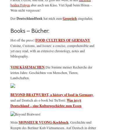
beiden Folgen
aber auch um Käse. Viel Spaß beim Hören –
Wein nicht vergessen!
Der
Deutschlandfunk
hat mich zum
Gespräch
eingeladen.
Books – Bücher:
Hot off the press!
FOOD CULTURES OF GERMANY
Cuisine, Customs, and Issues: a concise, comprehensible and
yet easy read, with an extensive chronology, notes and
bibliography.
VOM KÄSEMACHEN
Die Summe meiner Recherche der
letzten Jahre. Geschichten von Menschen, Tieren,
Landschaften.
BEYOND BRATWURST, a history of food in Germany
,
und auf Deutsch als e-book bei TreTorri:
Was is(s)t
Deutschland – eine Kulturgeschichte zum Essen
Mein
MONSIEUR VUONG-Kochbuch
, Geschichte und
Rezepte des Berliner Kult-Vietnamesen. Auf Deutsch in dritter