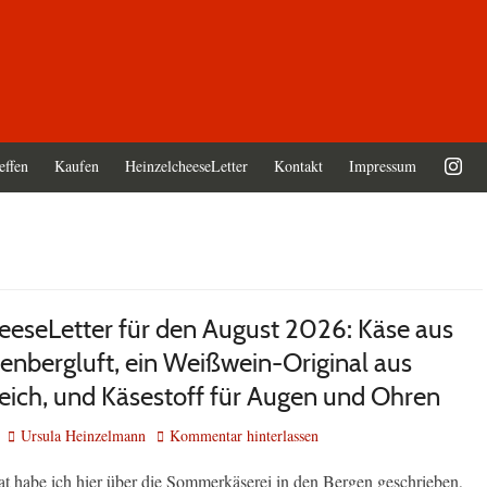
effen
Kaufen
HeinzelcheeseLetter
Kontakt
Impressum
eeseLetter für den August 2026: Käse aus
penbergluft, ein Weißwein-Original aus
eich, und Käsestoff für Augen und Ohren
Autor
Ursula Heinzelmann
Kommentar hinterlassen
 habe ich hier über die Sommerkäserei in den Bergen geschrieben,