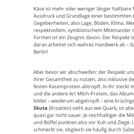
Käse ist mehr oder weniger länger haltbare 
Ausdruck und Grundlage einer bestimmten 
Gegebenheiten, also Lage, Böden, Klima. Men
respektvollem, symbiotischem Miteinander m
Formen ist ein Zeugnis davon. Der Respekt is
daran arbeitet sich wahres Handwerk ab – da
Berlin!
Aber bevor wir abschweifen: der Respekt un
ihrer Gesamtheit zu nutzen, also inklusive de
festen Kaseinprotein abtropft. In ihr steckt i
und die andere Art Milch-Protein, das Albumi
bildet – wiederum abgetropft – eine brüchi
Skuta
(Kroatien) sieht aus wie Quark, ist ab
quasi gar nicht sauer. Je reichhaltiger die M
und Büffel punkten also vor Kuh und Ziege. Un
schmeckt sie, obgleich sie häufig durch Sal