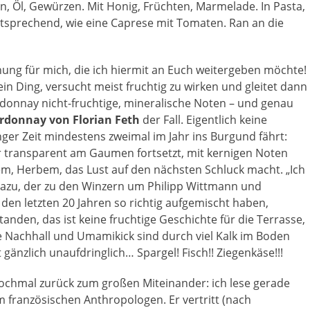
n, Öl, Gewürzen. Mit Honig, Früchten, Marmelade. In Pasta,
ntsprechend, wie eine Caprese mit Tomaten. Ran an die
ung für mich, die ich hiermit an Euch weitergeben möchte!
ein Ding, versucht meist fruchtig zu wirken und gleitet dann
rdonnay nicht-fruchtige, mineralische Noten – und genau
rdonnay von Florian Feth
der Fall. Eigentlich keine
nger Zeit mindestens zweimal im Jahr ins Burgund fährt:
hr transparent am Gaumen fortsetzt, mit kernigen Noten
em, Herbem, das Lust auf den nächsten Schluck macht. „Ich
 dazu, der zu den Winzern um Philipp Wittmann und
 den letzten 20 Jahren so richtig aufgemischt haben,
anden, das ist keine fruchtige Geschichte für die Terrasse,
e Nachhall und Umamikick sind durch viel Kalk im Boden
gänzlich unaufdringlich… Spargel! Fisch!! Ziegenkäse!!!
ochmal zurück zum großen Miteinander: ich lese gerade
m französischen Anthropologen. Er vertritt (nach