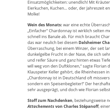
Einsatzmöglichkeiten: unendlich! Mit Kräuter
Eierkuchen, Kuchen… oder, der Jahreszeit e
Molke!
Wein des Monats:
war eine echte Überrasch
„Einfacher“ Chardonnay ist wirklich selten m
schnell ins Banale ab. Für mich braucht Cha
das war neulich bei diesem
Dalsheimer Cha
Überraschung, bei einem Winzer, der seit la
dunkelgelbe Frucht in der Nase, die sich se
und reifer Säure und ganz hinten etwas Tief
will weg von den Duftklonen,“ sagte Florian
Klauspeter Keller gehört, die Rheinhessen in
„Chardonnay ist in Deutschland oft missverst
sondern ein Speisenbegleiter!“ Der herzhaft
sehr ausgeprägt, und doch wie Florian selbst 
Stoff zum Nachdenken
, beziehungsweise n
Attachements
von Charles Stépanoff
, eine