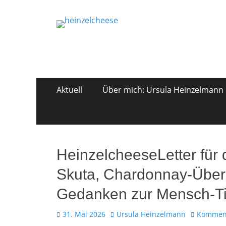
heinzelche
Ursula Heinzelmann, Wein- &
Zum
Primäres
Aktuell
Über mich: Ursula Heinzelmann
Inhalt
Menü
springen
HeinzelcheeseLetter für 
Skuta, Chardonnay-Über
Gedanken zur Mensch-Ti
Veröffentlicht
Autor
31. Mai 2026
Ursula Heinzelmann
Komment
am