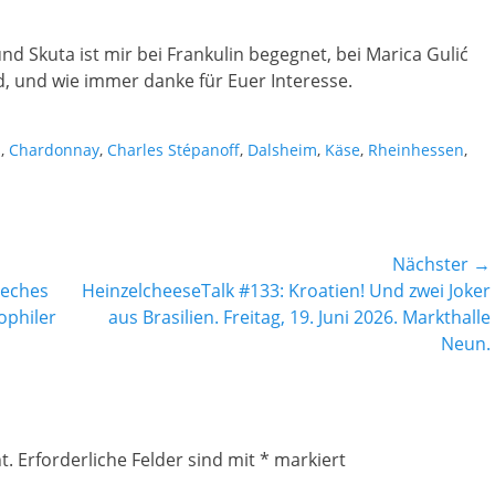
und Skuta ist mir bei Frankulin begegnet, bei Marica Gulić
, und wie immer danke für Euer Interesse.
s
,
Chardonnay
,
Charles Stépanoff
,
Dalsheim
,
Käse
,
Rheinhessen
,
Nächster →
Nächster
Leches
HeinzelcheeseTalk #133: Kroatien! Und zwei Joker
Beitrag:
ophiler
aus Brasilien. Freitag, 19. Juni 2026. Markthalle
Neun.
t.
Erforderliche Felder sind mit
*
markiert