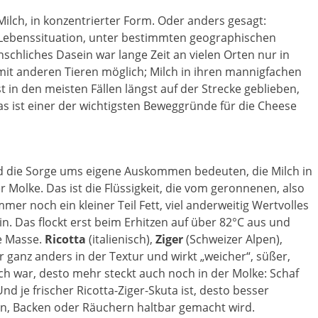
Milch, in konzentrierter Form. Oder anders gesagt:
Lebenssituation, unter bestimmten geographischen
schliches Dasein war lange Zeit an vielen Orten nur in
it anderen Tieren möglich; Milch in ihren mannigfachen
t in den meisten Fällen längst auf der Strecke geblieben,
s ist einer der wichtigsten Beweggründe für die Cheese
d die Sorge ums eigene Auskommen bedeuten, die Milch in
r Molke. Das ist die Flüssigkeit, die vom geronnenen, also
mmer noch ein kleiner Teil Fett, viel anderweitig Wertvolles
n. Das flockt erst beim Erhitzen auf über 82°C aus und
ge Masse.
Ricotta
(italienisch),
Ziger
(Schweizer Alpen),
er ganz anders in der Textur und wirkt „weicher“, süßer,
ilch war, desto mehr steckt auch noch in der Molke: Schaf
d je frischer Ricotta-Ziger-Skuta ist, desto besser
zen, Backen oder Räuchern haltbar gemacht wird.