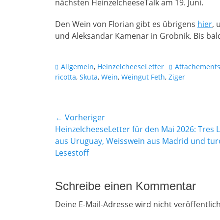
nächsten HeinzelcheeseTalk am 19. Juni.
Den Wein von Florian gibt es übrigens
hier
, 
und Aleksandar Kamenar in Grobnik. Bis bald
Kategorien
Schlagworte
Allgemein
,
HeinzelcheeseLetter
Attachement
ricotta
,
Skuta
,
Wein
,
Weingut Feth
,
Ziger
Beitragsnavigation
← Vorheriger
Vorheriger
HeinzelcheeseLetter für den Mai 2026: Tres 
Beitrag:
aus Uruguay, Weisswein aus Madrid und tur
Lesestoff
Schreibe einen Kommentar
Deine E-Mail-Adresse wird nicht veröffentlich