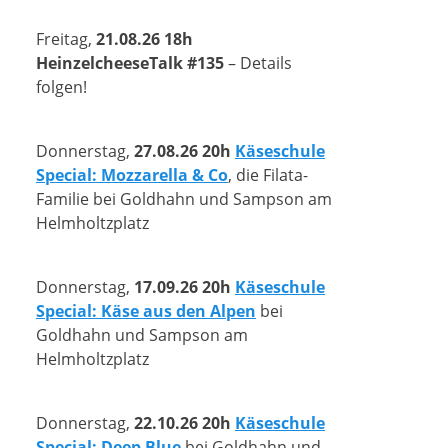
Freitag,
21.08.26 18h
HeinzelcheeseTalk #135
– Details
folgen!
Donnerstag,
27.08.26 20h
Käseschule
Special: Mozzarella & Co
, die Filata-
Familie bei Goldhahn und Sampson am
Helmholtzplatz
Donnerstag,
17.09.26 20h
Käseschule
Special: Käse aus den Alpen
bei
Goldhahn und Sampson am
Helmholtzplatz
Donnerstag,
22.10.26 20h
Käseschule
Special: Deep Blue
bei Goldhahn und