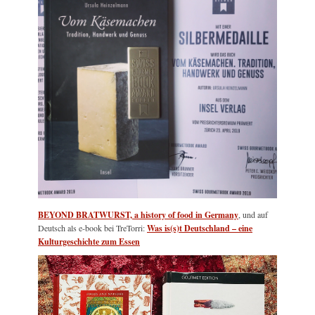
BEYOND BRATWURST, a history of food in Germany
, und auf
Deutsch als e-book bei TreTorri:
Was is(s)t Deutschland – eine
Kulturgeschichte zum Essen