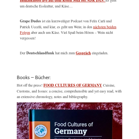
Heinzelcheese live auf dem Roten Sofa bei NDR DAS!
Es geht
um deutsche Esskultur, und Käse…
Grape Dudes
ist ein kurzweiliger Podcast von Felix Carli und
Patrick Uccelli, und klar, es geht um Wein; in den
nächsten beiden
Folgen
aber auch um Käse. Viel Spaß beim Hören – Wein nicht
vergessen!
Der
Deutschlandfunk
hat mich zum
Gespräch
eingeladen.
Books – Bücher:
Hot off the press!
FOOD CULTURES OF GERMANY
Cuisine,
Customs, and Issues: a concise, comprehensible and yet easy read, with
an extensive chronology, notes and bibliography.