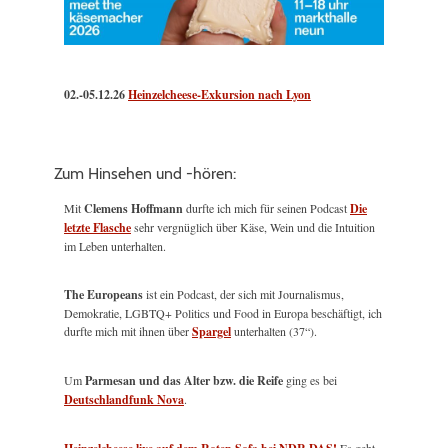
02.-05.12.26
Heinzelcheese-Exkursion nach Lyon
Zum Hinsehen und -hören:
Mit
Clemens Hoffmann
durfte ich mich für seinen Podcast
Die
letzte Flasche
sehr vergnüglich über Käse, Wein und die Intuition
im Leben unterhalten.
The Europeans
ist ein Podcast, der sich mit Journalismus,
Demokratie, LGBTQ+ Politics und Food in Europa beschäftigt, ich
durfte mich mit ihnen über
Spargel
unterhalten (37“).
Um
Parmesan und das Alter bzw. die Reife
ging es bei
Deutschlandfunk Nova
.