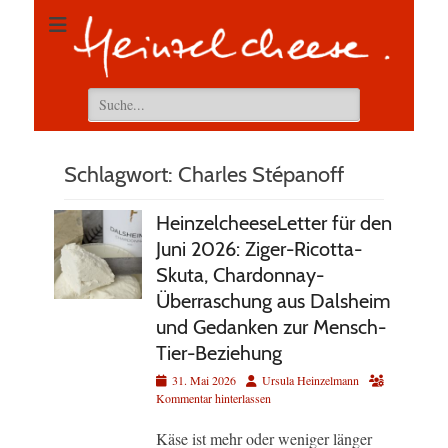
Suchen
nach:
Schlagwort:
Charles Stépanoff
HeinzelcheeseLetter für den
Juni 2026: Ziger-Ricotta-
Skuta, Chardonnay-
Überraschung aus Dalsheim
und Gedanken zur Mensch-
Tier-Beziehung
Veröffentlicht
Autor
31. Mai 2026
Ursula Heinzelmann
am
Kommentar hinterlassen
Käse ist mehr oder weniger länger