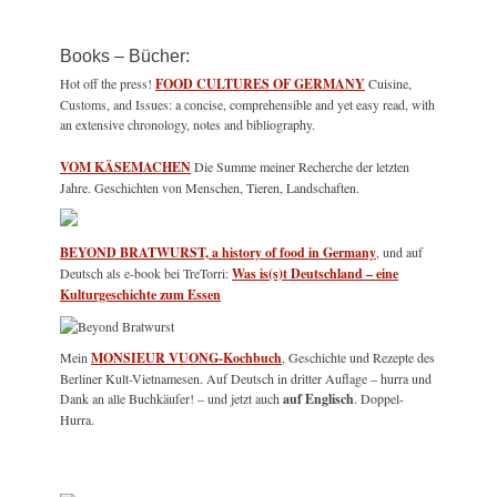
Books – Bücher:
Hot off the press!
FOOD CULTURES OF GERMANY
Cuisine,
Customs, and Issues: a concise, comprehensible and yet easy read, with
an extensive chronology, notes and bibliography.
VOM KÄSEMACHEN
Die Summe meiner Recherche der letzten
Jahre. Geschichten von Menschen, Tieren, Landschaften.
BEYOND BRATWURST, a history of food in Germany
, und auf
Deutsch als e-book bei TreTorri:
Was is(s)t Deutschland – eine
Kulturgeschichte zum Essen
Mein
MONSIEUR VUONG-Kochbuch
, Geschichte und Rezepte des
Berliner Kult-Vietnamesen. Auf Deutsch in dritter Auflage – hurra und
Dank an alle Buchkäufer! – und jetzt auch
auf Englisch
. Doppel-
Hurra.