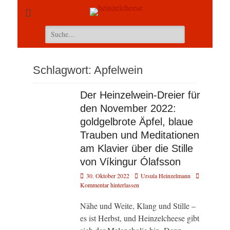
Suchen
nach:
Schlagwort:
Apfelwein
Der Heinzelwein-Dreier für
den November 2022:
goldgelbrote Äpfel, blaue
Trauben und Meditationen
am Klavier über die Stille
von Víkingur Ólafsson
Veröffentlicht
Autor
30. Oktober 2022
Ursula Heinzelmann
am
Kommentar hinterlassen
Nähe und Weite, Klang und Stille –
es ist Herbst, und Heinzelcheese gibt