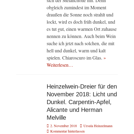
sich der Melancholie hin. Denn
obgleich zumindest im Moment
draußen die Sonne noch strahlt und
lockt, wird es doch früh dunkel, und
es tut gut, einen warmen Ort zuhause
nennen zu können. Auch beim Wein
suche ich jetzt nach solchen, die mit
hell und dunkel, warm und kalt
spielen. Chiaroscuro im Glas.
»
Weiterlesen…
Heinzelwein-Dreier für den
November 2018: Licht und
Dunkel. Carpentin-Apfel,
Alicante und Herman
Melville
Veröffentlicht
Autor
2. November 2018
Ursula Heinzelmann
am
Kommentar hinterlassen