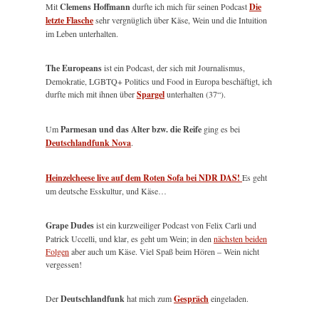
Mit
Clemens Hoffmann
durfte ich mich für seinen Podcast
Die
letzte Flasche
sehr vergnüglich über Käse, Wein und die Intuition
im Leben unterhalten.
The Europeans
ist ein Podcast, der sich mit Journalismus,
Demokratie, LGBTQ+ Politics und Food in Europa beschäftigt, ich
durfte mich mit ihnen über
Spargel
unterhalten (37“).
Um
Parmesan und das Alter bzw. die Reife
ging es bei
Deutschlandfunk Nova
.
Heinzelcheese live auf dem Roten Sofa bei NDR DAS!
Es geht
um deutsche Esskultur, und Käse…
Grape Dudes
ist ein kurzweiliger Podcast von Felix Carli und
Patrick Uccelli, und klar, es geht um Wein; in den
nächsten beiden
Folgen
aber auch um Käse. Viel Spaß beim Hören – Wein nicht
vergessen!
Der
Deutschlandfunk
hat mich zum
Gespräch
eingeladen.