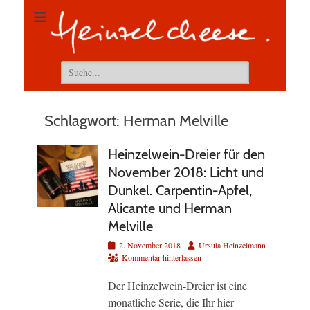
Suchen
nach:
Schlagwort:
Herman Melville
Heinzelwein-Dreier für den
November 2018: Licht und
Dunkel. Carpentin-Apfel,
Alicante und Herman
Melville
Veröffentlicht
Autor
2. November 2018
Ursula Heinzelmann
am
Kommentar hinterlassen
Der Heinzelwein-Dreier ist eine
monatliche Serie, die Ihr hier