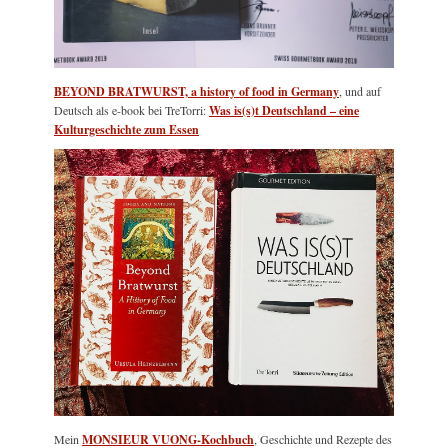
BEYOND BRATWURST, a history of food in Germany
, und auf
Deutsch als e-book bei TreTorri:
Was is(s)t Deutschland – eine
Kulturgeschichte zum Essen
Mein
MONSIEUR VUONG-Kochbuch
, Geschichte und Rezepte des