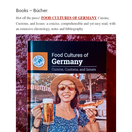
Books – Bücher:
Hot off the press!
FOOD CULTURES OF GERMANY
Cuisine,
Customs, and Issues: a concise, comprehensible and yet easy read, with
an extensive chronology, notes and bibliography.