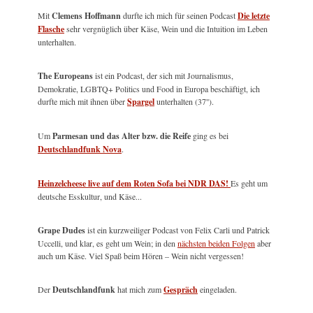
Mit
Clemens Hoffmann
durfte ich mich für seinen Podcast
Die letzte
Flasche
sehr vergnüglich über Käse, Wein und die Intuition im Leben
unterhalten.
The Europeans
ist ein Podcast, der sich mit Journalismus,
Demokratie, LGBTQ+ Politics und Food in Europa beschäftigt, ich
durfte mich mit ihnen über
Spargel
unterhalten (37'').
Um
Parmesan und das Alter bzw. die Reife
ging es bei
Deutschlandfunk Nova
.
Heinzelcheese live auf dem Roten Sofa bei NDR DAS!
Es geht um
deutsche Esskultur, und Käse...
Grape Dudes
ist ein kurzweiliger Podcast von Felix Carli und Patrick
Uccelli, und klar, es geht um Wein; in den
nächsten beiden Folgen
aber
auch um Käse. Viel Spaß beim Hören – Wein nicht vergessen!
Der
Deutschlandfunk
hat mich zum
Gespräch
eingeladen.