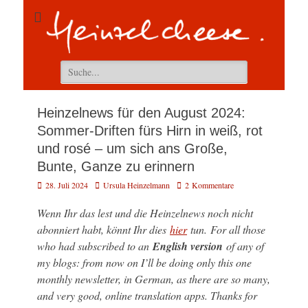
Suchen
nach:
Heinzelnews für den August 2024:
Sommer-Driften fürs Hirn in weiß, rot
und rosé – um sich ans Große,
Bunte, Ganze zu erinnern
Veröffentlicht
Autor
28. Juli 2024
Ursula Heinzelmann
2 Kommentare
am
Wenn Ihr das lest und die Heinzelnews noch nicht
abonniert habt, könnt Ihr dies
hier
tun.
For all those
who had subscribed to an
English version
of any of
my blogs: from now on I’ll be doing only this one
monthly newsletter, in German, as there are so many,
and very good, online translation apps. Thanks for