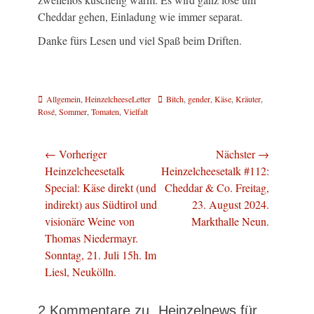
Cheddar gehen, Einladung wie immer separat.
Danke fürs Lesen und viel Spaß beim Driften.
Kategorien
Schlagworte
Allgemein
,
HeinzelcheeseLetter
Bitch
,
gender
,
Käse
,
Kräuter
,
Rosé
,
Sommer
,
Tomaten
,
Vielfalt
Beitragsnavigation
← Vorheriger
Nächster →
Vorheriger
Nächster
Heinzelcheesetalk
Heinzelcheesetalk #112:
Beitrag:
Beitrag:
Special: Käse direkt (und
Cheddar & Co. Freitag,
indirekt) aus Südtirol und
23. August 2024.
visionäre Weine von
Markthalle Neun.
Thomas Niedermayr.
Sonntag, 21. Juli 15h. Im
Liesl, Neukölln.
2 Kommentare zu „Heinzelnews für