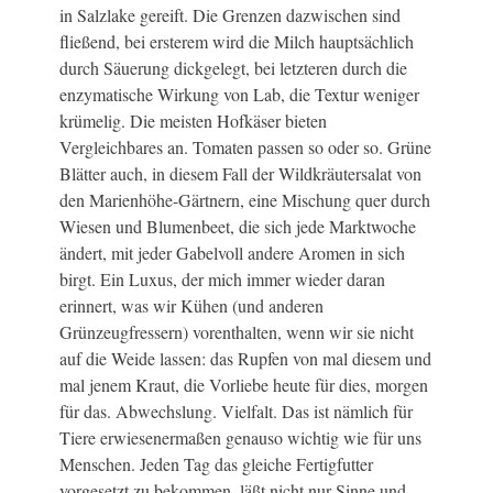
in Salzlake gereift. Die Grenzen dazwischen sind
fließend, bei ersterem wird die Milch hauptsächlich
durch Säuerung dickgelegt, bei letzteren durch die
enzymatische Wirkung von Lab, die Textur weniger
krümelig. Die meisten Hofkäser bieten
Vergleichbares an. Tomaten passen so oder so. Grüne
Blätter auch, in diesem Fall der Wildkräutersalat von
den Marienhöhe-Gärtnern, eine Mischung quer durch
Wiesen und Blumenbeet, die sich jede Marktwoche
ändert, mit jeder Gabelvoll andere Aromen in sich
birgt. Ein Luxus, der mich immer wieder daran
erinnert, was wir Kühen (und anderen
Grünzeugfressern) vorenthalten, wenn wir sie nicht
auf die Weide lassen: das Rupfen von mal diesem und
mal jenem Kraut, die Vorliebe heute für dies, morgen
für das. Abwechslung. Vielfalt. Das ist nämlich für
Tiere erwiesenermaßen genauso wichtig wie für uns
Menschen. Jeden Tag das gleiche Fertigfutter
vorgesetzt zu bekommen, läßt nicht nur Sinne und