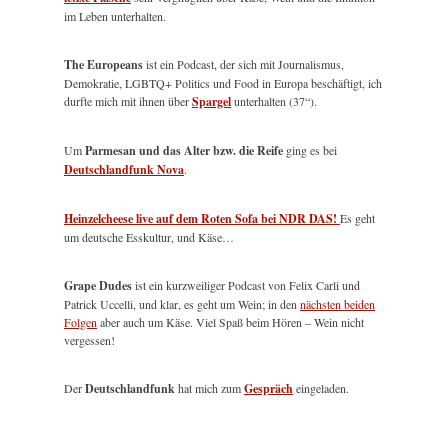
im Leben unterhalten.
The Europeans
ist ein Podcast, der sich mit Journalismus,
Demokratie, LGBTQ+ Politics und Food in Europa beschäftigt, ich
durfte mich mit ihnen über
Spargel
unterhalten (37“).
Um
Parmesan und das Alter bzw. die Reife
ging es bei
Deutschlandfunk Nova
.
Heinzelcheese live auf dem Roten Sofa bei NDR DAS!
Es geht
um deutsche Esskultur, und Käse…
Grape Dudes
ist ein kurzweiliger Podcast von Felix Carli und
Patrick Uccelli, und klar, es geht um Wein; in den
nächsten beiden
Folgen
aber auch um Käse. Viel Spaß beim Hören – Wein nicht
vergessen!
Der
Deutschlandfunk
hat mich zum
Gespräch
eingeladen.