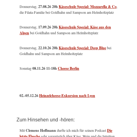
Donnerstag,
27.08.26 20h
Käseschule Special: Mozzarella & Co
,
die Filata-Familie bei Goldhahn und Sampson am Helmholtzplatz
Donnerstag,
17.09.26 20h
Käseschule Special: Käse aus den
Alpen
bei Goldhahn und Sampson am Helmholtzplatz
Donnerstag,
22.10.26 20h
Käseschule Special: Deep Blue
bei
Goldhahn und Sampson am Helmholtzplatz
Sonntag
08.11.26
11-18h
Cheese Berlin
02.-05.12.26
Heinzelcheese-Exkursion nach Lyon
Zum Hinsehen und -hören:
Mit
Clemens Hoffmann
durfte ich mich für seinen Podcast
Die
letzte Flasche
sehr vergnüglich über Käse, Wein und die Intuition