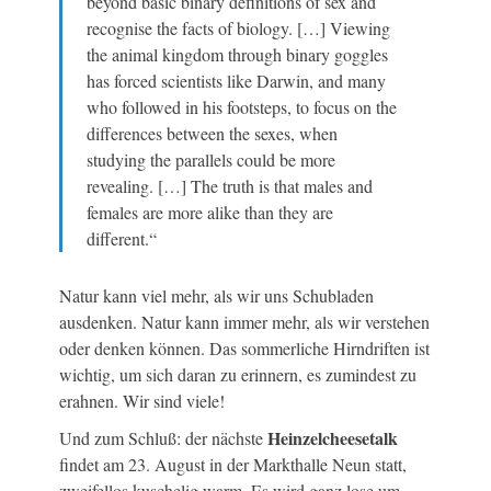
beyond basic binary definitions of sex and
recognise the facts of biology. […] Viewing
the animal kingdom through binary goggles
has forced scientists like Darwin, and many
who followed in his footsteps, to focus on the
differences between the sexes, when
studying the parallels could be more
revealing. […] The truth is that males and
females are more alike than they are
different.“
Natur kann viel mehr, als wir uns Schubladen
ausdenken. Natur kann immer mehr, als wir verstehen
oder denken können. Das sommerliche Hirndriften ist
wichtig, um sich daran zu erinnern, es zumindest zu
erahnen. Wir sind viele!
Heinzelcheesetalk
Und zum Schluß: der nächste
findet am 23. August in der Markthalle Neun statt,
zweifellos kuschelig warm. Es wird ganz lose um