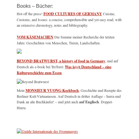
Books – Bücher:
Hot off the press!
FOOD CULTURES OF GERMANY
Cuisine,
Customs, and Issues: a concise, comprehensible and yet easy read, with
an extensive chronology, notes and bibliography.
VOM KÄSEMACHEN
Die Summe meiner Recherche der letzten
Jahre. Geschichten von Menschen, Tieren, Landschaften.
BEYOND BRATWURST, a history of food in Germany
, und auf
Deutsch als e-book bei TreTorri:
Was is(s)t Deutschland – eine
Kulturgeschichte zum Essen
Mein
MONSIEUR VUONG-Kochbuch
, Geschichte und Rezepte des
Berliner Kult-Vietnamesen. Auf Deutsch in dritter Auflage – hurra und
Dank an alle Buchkäufer! – und jetzt auch
auf Englisch
. Doppel-
Hurra.