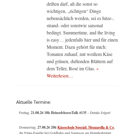
driften darf, all die sonst so
wichtigen, „richtigen“ Dinge
nebensächlich werden, sei es hitze-,
strand- oder sonstwie saisonal
bedingt. Summertime, and the living
is easy… jedenfalls hier und für einen
Moment. Dazu gehört für mich:
Tomaten zuhauf, mit weißem Käse
und grünen, duftenden Blättern auf
dem Teller, Rosé im Glas.
»
Weiterlesen…
Aktuelle Termine:
Freitag,
21.08.26 18h HeinzelcheeseTalk #135
– Details folgen!
Donnerstag,
27.08.26 20h
Käseschule Special: Mozzarella & Co
,
die Filata-Familie bei Goldhahn und Sampson am Helmholtzplatz