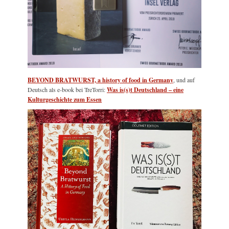
BEYOND BRATWURST, a history of food in Germany
, und auf
Deutsch als e-book bei TreTorri:
Was is(s)t Deutschland – eine
Kulturgeschichte zum Essen