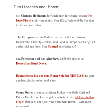
Zum Hinsehen und -hören:
Mit
Clemens Hoffmann
durfte ich mich für seinen Podcast
Die
letzte Flasche
sehr vergnüglich über Käse, Wein und die Intuition
im Leben unterhalten.
The Europeans
ist ein Podcast, der sich mit Journalismus,
Demokratie, LGBTQ+ Politics und Food in Europa beschäftigt, ich
durfte mich mit ihnen über
Spargel
unterhalten (37“).
Um
Parmesan und das Alter bzw. die Reife
ging es bei
Deutschlandfunk Nova
.
Heinzelcheese live auf dem Roten Sofa bei NDR DAS!
Es geht
um deutsche Esskultur, und Käse…
Grape Dudes
ist ein kurzweiliger Podcast von Felix Carli und
Patrick Uccelli, und klar, es geht um Wein; in den
nächsten beiden
Folgen
aber auch um Käse. Viel Spaß beim Hören – Wein nicht
vergessen!