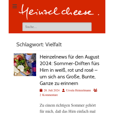
Suchen
nach:
Schlagwort:
Vielfalt
Heinzelnews für den August
2024: Sommer-Driften fürs
Hirn in weiß, rot und rosé –
um sich ans Große, Bunte,
Ganze zu erinnern
Veröffentlicht
Autor
28. Juli 2024
Ursula Heinzelmann
am
2 Kommentare
Zu einem richtigen Sommer gehört
für mich, daß das Hirn einfach mal