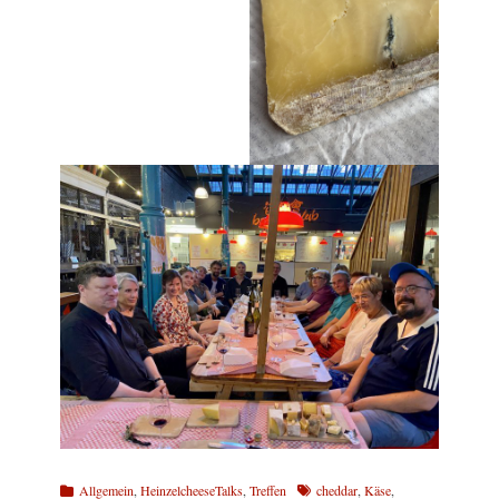
Kategorien
Schlagworte
Allgemein
,
HeinzelcheeseTalks
,
Treffen
cheddar
,
Käse
,