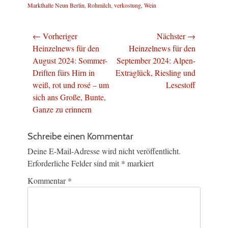
Markthalle Neun Berlin
,
Rohmilch
,
verkostung
,
Wein
Beitragsnavigation
← Vorheriger
Nächster →
Vorheriger
Nächster
Heinzelnews für den
Heinzelnews für den
Beitrag:
Beitrag:
August 2024: Sommer-
September 2024: Alpen-
Driften fürs Hirn in
Extraglück, Riesling und
weiß, rot und rosé – um
Lesestoff
sich ans Große, Bunte,
Ganze zu erinnern
Schreibe einen Kommentar
Deine E-Mail-Adresse wird nicht veröffentlicht.
Erforderliche Felder sind mit
*
markiert
Kommentar
*