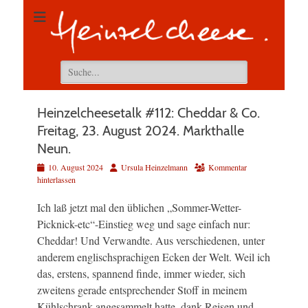
Suchen
nach:
Heinzelcheesetalk #112: Cheddar & Co.
Freitag, 23. August 2024. Markthalle
Neun.
Veröffentlicht
Autor
10. August 2024
Ursula Heinzelmann
Kommentar
am
hinterlassen
Ich laß jetzt mal den üblichen „Sommer-Wetter-
Picknick-etc“-Einstieg weg und sage einfach nur:
Cheddar! Und Verwandte. Aus verschiedenen, unter
anderem englischsprachigen Ecken der Welt. Weil ich
das, erstens, spannend finde, immer wieder, sich
zweitens gerade entsprechender Stoff in meinem
Kühlschrank angesammelt hatte, dank Reisen und