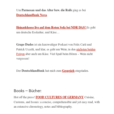
Um
Parmesan und das Alter bzw. die Reife
ging es bei
Deutschlandfunk Nova
.
Heinzelcheese live auf dem Roten Sofa bei NDR DAS!
Es geht
um deutsche Esskultur, und Käse…
Grape Dudes
ist ein kurzweiliger Podcast von Felix Carli und
Patrick Uccelli, und klar, es geht um Wein; in den
nächsten beiden
Folgen
aber auch um Käse. Viel Spaß beim Hören – Wein nicht
vergessen!
Der
Deutschlandfunk
hat mich zum
Gespräch
eingeladen.
Books – Bücher:
Hot off the press!
FOOD CULTURES OF GERMANY
Cuisine,
Customs, and Issues: a concise, comprehensible and yet easy read, with
an extensive chronology, notes and bibliography.