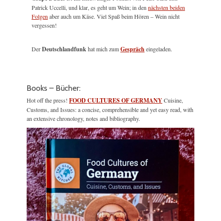
Patrick Uccelli, und klar, es geht um Wein; in den
nächsten beiden
Folgen
aber auch um Käse. Viel Spaß beim Hören – Wein nicht
vergessen!
Der
Deutschlandfunk
hat mich zum
Gespräch
eingeladen.
Books – Bücher:
Hot off the press!
FOOD CULTURES OF GERMANY
Cuisine,
Customs, and Issues: a concise, comprehensible and yet easy read, with
an extensive chronology, notes and bibliography.