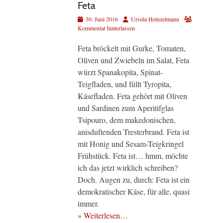
Feta
Veröffentlicht
Autor
30. Juni 2016
Ursula Heinzelmann
am
Kommentar hinterlassen
Feta bröckelt mit Gurke, Tomaten,
Oliven und Zwiebeln im Salat, Feta
würzt Spanakopita, Spinat-
Teigfladen, und füllt Tyropita,
Käsefladen. Feta gehört mit Oliven
und Sardinen zum Aperitifglas
Tsipouro, dem makedonischen,
anisduftenden Tresterbrand. Feta ist
mit Honig und Sesam-Teigkringel
Frühstück. Feta ist… hmm, möchte
ich das jetzt wirklich schreiben?
Doch. Augen zu, durch: Feta ist ein
demokratischer Käse, für alle, quasi
immer.
» Weiterlesen…