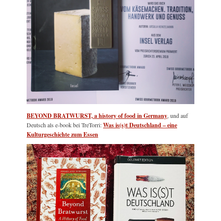
BEYOND BRATWURST, a history of food in Germany
, und auf
Deutsch als e-book bei TreTorri:
Was is(s)t Deutschland – eine
Kulturgeschichte zum Essen