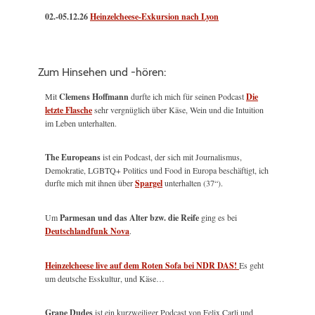
02.-05.12.26
Heinzelcheese-Exkursion nach Lyon
Zum Hinsehen und -hören:
Mit
Clemens Hoffmann
durfte ich mich für seinen Podcast
Die
letzte Flasche
sehr vergnüglich über Käse, Wein und die Intuition
im Leben unterhalten.
The Europeans
ist ein Podcast, der sich mit Journalismus,
Demokratie, LGBTQ+ Politics und Food in Europa beschäftigt, ich
durfte mich mit ihnen über
Spargel
unterhalten (37“).
Um
Parmesan und das Alter bzw. die Reife
ging es bei
Deutschlandfunk Nova
.
Heinzelcheese live auf dem Roten Sofa bei NDR DAS!
Es geht
um deutsche Esskultur, und Käse…
Grape Dudes
ist ein kurzweiliger Podcast von Felix Carli und