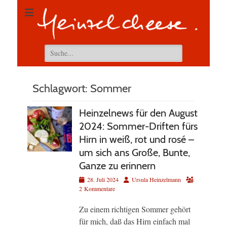
Suchen
nach:
Schlagwort:
Sommer
Heinzelnews für den August
2024: Sommer-Driften fürs
Hirn in weiß, rot und rosé –
um sich ans Große, Bunte,
Ganze zu erinnern
Veröffentlicht
Autor
28. Juli 2024
Ursula Heinzelmann
am
2 Kommentare
Zu einem richtigen Sommer gehört
für mich, daß das Hirn einfach mal