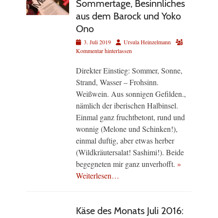
Sommertage, Besinnliches
aus dem Barock und Yoko
Ono
Veröffentlicht
Autor
3. Juli 2019
Ursula Heinzelmann
am
Kommentar hinterlassen
Direkter Einstieg: Sommer, Sonne,
Strand, Wasser – Frohsinn.
Weißwein. Aus sonnigen Gefilden.,
nämlich der iberischen Halbinsel.
Einmal ganz fruchtbetont, rund und
wonnig (Melone und Schinken!),
einmal duftig, aber etwas herber
(Wildkräutersalat! Sashimi!). Beide
begegneten mir ganz unverhofft.
»
Weiterlesen…
Käse des Monats Juli 2016: