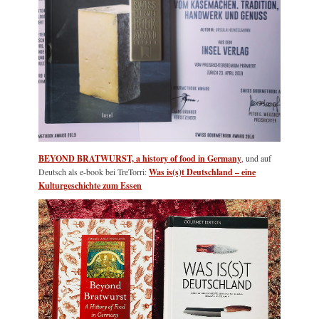
BEYOND BRATWURST, a history of food in Germany
, und auf
Deutsch als e-book bei TreTorri:
Was is(s)t Deutschland – eine
Kulturgeschichte zum Essen