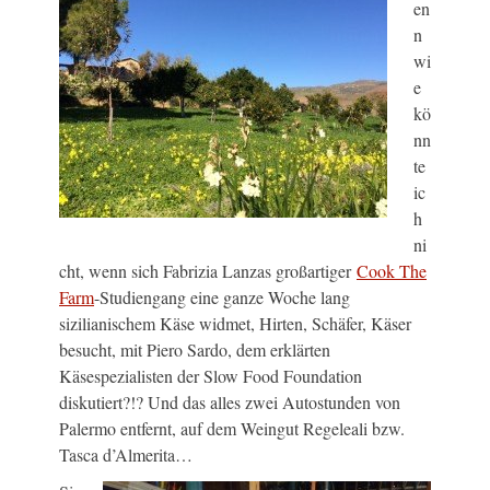
en
n
wi
e
kö
nn
te
ic
h
ni
cht, wenn sich Fabrizia Lanzas großartiger
Cook The
Farm
-Studiengang eine ganze Woche lang
sizilianischem Käse widmet, Hirten, Schäfer, Käser
besucht, mit Piero Sardo, dem erklärten
Käsespezialisten der Slow Food Foundation
diskutiert?!? Und das alles zwei Autostunden von
Palermo entfernt, auf dem Weingut Regeleali bzw.
Tasca d’Almerita…