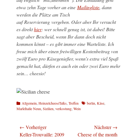
etwa zehn Tage vorher an eine
Mailingliste
, dann
werden die Plätze am Tisch
auf Reservierung vergeben. Oder aber Ihr versucht
es direkt
hier
: wer schnell genug ist, ist dabei! Bitte
sagt aber Bescheid, wenn Ihr dann doch nicht
kommen könnt – es gibt immer eine Warteliste. Ich
freue mich über einen freiwilligen Kostenbeitrag von
zwölf Euro pro Käsegenießer, wenn’s extra viel Spaß
gemacht hat, dürfen es auch ein oder zwei Euro mehr
sein… cheesio!
Kategorien
Schlagworte
Allgemein
,
HeinzelcheeseTalks
,
Treffen
berlin
,
Käse
,
Markthalle Neun
,
Sizilien
,
verkostung
,
Wein
Beitragsnavigation
← Vorheriger
Nächster →
Vorheriger
Nächster
Keller-Trouvaille: 2009
Cheese of the month