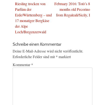
Beitrag:
Beitrag:
Riesling trocken von
February 2016: Totò’s 8
Parfüm der
months old Pecorino
Erde/Württemberg – und
from Regaleali/Sicily, I
17 monatiger Bergkäse
der Alpe
Loch/Bregenzerwald
Schreibe einen Kommentar
Deine E-Mail-Adresse wird nicht veröffentlicht.
Erforderliche Felder sind mit
*
markiert
Kommentar
*