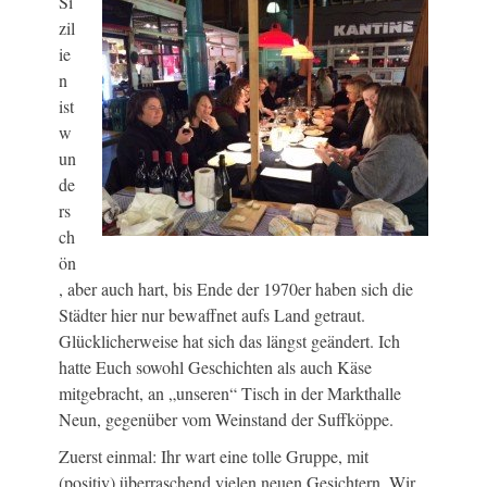
Si
zil
ie
n
ist
w
un
de
rs
ch
ön
, aber auch hart, bis Ende der 1970er haben sich die
Städter hier nur bewaffnet aufs Land getraut.
Glücklicherweise hat sich das längst geändert. Ich
hatte Euch sowohl Geschichten als auch Käse
mitgebracht, an „unseren“ Tisch in der Markthalle
Neun, gegenüber vom Weinstand der Suffköppe.
Zuerst einmal: Ihr wart eine tolle Gruppe, mit
(positiv) überraschend vielen neuen Gesichtern. Wir