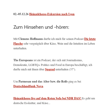
02.-05.12.26
Heinzelcheese-Exkursion nach Lyon
Zum Hinsehen und -hören:
Mit
Clemens Hoffmann
durfte ich mich für seinen Podcast
Die letzte
Flasche
sehr vergnüglich über Käse, Wein und die Intuition im Leben
unterhalten.
The Europeans
ist ein Podcast, der sich mit Journalismus,
Demokratie, LGBTQ+ Politics und Food in Europa beschäftigt, ich
durfte mich mit ihnen über
Spargel
unterhalten (37'').
Um
Parmesan und das Alter bzw. die Reife
ging es bei
Deutschlandfunk Nova
.
Heinzelcheese live auf dem Roten Sofa bei NDR DAS!
Es geht um
deutsche Esskultur, und Käse...