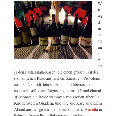
W
ir
wi
d
m
et
en
un
s
w
eit
er den Pasta Filata-Käsen, die einen großen Teil der
sizilianischen Käse ausmachen. Zuerst ein Provolone
aus den Nebrodi, fein säuerlich und überraschend
ausdrucksvoll, dann Ragusano, einmal 12 und einmal
36 Monate alt. Beide stammten von großen, über 30
Kilo schweren Quadern, und wie alle Käse an diesem
Abend aus der großartigen alten Salumeria
Armetta
in
Palermo (wenn Ihr in Palermo seid: un-be-dingt