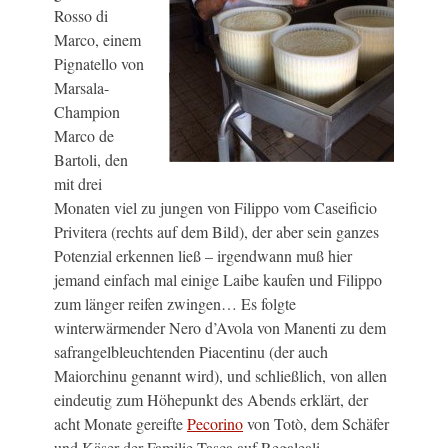
Rosso di
Marco, einem
Pignatello von
Marsala-
Champion
Marco de
Bartoli, den
mit drei
Monaten viel zu jungen von Filippo vom Caseificio
Privitera (rechts auf dem Bild), der aber sein ganzes
Potenzial erkennen ließ – irgendwann muß hier
jemand einfach mal einige Laibe kaufen und Filippo
zum länger reifen zwingen… Es folgte
winterwärmender Nero d’Avola von Manenti zu dem
safrangelbleuchtenden Piacentinu (der auch
Maiorchinu genannt wird), und schließlich, von allen
eindeutig zum Höhepunkt des Abends erklärt, der
acht Monate gereifte
Pecorino
von Totò, dem Schäfer
und Käser der Familie Tasca auf Regaleali.