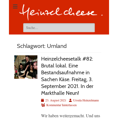
Suchen
nach:
Schlagwort:
Umland
Heinzelcheesetalk #82:
Brutal lokal. Eine
Bestandsaufnahme in
Sachen Käse. Freitag, 3.
September 2021. In der
Markthalle Neun!
Veröffentlicht
Autor
23. August 2021
Ursula Heinzelmann
am
Kommentar hinterlassen
Wir haben weitergemacht. Und uns