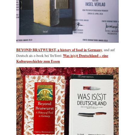
BEYOND BRATWURST, a history of food in Germany
, und auf
Deutsch als e-book bei TreTorri:
Was is(s)t Deutschland – eine
Kulturgeschichte zum Essen