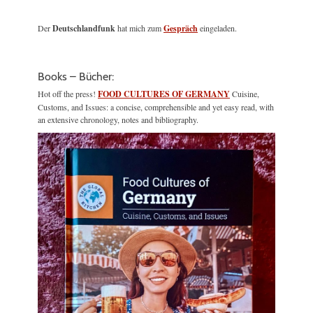
Der
Deutschlandfunk
hat mich zum
Gespräch
eingeladen.
Books – Bücher:
Hot off the press!
FOOD CULTURES OF GERMANY
Cuisine,
Customs, and Issues: a concise, comprehensible and yet easy read, with
an extensive chronology, notes and bibliography.