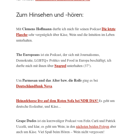
Zum Hinsehen und -hören:
Mit
Clemens Hoffmann
durfte ich mich für seinen Podcast
Die letzte
Flasche
sehr vergnüglich über Käse, Wein und die Intuition im Leben
unterhalten.
The Europeans
ist ein Podcast, der sich mit Journalismus,
Demokratie, LGBTQ+ Politics und Food in Europa beschäftigt, ich
durfte mich mit ihnen über
Spargel
unterhalten (37'').
Um
Parmesan und das Alter bzw. die Reife
ging es bei
Deutschlandfunk Nova
.
Heinzelcheese live auf dem Roten Sofa bei NDR DAS!
Es geht um
deutsche Esskultur, und Käse...
Grape Dudes
ist ein kurzweiliger Podcast von Felix Carli und Patrick
Uccelli, und klar, es geht um Wein; in den
nächsten beiden Folgen
aber
auch um Käse. Viel Spaß beim Hören – Wein nicht vergessen!