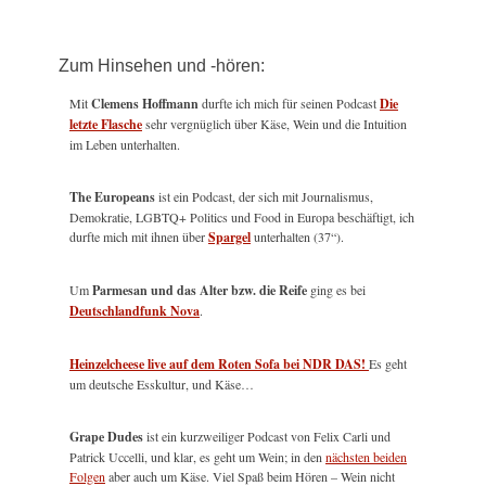
Zum Hinsehen und -hören:
Mit
Clemens Hoffmann
durfte ich mich für seinen Podcast
Die
letzte Flasche
sehr vergnüglich über Käse, Wein und die Intuition
im Leben unterhalten.
The Europeans
ist ein Podcast, der sich mit Journalismus,
Demokratie, LGBTQ+ Politics und Food in Europa beschäftigt, ich
durfte mich mit ihnen über
Spargel
unterhalten (37“).
Um
Parmesan und das Alter bzw. die Reife
ging es bei
Deutschlandfunk Nova
.
Heinzelcheese live auf dem Roten Sofa bei NDR DAS!
Es geht
um deutsche Esskultur, und Käse…
Grape Dudes
ist ein kurzweiliger Podcast von Felix Carli und
Patrick Uccelli, und klar, es geht um Wein; in den
nächsten beiden
Folgen
aber auch um Käse. Viel Spaß beim Hören – Wein nicht