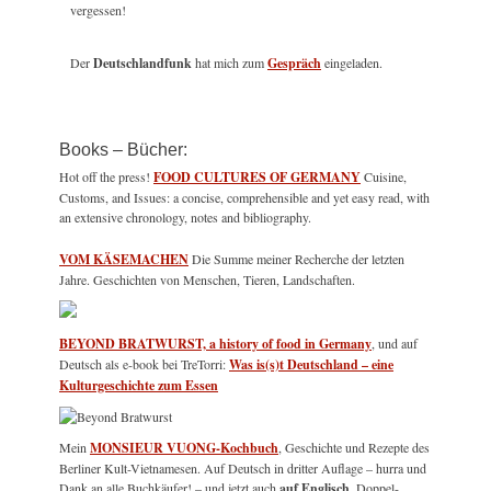
vergessen!
Der
Deutschlandfunk
hat mich zum
Gespräch
eingeladen.
Books – Bücher:
Hot off the press!
FOOD CULTURES OF GERMANY
Cuisine,
Customs, and Issues: a concise, comprehensible and yet easy read, with
an extensive chronology, notes and bibliography.
VOM KÄSEMACHEN
Die Summe meiner Recherche der letzten
Jahre. Geschichten von Menschen, Tieren, Landschaften.
BEYOND BRATWURST, a history of food in Germany
, und auf
Deutsch als e-book bei TreTorri:
Was is(s)t Deutschland – eine
Kulturgeschichte zum Essen
Mein
MONSIEUR VUONG-Kochbuch
, Geschichte und Rezepte des
Berliner Kult-Vietnamesen. Auf Deutsch in dritter Auflage – hurra und
Dank an alle Buchkäufer! – und jetzt auch
auf Englisch
. Doppel-