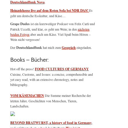
Deutschlandfunk Nova
.
Heinzelcheese live auf dem Roten Sofa bei NDR DAS!
Es
geht um deutsche Esskultur, und Käse…
Grape Dudes
ist ein kurzweiliger Podcast von Felix Carli und
Patrick Uccelli, und klar, es geht um Wein; in den
nächsten
beiden Folgen
aber auch um Käse. Viel Spaß beim Hören –
Wein nicht vergessen!
Der
Deutschlandfunk
hat mich zum
Gespräch
eingeladen.
Books – Bücher:
Hot off the press!
FOOD CULTURES OF GERMANY
Cuisine, Customs, and Issues: a concise, comprehensible and
yet easy read, with an extensive chronology, notes and
bibliography.
VOM KÄSEMACHEN
Die Summe meiner Recherche der
letzten Jahre. Geschichten von Menschen, Tieren,
Landschaften.
BEYOND BRATWURST, a history of food in Germany
,