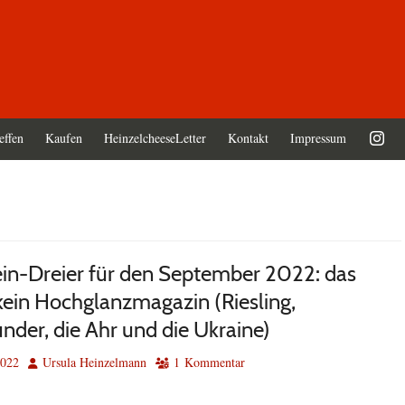
effen
Kaufen
HeinzelcheeseLetter
Kontakt
Impressum
in-Dreier für den September 2022: das
 kein Hochglanzmagazin (Riesling,
nder, die Ahr und die Ukraine)
Autor
2022
Ursula Heinzelmann
1 Kommentar