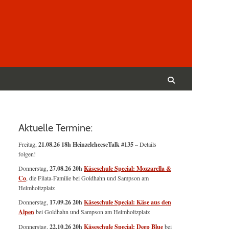
Suchen
nach:
Suchen
Aktuelle Termine:
Freitag,
21.08.26 18h HeinzelcheeseTalk #135
– Details
folgen!
Donnerstag,
27.08.26 20h
Käseschule Special: Mozzarella &
Co
, die Filata-Familie bei Goldhahn und Sampson am
Helmholtzplatz
Donnerstag,
17.09.26 20h
Käseschule Special: Käse aus den
Alpen
bei Goldhahn und Sampson am Helmholtzplatz
Donnerstag,
22.10.26 20h
Käseschule Special: Deep Blue
bei