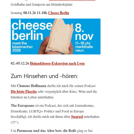
Goldhahn und Sampson am Helmholtzplatz
Sonntag
08.11.26
11-18h
Cheese Berlin
02.-05.12.26
Heinzelcheese-Exkursion nach Lyon
Zum Hinsehen und -hören:
Mit
Clemens Hoffmann
durfte ich mich für seinen Podcast
Die letzte Flasche
sehr vergnüglich über Käse, Wein und die
Intuition im Leben unterhalten.
The Europeans
ist ein Podcast, der sich mit Journalismus,
Demokratie, LGBTQ+ Politics und Food in Europa
beschäftigt, ich durfte mich mit ihnen über
Spargel
unterhalten
(37“).
Um
Parmesan und das Alter bzw. die Reife
ging es bei