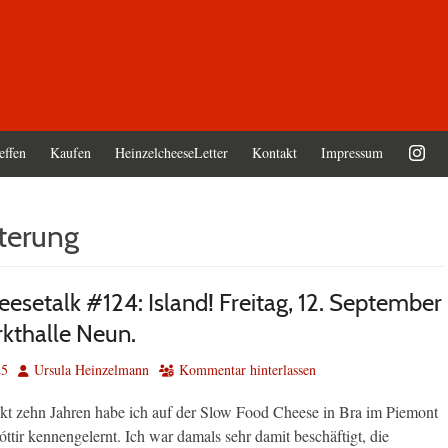
effen
Kaufen
HeinzelcheeseLetter
Kontakt
Impressum
terung
esetalk #124: Island! Freitag, 12. September
kthalle Neun.
Autor
25
Ursula Heinzelmann
Kommentar hinterlassen
kt zehn Jahren habe ich auf der Slow Food Cheese in Bra im Piemont
ttir kennengelernt. Ich war damals sehr damit beschäftigt, die