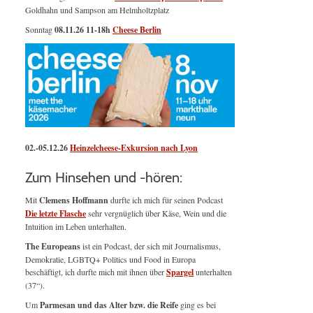
Goldhahn und Sampson am Helmholtzplatz
Sonntag
08.11.26
11-18h
Cheese Berlin
02.-05.12.26
Heinzelcheese-Exkursion nach Lyon
Zum Hinsehen und -hören:
Mit
Clemens Hoffmann
durfte ich mich für seinen Podcast
Die letzte Flasche
sehr vergnüglich über Käse, Wein und die
Intuition im Leben unterhalten.
The Europeans
ist ein Podcast, der sich mit Journalismus,
Demokratie, LGBTQ+ Politics und Food in Europa
beschäftigt, ich durfte mich mit ihnen über
Spargel
unterhalten
(37“).
Um
Parmesan und das Alter bzw. die Reife
ging es bei