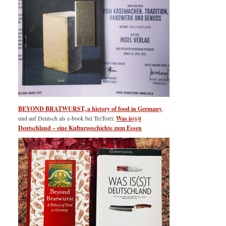
BEYOND BRATWURST, a history of food in Germany
,
und auf Deutsch als e-book bei TreTorri:
Was is(s)t
Deutschland – eine Kulturgeschichte zum Essen