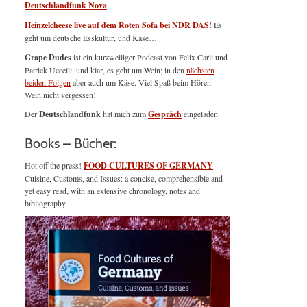
Deutschlandfunk Nova
.
Heinzelcheese live auf dem Roten Sofa bei NDR DAS!
Es
geht um deutsche Esskultur, und Käse…
Grape Dudes
ist ein kurzweiliger Podcast von Felix Carli und
Patrick Uccelli, und klar, es geht um Wein; in den
nächsten
beiden Folgen
aber auch um Käse. Viel Spaß beim Hören –
Wein nicht vergessen!
Der
Deutschlandfunk
hat mich zum
Gespräch
eingeladen.
Books – Bücher:
Hot off the press!
FOOD CULTURES OF GERMANY
Cuisine, Customs, and Issues: a concise, comprehensible and
yet easy read, with an extensive chronology, notes and
bibliography.