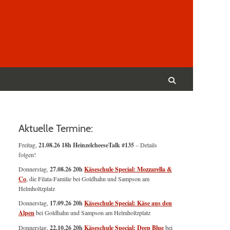
Suchen
nach:
Suchen
Aktuelle Termine:
Freitag,
21.08.26 18h HeinzelcheeseTalk #135
– Details
folgen!
Donnerstag,
27.08.26 20h
Käseschule Special: Mozzarella &
Co
, die Filata-Familie bei Goldhahn und Sampson am
Helmholtzplatz
Donnerstag,
17.09.26 20h
Käseschule Special: Käse aus den
Alpen
bei Goldhahn und Sampson am Helmholtzplatz
Donnerstag,
22.10.26 20h
Käseschule Special: Deep Blue
bei