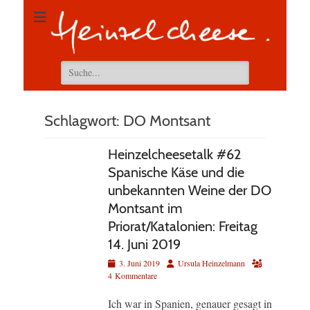
Suchen
nach:
Schlagwort:
DO Montsant
Heinzelcheesetalk #62
Spanische Käse und die
unbekannten Weine der DO
Montsant im
Priorat/Katalonien: Freitag
14. Juni 2019
Veröffentlicht
Autor
3. Juni 2019
Ursula Heinzelmann
am
4 Kommentare
Ich war in Spanien, genauer gesagt in