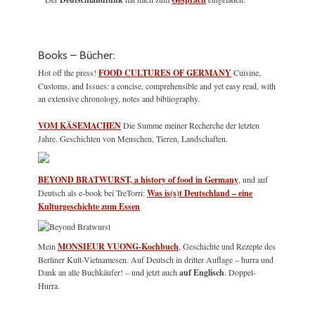
Books – Bücher:
Hot off the press!
FOOD CULTURES OF GERMANY
Cuisine,
Customs, and Issues: a concise, comprehensible and yet easy read, with
an extensive chronology, notes and bibliography.
VOM KÄSEMACHEN
Die Summe meiner Recherche der letzten
Jahre. Geschichten von Menschen, Tieren, Landschaften.
BEYOND BRATWURST, a history of food in Germany
, und auf
Deutsch als e-book bei TreTorri:
Was is(s)t Deutschland – eine
Kulturgeschichte zum Essen
Mein
MONSIEUR VUONG-Kochbuch
, Geschichte und Rezepte des
Berliner Kult-Vietnamesen. Auf Deutsch in dritter Auflage – hurra und
Dank an alle Buchkäufer! – und jetzt auch
auf Englisch
. Doppel-
Hurra.