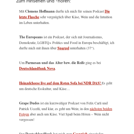
Zum Hinsehen und -hören:
Mit
Clemens Hoffmann
durfte ich mich für seinen Podcast
Die
letzte Flasche
sehr vergnüglich über Käse, Wein und die Intuition
im Leben unterhalten.
The Europeans
ist ein Podcast, der sich mit Journalismus,
Demokratie, LGBTQ+ Politics und Food in Europa beschäftigt, ich
durfte mich mit ihnen über
Spargel
unterhalten (37“).
Um
Parmesan und das Alter bzw. die Reife
ging es bei
Deutschlandfunk Nova
.
Heinzelcheese live auf dem Roten Sofa bei NDR DAS!
Es geht
um deutsche Esskultur, und Käse…
Grape Dudes
ist ein kurzweiliger Podcast von Felix Carli und
Patrick Uccelli, und klar, es geht um Wein; in den
nächsten beiden
Folgen
aber auch um Käse. Viel Spaß beim Hören – Wein nicht
vergessen!
Der
Deutschlandfunk
hat mich zum
Gespräch
eingeladen.