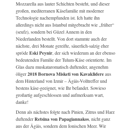
Mozzarella aus lauter Schichten besteht, und dieser
großen, mediterranen Käsefamilie mit moderner
Technologie nachempfunden ist. Ich hatte ihn
allerdings nicht aus Istanbul mitgebracht wie „früher“
(seufz), sondern bei Güzel Annem in den
Niederlanden bestellt. Von dort stammte auch der
nächste, drei Monate gereifte, säuerlich-salzig eher
Eski Peynir
spröde
, der sich wiederum an der ebenso
bedeutenden Familie der Tulum-Käse orientierte. Im
Glas dazu muskataromatisch duftender, angenehm
2018 Bornova Misketi von Kavaklidere
öliger
aus
dem Hinterland von Izmir – Ägäis-Volltreffer und
bestens käse-geeignet, wie Ihr befandet. Sowieso
großartig aufgeschlossen und aufmerksam wart,
danke!
Denn als nächstes folgte nach Pinien, Zitrus und Harz
Retsina von Papagiannakos
duftender
, nicht ganz
aus der Ägäis, sondern dem Ionischen Meer. Wir