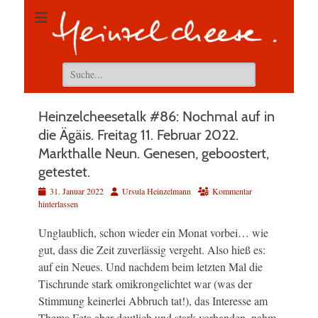
Suchen
nach:
Heinzelcheesetalk #86: Nochmal auf in
die Ägäis. Freitag 11. Februar 2022.
Markthalle Neun. Genesen, geboostert,
getestet.
Veröffentlicht
Autor
31. Januar 2022
Ursula Heinzelmann
Kommentar
am
hinterlassen
Unglaublich, schon wieder ein Monat vorbei… wie
gut, dass die Zeit zuverlässig vergeht. Also hieß es:
auf ein Neues. Und nachdem beim letzten Mal die
Tischrunde stark omikrongelichtet war (was der
Stimmung keinerlei Abbruch tat!), das Interesse am
Thema Feta aber deutlich und stark vorhanden, nahm