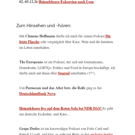
02.-05.12.26
Heinzelcheese-Exkursion nach Lyon
Zum Hinsehen und -hören:
Mit
Clemens Hoffmann
durfte ich mich für seinen Podcast
Die
letzte Flasche
sehr vergnüglich über Käse, Wein und die Intuition
im Leben unterhalten.
The Europeans
ist ein Podcast, der sich mit Journalismus,
Demokratie, LGBTQ+ Politics und Food in Europa beschäftigt, ich
durfte mich mit ihnen über
Spargel
unterhalten (37“).
Um
Parmesan und das Alter bzw. die Reife
ging es bei
Deutschlandfunk Nova
.
Heinzelcheese live auf dem Roten Sofa bei NDR DAS!
Es geht
um deutsche Esskultur, und Käse…
Grape Dudes
ist ein kurzweiliger Podcast von Felix Carli und
Patrick Uccelli, und klar, es geht um Wein; in den
nächsten beiden