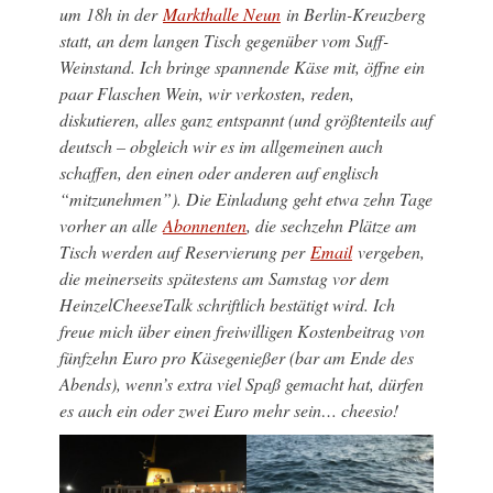
um 18h in der
Markthalle Neun
in Berlin-Kreuzberg
statt, an dem langen Tisch gegenüber vom Suff-
Weinstand. Ich bringe spannende Käse mit, öffne ein
paar Flaschen Wein, wir verkosten, reden,
diskutieren, alles ganz entspannt (und größtenteils auf
deutsch – obgleich wir es im allgemeinen auch
schaffen, den einen oder anderen auf englisch
“mitzunehmen”). Die Einladung geht etwa zehn Tage
vorher an alle
Abonnenten
, die sechzehn Plätze am
Tisch werden auf Reservierung per
Email
vergeben,
die meinerseits spätestens am Samstag vor dem
HeinzelCheeseTalk schriftlich bestätigt wird. Ich
freue mich über einen freiwilligen Kostenbeitrag von
fünfzehn Euro pro Käsegenießer (bar am Ende des
Abends), wenn’s extra viel Spaß gemacht hat, dürfen
es auch ein oder zwei Euro mehr sein… cheesio!