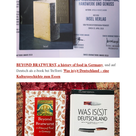
BEYOND BRATWURST, a history of food in Germany
, und auf
Deutsch als e-book bei TreTorri:
Was is(s)t Deutschland – eine
Kulturgeschichte zum Essen