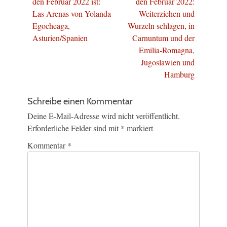
Beitrag:
Beitrag:
den Februar 2022 ist:
den Februar 2022:
Las Arenas von Yolanda
Weiterziehen und
Egocheaga,
Wurzeln schlagen, in
Asturien/Spanien
Carnuntum und der
Emilia-Romagna,
Jugoslawien und
Hamburg
Schreibe einen Kommentar
Deine E-Mail-Adresse wird nicht veröffentlicht.
Erforderliche Felder sind mit
*
markiert
Kommentar
*