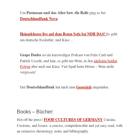
Um
Parmesan und das Alter bzw. die Reife
ging es bei
Deutschlandfunk Nova
.
Heinzelcheese live auf dem Roten Sofa bei NDR DAS!
Es geht
um deutsche Esskultur, und Käse…
Grape Dudes
ist ein kurzweiliger Podcast von Felix Carli und
Patrick Uccelli, und klar, es geht um Wein; in den
nächsten beiden
Folgen
aber auch um Käse. Viel Spaß beim Hören – Wein nicht
vergessen!
Der
Deutschlandfunk
hat mich zum
Gespräch
eingeladen.
Books – Bücher:
Hot off the press!
FOOD CULTURES OF GERMANY
Cuisine,
Customs, and Issues: a concise, comprehensible and yet easy read, with
an extensive chronology, notes and bibliography.