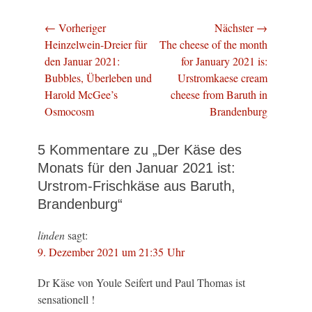
Beitragsnavigation
← Vorheriger
Nächster →
Vorheriger
Nächster
Heinzelwein-Dreier für
The cheese of the month
Beitrag:
Beitrag:
den Januar 2021:
for January 2021 is:
Bubbles, Überleben und
Urstromkaese cream
Harold McGee’s
cheese from Baruth in
Osmocosm
Brandenburg
5 Kommentare zu „Der Käse des
Monats für den Januar 2021 ist:
Urstrom-Frischkäse aus Baruth,
Brandenburg“
linden
sagt:
9. Dezember 2021 um 21:35 Uhr
Dr Käse von Youle Seifert und Paul Thomas ist
sensationell !