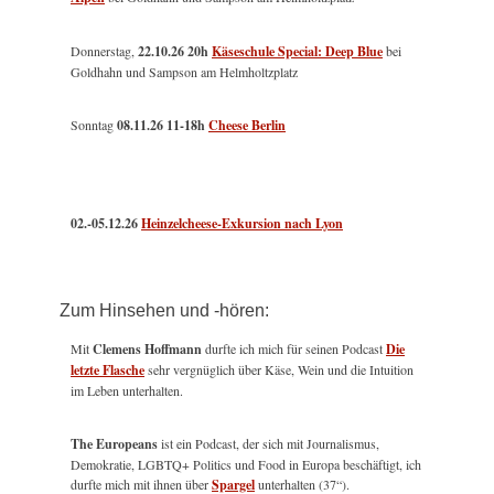
Donnerstag,
22.10.26 20h
Käseschule Special: Deep Blue
bei
Goldhahn und Sampson am Helmholtzplatz
Sonntag
08.11.26
11-18h
Cheese Berlin
02.-05.12.26
Heinzelcheese-Exkursion nach Lyon
Zum Hinsehen und -hören:
Mit
Clemens Hoffmann
durfte ich mich für seinen Podcast
Die
letzte Flasche
sehr vergnüglich über Käse, Wein und die Intuition
im Leben unterhalten.
The Europeans
ist ein Podcast, der sich mit Journalismus,
Demokratie, LGBTQ+ Politics und Food in Europa beschäftigt, ich
durfte mich mit ihnen über
Spargel
unterhalten (37“).