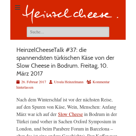
Suchen
nach:
HeinzelCheeseTalk #37: die
spannendsten türkischen Käse von der
Slow Cheese in Bodrum. Freitag, 10.
März 2017
Veröffentlicht
Autor
26. Februar 2017
Ursula Heinzelmann
Kommentar
am
hinterlassen
Nach dem Winterschlaf ist vor der nächsten Reise,
auf den Spuren von Käse, Wein, Menschen: Anfang
März war ich auf der
Slow Cheese
in Bodrum in der
Türkei (und vorher in Sachen Oxford Symposium in
London, und beim Parabere Forum in Barcelona –
aber das ist eine andere Geschichte). Der Koffer war