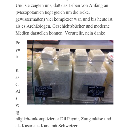
Und sie zeigten uns, daß das Leben von Anfang an
(Mesopotamien liegt gleich um die Ecke,
gewissermaßen) viel komplexer war, und bis heute ist,
als es Archäologen, Geschichtsbücher und moderne
Medien darstellen können. Vorurteile, nein danke!
Pe
yn
ir
–
K
äs
e.
Al
s
ve
rg
nüglich-unkomplizierter Dil Peynir, Zungenkäse und
als Kasar aus Kars, mit Schweizer