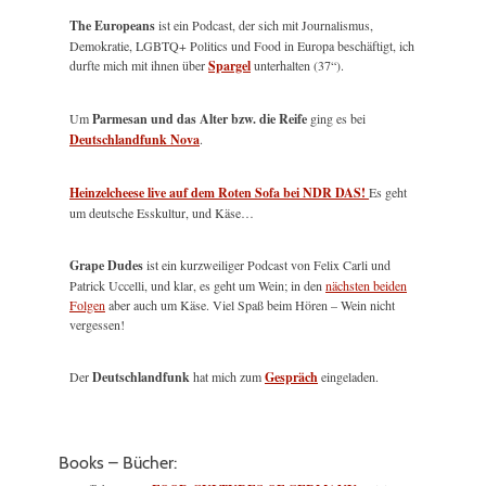
The Europeans
ist ein Podcast, der sich mit Journalismus,
Demokratie, LGBTQ+ Politics und Food in Europa beschäftigt, ich
durfte mich mit ihnen über
Spargel
unterhalten (37“).
Um
Parmesan und das Alter bzw. die Reife
ging es bei
Deutschlandfunk Nova
.
Heinzelcheese live auf dem Roten Sofa bei NDR DAS!
Es geht
um deutsche Esskultur, und Käse…
Grape Dudes
ist ein kurzweiliger Podcast von Felix Carli und
Patrick Uccelli, und klar, es geht um Wein; in den
nächsten beiden
Folgen
aber auch um Käse. Viel Spaß beim Hören – Wein nicht
vergessen!
Der
Deutschlandfunk
hat mich zum
Gespräch
eingeladen.
Books – Bücher: