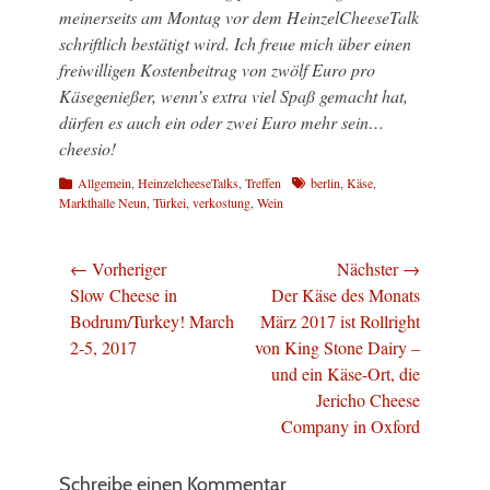
meinerseits am Montag vor dem HeinzelCheeseTalk
schriftlich bestätigt wird. Ich freue mich über einen
freiwilligen Kostenbeitrag von zwölf Euro pro
Käsegenießer, wenn’s extra viel Spaß gemacht hat,
dürfen es auch ein oder zwei Euro mehr sein…
cheesio!
Kategorien
Schlagworte
Allgemein
,
HeinzelcheeseTalks
,
Treffen
berlin
,
Käse
,
Markthalle Neun
,
Türkei
,
verkostung
,
Wein
Beitragsnavigation
← Vorheriger
Nächster →
Vorheriger
Nächster
Slow Cheese in
Der Käse des Monats
Beitrag:
Beitrag:
Bodrum/Turkey! March
März 2017 ist Rollright
2-5, 2017
von King Stone Dairy –
und ein Käse-Ort, die
Jericho Cheese
Company in Oxford
Schreibe einen Kommentar