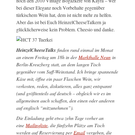
noch den 2010 Vintage Boğazkere von Kayra – wer
bei dieser Eleganz noch Vorbehalte gegenüber
türkischem Wein hat, dem ist nicht mehr zu helfen.
Aber das ist bei Euch HeinzelCheeseTalkern ja
glücklicherweise kein Problem. Cheesio und danke.
HeinzelCheeseTalks
finden rund einmal im Monat
an einem Freitag um 18h in der
Markthalle Neun
in
Berlin-Kreuzberg statt, an dem langen Tisch
gegenüber vom Suff-Weinstand. Ich bringe spannende
Käse mit, öffne ein paar Flaschen Wein, wir
verkosten, reden, diskutieren, alles ganz entspannt
(und größtenteils auf deutsch – obgleich wir es im
allgemeinen auch schaffen, den einen oder anderen
auf englisch “mitzunehmen”).
Die Einladung geht etwa zehn Tage vorher an
eine
Mailingliste
, die fünfzehn Plätze am Tisch
werden auf Reservierung per
Email
vergeben, die