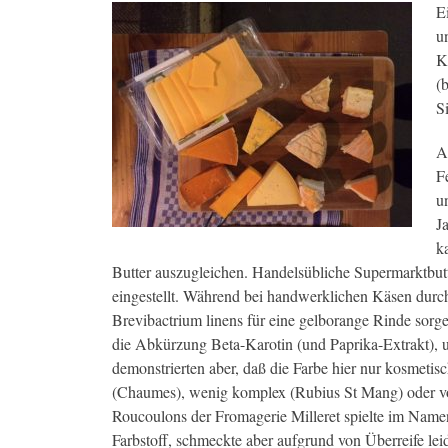
E
u
K
(
S
A
F
u
J
k
Butter auszugleichen. Handelsübliche Supermarktbutt
eingestellt. Während bei handwerklichen Käsen durch
Brevibactrium linens für eine gelborange Rinde sorg
die Abkürzung Beta-Karotin (und Paprika-Extrakt), 
demonstrierten aber, daß die Farbe hier nur kosmeti
(Chaumes), wenig komplex (Rubius St Mang) oder vo
Roucoulons der Fromagerie Milleret spielte im Namen
Farbstoff, schmeckte aber aufgrund von Überreife leide