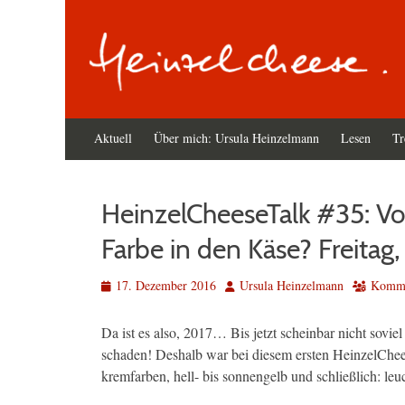
Primäres
Zum
Aktuell
Über mich: Ursula Heinzelmann
Lesen
Tr
Inhalt
Menü
springen
HeinzelCheeseTalk #35: Vo
Farbe in den Käse? Freitag,
Veröffentlicht
Autor
17. Dezember 2016
Ursula Heinzelmann
Kommen
am
Da ist es also, 2017… Bis jetzt scheinbar nicht sovie
schaden! Deshalb war bei diesem ersten HeinzelChee
kremfarben, hell- bis sonnengelb und schließlich: l