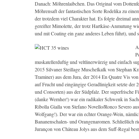
Danach: Möhrenlaibchen. Das Original vom Dottenfel
Möhrensaft der fantastischen Sorte Rodelika zu einem
der trotzdem viel Charakter hat. Es folgte dreimal ann
gereifter Mimolette, der trotz Hartkäse-Anmutung wi
und mit Coating ein ganz anderes Leben führt), und s
A
P
muskatellerduftig und veltlinerwürzig und einfach sup
2015 Silvaner Steillage Muschelkalk von Stephan Kr
Traminer) aus dem Jura, der 2014 En Quatre Vis von
auf Frucht und eingängige Geradlinigkeit setzte de
und Consorten) aus der Südpfalz. Der superfrische F
(danke Wernher!) war ein radikaler Schwenk in Sachen
Ribolla Gialla von Stefano Novello/Ronco Severo aus
Wolfgang!). Der war ein echter Orange-Wein, nämlich
Bananenschalen- und Orangenaromen. Schließlich ri
Jurançon von Château Jolys aus dem Suff-Regal bes