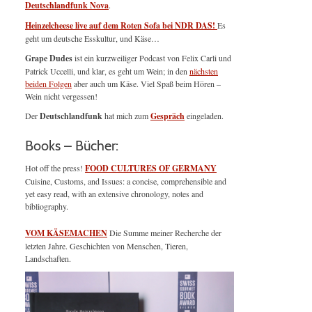
Deutschlandfunk Nova
.
Heinzelcheese live auf dem Roten Sofa bei NDR DAS!
Es
geht um deutsche Esskultur, und Käse…
Grape Dudes
ist ein kurzweiliger Podcast von Felix Carli und
Patrick Uccelli, und klar, es geht um Wein; in den
nächsten
beiden Folgen
aber auch um Käse. Viel Spaß beim Hören –
Wein nicht vergessen!
Der
Deutschlandfunk
hat mich zum
Gespräch
eingeladen.
Books – Bücher:
Hot off the press!
FOOD CULTURES OF GERMANY
Cuisine, Customs, and Issues: a concise, comprehensible and
yet easy read, with an extensive chronology, notes and
bibliography.
VOM KÄSEMACHEN
Die Summe meiner Recherche der
letzten Jahre. Geschichten von Menschen, Tieren,
Landschaften.