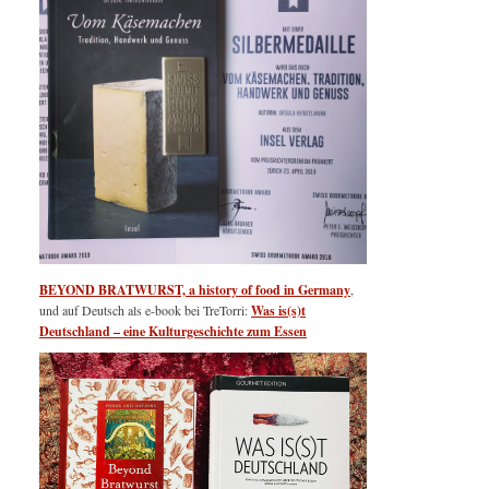
BEYOND BRATWURST, a history of food in Germany
,
und auf Deutsch als e-book bei TreTorri:
Was is(s)t
Deutschland – eine Kulturgeschichte zum Essen