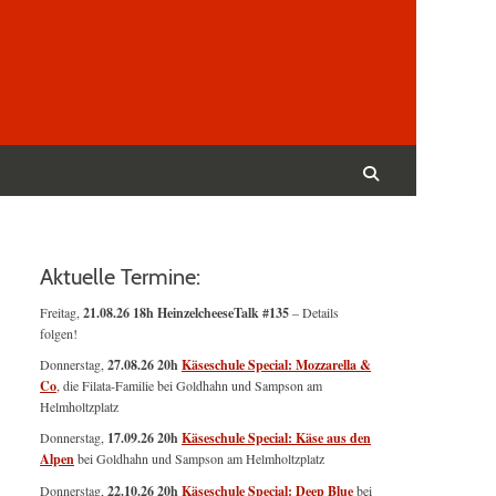
Suchen
nach:
Suchen
Aktuelle Termine:
Freitag,
21.08.26 18h HeinzelcheeseTalk #135
– Details
folgen!
Donnerstag,
27.08.26 20h
Käseschule Special: Mozzarella &
Co
, die Filata-Familie bei Goldhahn und Sampson am
Helmholtzplatz
Donnerstag,
17.09.26 20h
Käseschule Special: Käse aus den
Alpen
bei Goldhahn und Sampson am Helmholtzplatz
Donnerstag,
22.10.26 20h
Käseschule Special: Deep Blue
bei