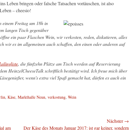
ns Leben bringen oder falsche Tatsachen vortäuschen, ist also
 Leben – cheesio!
n einem Freitag um 18h in
dem langen Tisch gegenüber
ffne ein paar Flaschen Wein, wir verkosten, reden, diskutieren, alles
ich wir es im allgemeinen auch schaffen, den einen oder anderen auf
ailingliste
, die fünfzehn Plätze am Tisch werden auf Reservierung
em HeinzelCheeseTalk schriftlich bestätigt wird. Ich freue mich über
Käsegenießer, wenn’s extra viel Spaß gemacht hat, dürfen es auch ein
rlin
,
Käse
,
Markthalle Neun
,
verkostung
,
Wein
Nächster →
Nächster
ial am
Der Käse des Monats Januar 2017: ist gar keiner, sondern