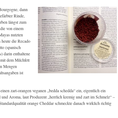
 Bourgogne, dann
efärbter Rinde,
ärben längst zum
 die von einem
 Mayas nutzten
n heute die Recado
to (spanisch
u
) darin enthaltene
 mit dem Milchfett
gten Mengen
ltsangaben ist
nen zart-orangen veganen „bedda schedda“ ein, eigentlich ein
 und Aroma, laut Produzent „herrlich kremig und zart im Schmelz“ –
Standardqualität orange Cheddar schmeckte danach wirklich richtig