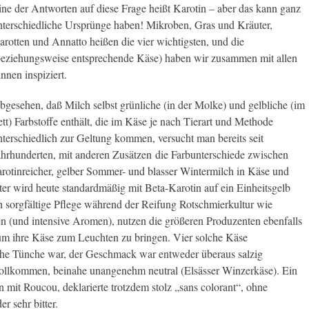
ine der Antworten auf diese Frage heißt Karotin – aber das kann ganz
nterschiedliche Ursprünge haben! Mikroben, Gras und Kräuter,
arotten und Annatto heißen die vier wichtigsten, und die
beziehungsweise entsprechende Käse) haben wir zusammen mit allen
innen inspiziert.
bgesehen, daß Milch selbst grünliche (in der Molke) und gelbliche (im
ett) Farbstoffe enthält, die im Käse je nach Tierart und Methode
nterschiedlich zur Geltung kommen, versucht man bereits seit
ahrhunderten, mit anderen Zusätzen die Farbunterschiede zwischen
arotinreicher, gelber Sommer- und blasser Wintermilch in Käse und
er wird heute standardmäßig mit Beta-Karotin auf ein Einheitsgelb
 sorgfältige Pflege während der Reifung Rotschmierkultur wie
en (und intensive Aromen), nutzen die größeren Produzenten ebenfalls
um ihre Käse zum Leuchten zu bringen. Vier solche Käse
sche Tünche war, der Geschmack war entweder überaus salzig
llkommen, beinahe unangenehm neutral (Elsässer Winzerkäse). Ein
 mit Roucou, deklarierte trotzdem stolz „sans colorant“, ohne
r sehr bitter.