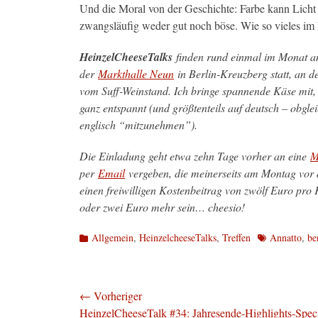
Und die Moral von der Geschichte: Farbe kann Licht i
zwangsläufig weder gut noch böse. Wie so vieles im
HeinzelCheeseTalks
finden rund einmal im Monat a
der
Markthalle Neun
in Berlin-Kreuzberg statt, an 
vom Suff-Weinstand. Ich bringe spannende Käse mit, ö
ganz entspannt (und größtenteils auf deutsch – obgle
englisch “mitzunehmen”).
Die Einladung geht etwa zehn Tage vorher an eine
M
per
Email
vergeben, die meinerseits am Montag vor d
einen freiwilligen Kostenbeitrag von zwölf Euro pro 
oder zwei Euro mehr sein… cheesio!
Kategorien
Schlagworte
Allgemein
,
HeinzelcheeseTalks
,
Treffen
Annatto
,
be
Beitragsnavigation
← Vorheriger
Vorheriger
HeinzelCheeseTalk #34: Jahresende-Highlights-Spec