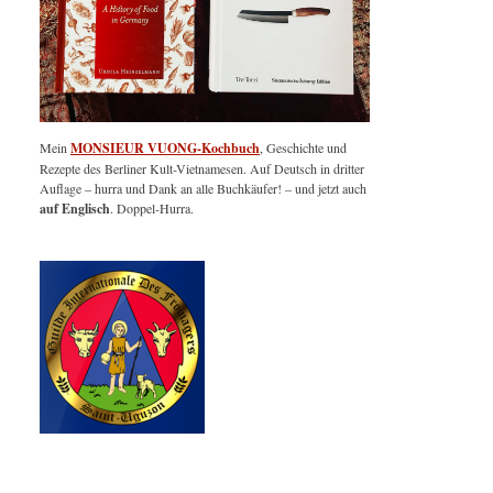
Mein
MONSIEUR VUONG-Kochbuch
, Geschichte und
Rezepte des Berliner Kult-Vietnamesen. Auf Deutsch in dritter
Auflage – hurra und Dank an alle Buchkäufer! – und jetzt auch
auf Englisch
. Doppel-Hurra.