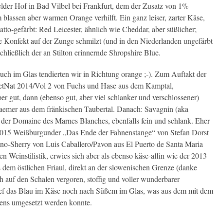
der Hof in Bad Vilbel bei Frankfurt, dem der Zusatz von 1%
 blassen aber warmen Orange verhilft. Ein ganz leiser, zarter Käse,
atto-gefärbt: Red Leicester, ähnlich wie Cheddar, aber süßlicher;
e Konfekt auf der Zunge schmilzt (und in den Niederlanden ungefärbt
chließlich der an Stilton erinnernde Shropshire Blue.
uch im Glas tendierten wir in Richtung orange ;-). Zum Auftakt der
etNat 2014/Vol 2 von Fuchs und Hase aus dem Kamptal,
er gut, dann (ebenso gut, aber viel schlanker und verschlossener)
aemer aus dem fränkischen Taubertal. Danach: Savagnin (aka
 der Domaine des Marnes Blanches, ebenfalls fein und schlank. Eher
r 2015 Weißburgunder „Das Ende der Fahnenstange“ von Stefan Dorst
ino-Sherry von Luis Caballero/Pavon aus El Puerto de Santa Maria
 Weinstilistik, erwies sich aber als ebenso käse-affin wie der 2013
 dem östlichen Friaul, direkt an der slowenischen Grenze (danke
 auf den Schalen vergoren, stoffig und voller wunderbarer
ef das Blau im Käse noch nach Süßem im Glas, was aus dem mit dem
tens umgesetzt werden konnte.