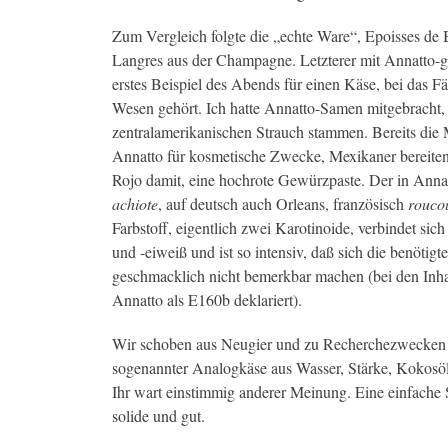
Zum Vergleich folgte die „echte Ware“, Epoisses de
Langres aus der Champagne. Letzterer mit Annatto-g
erstes Beispiel des Abends für einen Käse, bei das F
Wesen gehört. Ich hatte Annatto-Samen mitgebracht,
zentralamerikanischen Strauch stammen. Bereits die
Annatto für kosmetische Zwecke, Mexikaner bereite
Rojo damit, eine hochrote Gewürzpaste. Der in Annat
achiote
, auf deutsch auch Orleans, französisch
rouco
Farbstoff, eigentlich zwei Karotinoide, verbindet sich
und -eiweiß und ist so intensiv, daß sich die benöti
geschmacklich nicht bemerkbar machen (bei den Inha
Annatto als E160b deklariert).
Wir schoben aus Neugier und zu Recherchezwecken ei
sogenannter Analogkäse aus Wasser, Stärke, Kokosöl
Ihr wart einstimmig anderer Meinung. Eine einfache 
solide und gut.