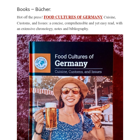
Books – Bücher:
Hot off the press!
FOOD CULTURES OF GERMANY
Cuisine,
Customs, and Issues: a concise, comprehensible and yet easy read, with
an extensive chronology, notes and bibliography.