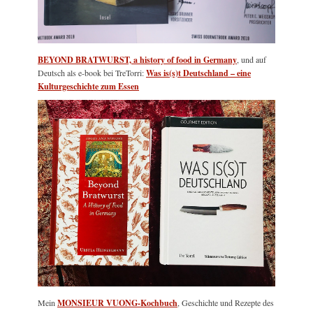
BEYOND BRATWURST, a history of food in Germany
, und auf
Deutsch als e-book bei TreTorri:
Was is(s)t Deutschland – eine
Kulturgeschichte zum Essen
Mein
MONSIEUR VUONG-Kochbuch
, Geschichte und Rezepte des