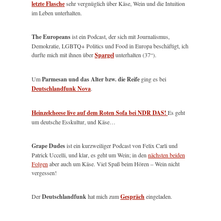
letzte Flasche
sehr vergnüglich über Käse, Wein und die Intuition
im Leben unterhalten.
The Europeans
ist ein Podcast, der sich mit Journalismus,
Demokratie, LGBTQ+ Politics und Food in Europa beschäftigt, ich
durfte mich mit ihnen über
Spargel
unterhalten (37“).
Um
Parmesan und das Alter bzw. die Reife
ging es bei
Deutschlandfunk Nova
.
Heinzelcheese live auf dem Roten Sofa bei NDR DAS!
Es geht
um deutsche Esskultur, und Käse…
Grape Dudes
ist ein kurzweiliger Podcast von Felix Carli und
Patrick Uccelli, und klar, es geht um Wein; in den
nächsten beiden
Folgen
aber auch um Käse. Viel Spaß beim Hören – Wein nicht
vergessen!
Der
Deutschlandfunk
hat mich zum
Gespräch
eingeladen.