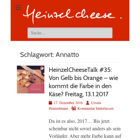
Suchen
nach:
Schlagwort:
Annatto
HeinzelCheeseTalk #35:
Von Gelb bis Orange – wie
kommt die Farbe in den
Käse? Freitag, 13.1.2017
Veröffentlicht
Autor
17. Dezember 2016
Ursula
am
Heinzelmann
Kommentar hinterlassen
Da ist es also, 2017… Bis jetzt
scheinbar nicht soviel anders als sein
Vorläufer. Aber mehr Farbe kann auf