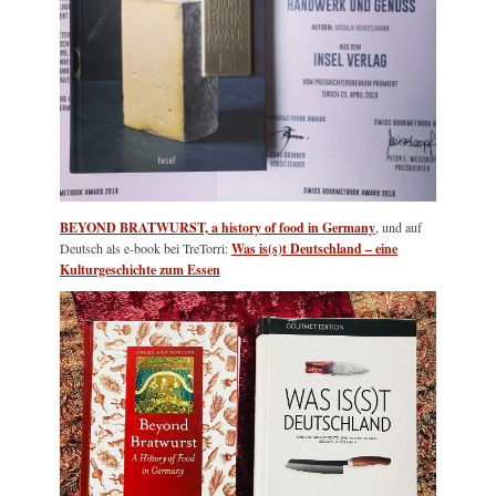
BEYOND BRATWURST, a history of food in Germany
, und auf
Deutsch als e-book bei TreTorri:
Was is(s)t Deutschland – eine
Kulturgeschichte zum Essen