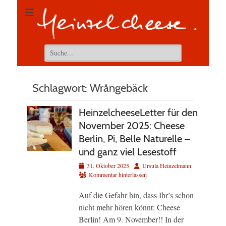
Suchen
nach:
Schlagwort:
Wrångebäck
HeinzelcheeseLetter für den
November 2025: Cheese
Berlin, Pi, Belle Naturelle –
und ganz viel Lesestoff
Veröffentlicht
Autor
31. Oktober 2025
Ursula Heinzelmann
am
Kommentar hinterlassen
Auf die Gefahr hin, dass Ihr’s schon
nicht mehr hören könnt: Cheese
Berlin! Am 9. November!! In der