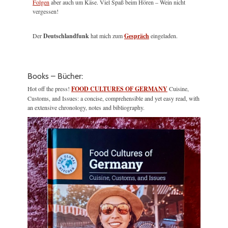
Folgen
aber auch um Käse. Viel Spaß beim Hören – Wein nicht
vergessen!
Der
Deutschlandfunk
hat mich zum
Gespräch
eingeladen.
Books – Bücher:
Hot off the press!
FOOD CULTURES OF GERMANY
Cuisine,
Customs, and Issues: a concise, comprehensible and yet easy read, with
an extensive chronology, notes and bibliography.