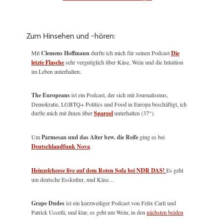
Zum Hinsehen und -hören:
Mit
Clemens Hoffmann
durfte ich mich für seinen Podcast
Die
letzte Flasche
sehr vergnüglich über Käse, Wein und die Intuition
im Leben unterhalten.
The Europeans
ist ein Podcast, der sich mit Journalismus,
Demokratie, LGBTQ+ Politics und Food in Europa beschäftigt, ich
durfte mich mit ihnen über
Spargel
unterhalten (37“).
Um
Parmesan und das Alter bzw. die Reife
ging es bei
Deutschlandfunk Nova
.
Heinzelcheese live auf dem Roten Sofa bei NDR DAS!
Es geht
um deutsche Esskultur, und Käse…
Grape Dudes
ist ein kurzweiliger Podcast von Felix Carli und
Patrick Uccelli, und klar, es geht um Wein; in den
nächsten beiden