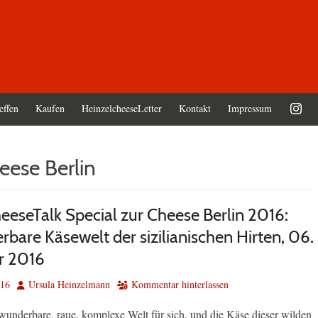
effen
Kaufen
HeinzelcheeseLetter
Kontakt
Impressum
eese Berlin
eeseTalk Special zur Cheese Berlin 2016:
bare Käsewelt der sizilianischen Hirten, 06.
 2016
Autor
016
Ursula Heinzelmann
Kommentar hinterlassen
e wunderbare, raue, komplexe Welt für sich, und die Käse dieser wilden