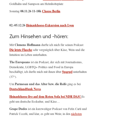
Goldhahn und Sampson am Helmholtzplatz
Sonntag
08.11.26
11-18h
Cheese Berlin
02.-05.12.26
Heinzelcheese-Exkursion nach Lyon
Zum Hinsehen und -hören:
Mit
Clemens Hoffmann
durfte ich mich für seinen Podcast
Die letzte Flasche
sehr vergnüglich über Käse, Wein und die
Intuition im Leben unterhalten.
The Europeans
ist ein Podcast, der sich mit Journalismus,
Demokratie, LGBTQ+ Politics und Food in Europa
beschäftigt, ich durfte mich mit ihnen über
Spargel
unterhalten
(37“).
Um
Parmesan und das Alter bzw. die Reife
ging es bei
Deutschlandfunk Nova
.
Heinzelcheese live auf dem Roten Sofa bei NDR DAS!
Es
geht um deutsche Esskultur, und Käse…
Grape Dudes
ist ein kurzweiliger Podcast von Felix Carli und
Patrick Uccelli, und klar, es geht um Wein; in den
nächsten