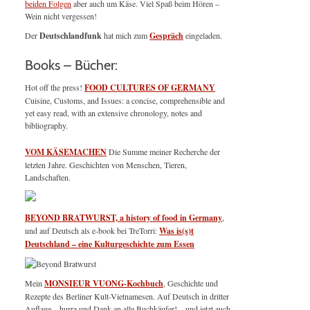
beiden Folgen
aber auch um Käse. Viel Spaß beim Hören –
Wein nicht vergessen!
Der
Deutschlandfunk
hat mich zum
Gespräch
eingeladen.
Books – Bücher:
Hot off the press!
FOOD CULTURES OF GERMANY
Cuisine, Customs, and Issues: a concise, comprehensible and
yet easy read, with an extensive chronology, notes and
bibliography.
VOM KÄSEMACHEN
Die Summe meiner Recherche der
letzten Jahre. Geschichten von Menschen, Tieren,
Landschaften.
BEYOND BRATWURST, a history of food in Germany
,
und auf Deutsch als e-book bei TreTorri:
Was is(s)t
Deutschland – eine Kulturgeschichte zum Essen
Mein
MONSIEUR VUONG-Kochbuch
, Geschichte und
Rezepte des Berliner Kult-Vietnamesen. Auf Deutsch in dritter
Auflage – hurra und Dank an alle Buchkäufer! – und jetzt auch