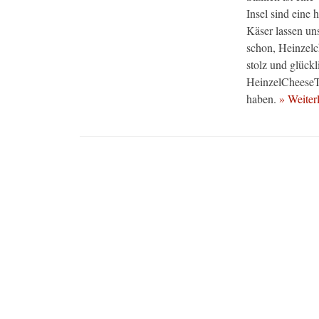
Insel sind eine
Käser lassen un
schon, Heinzelc
stolz und glückl
HeinzelCheeseT
haben.
» Weite