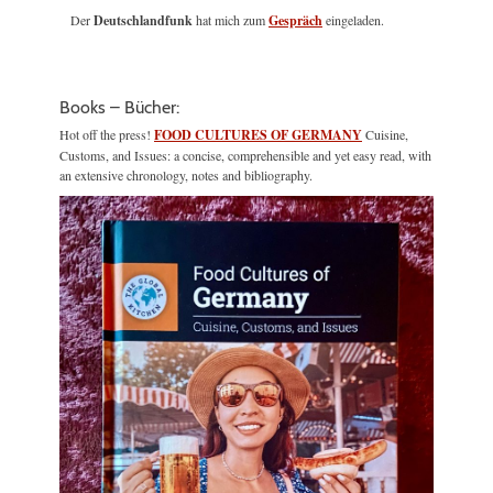
Der
Deutschlandfunk
hat mich zum
Gespräch
eingeladen.
Books – Bücher:
Hot off the press!
FOOD CULTURES OF GERMANY
Cuisine,
Customs, and Issues: a concise, comprehensible and yet easy read, with
an extensive chronology, notes and bibliography.