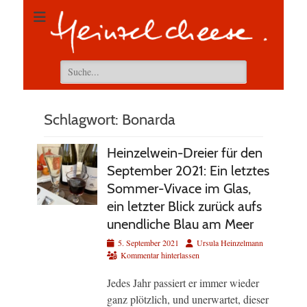
Suchen
nach:
Schlagwort:
Bonarda
Heinzelwein-Dreier für den
September 2021: Ein letztes
Sommer-Vivace im Glas,
ein letzter Blick zurück aufs
unendliche Blau am Meer
Veröffentlicht
Autor
5. September 2021
Ursula Heinzelmann
am
Kommentar hinterlassen
Jedes Jahr passiert er immer wieder
ganz plötzlich, und unerwartet, dieser