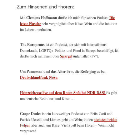
Zum Hinsehen und -hören:
Mit
Clemens Hoffmann
durfte ich mich für seinen Podcast
Die
letzte Flasche
sehr vergnüglich über Käse, Wein und die Intuition
im Leben unterhalten.
The Europeans
ist ein Podcast, der sich mit Journalismus,
Demokratie, LGBTQ+ Politics und Food in Europa beschäftigt, ich
durfte mich mit ihnen über
Spargel
unterhalten (37“).
Um
Parmesan und das Alter bzw. die Reife
ging es bei
Deutschlandfunk Nova
.
Heinzelcheese live auf dem Roten Sofa bei NDR DAS!
Es geht
um deutsche Esskultur, und Käse…
Grape Dudes
ist ein kurzweiliger Podcast von Felix Carli und
Patrick Uccelli, und klar, es geht um Wein; in den
nächsten beiden
Folgen
aber auch um Käse. Viel Spaß beim Hören – Wein nicht
vergessen!