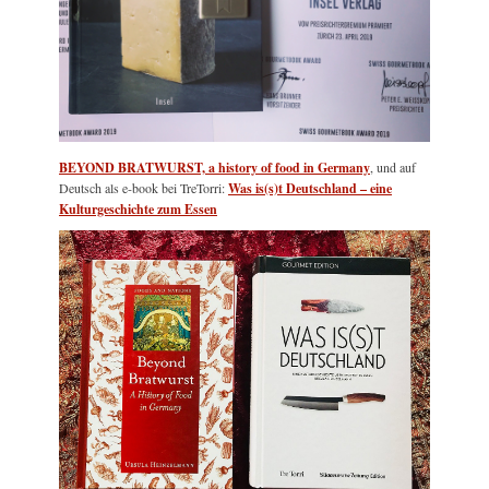
BEYOND BRATWURST, a history of food in Germany
, und auf
Deutsch als e-book bei TreTorri:
Was is(s)t Deutschland – eine
Kulturgeschichte zum Essen