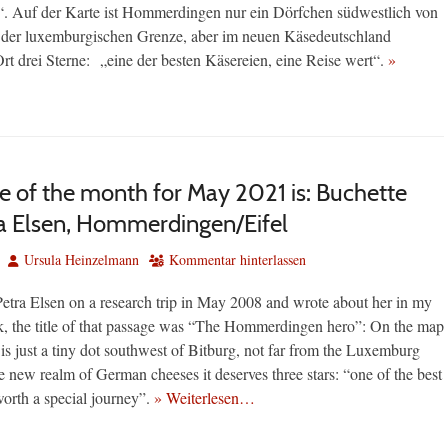
 Auf der Karte ist Hommerdingen nur ein Dörfchen südwestlich von
 der luxemburgischen Grenze, aber im neuen Käsedeutschland
Ort drei Sterne: „eine der besten Käsereien, eine Reise wert“.
»
e of the month for May 2021 is: Buchette
a Elsen, Hommerdingen/Eifel
Autor
Ursula Heinzelmann
Kommentar hinterlassen
Petra Elsen on a research trip in May 2008 and wrote about her in my
ok, the title of that passage was “The Hommerdingen hero”: On the map
 just a tiny dot southwest of Bitburg, not far from the Luxemburg
he new realm of German cheeses it deserves three stars: “one of the best
orth a special journey”.
» Weiterlesen…