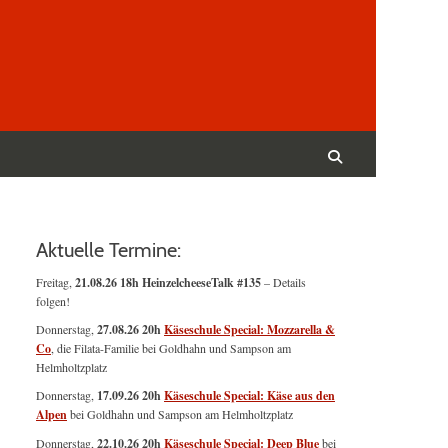
Suchen
nach:
Suchen
Aktuelle Termine:
Freitag,
21.08.26 18h HeinzelcheeseTalk #135
– Details
folgen!
Donnerstag,
27.08.26 20h
Käseschule Special: Mozzarella &
Co
, die Filata-Familie bei Goldhahn und Sampson am
Helmholtzplatz
Donnerstag,
17.09.26 20h
Käseschule Special: Käse aus den
Alpen
bei Goldhahn und Sampson am Helmholtzplatz
Donnerstag,
22.10.26 20h
Käseschule Special: Deep Blue
bei