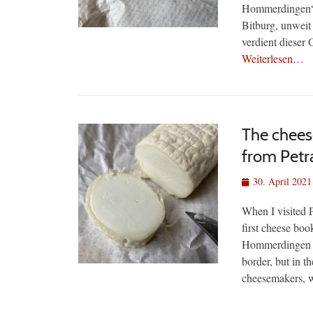
Hommerdingen“.
Bitburg, unweit
verdient dieser 
Weiterlesen…
The chees
from Petr
Veröffentlicht
30. April 2021
am
When I visited 
first cheese bo
Hommerdingen is
border, but in t
cheesemakers, w