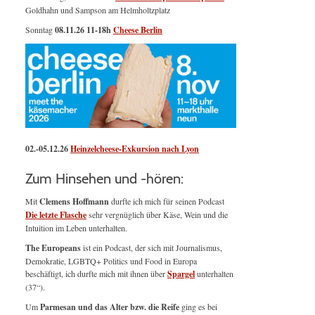
Goldhahn und Sampson am Helmholtzplatz
Sonntag
08.11.26
11-18h
Cheese Berlin
02.-05.12.26
Heinzelcheese-Exkursion nach Lyon
Zum Hinsehen und -hören:
Mit
Clemens Hoffmann
durfte ich mich für seinen Podcast
Die letzte Flasche
sehr vergnüglich über Käse, Wein und die
Intuition im Leben unterhalten.
The Europeans
ist ein Podcast, der sich mit Journalismus,
Demokratie, LGBTQ+ Politics und Food in Europa
beschäftigt, ich durfte mich mit ihnen über
Spargel
unterhalten
(37“).
Um
Parmesan und das Alter bzw. die Reife
ging es bei