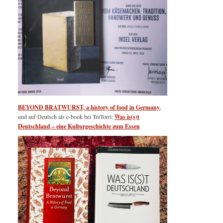
BEYOND BRATWURST, a history of food in Germany
,
und auf Deutsch als e-book bei TreTorri:
Was is(s)t
Deutschland – eine Kulturgeschichte zum Essen