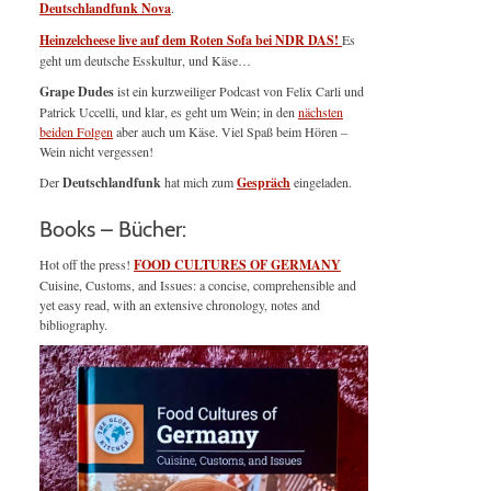
Deutschlandfunk Nova
.
Heinzelcheese live auf dem Roten Sofa bei NDR DAS!
Es
geht um deutsche Esskultur, und Käse…
Grape Dudes
ist ein kurzweiliger Podcast von Felix Carli und
Patrick Uccelli, und klar, es geht um Wein; in den
nächsten
beiden Folgen
aber auch um Käse. Viel Spaß beim Hören –
Wein nicht vergessen!
Der
Deutschlandfunk
hat mich zum
Gespräch
eingeladen.
Books – Bücher:
Hot off the press!
FOOD CULTURES OF GERMANY
Cuisine, Customs, and Issues: a concise, comprehensible and
yet easy read, with an extensive chronology, notes and
bibliography.