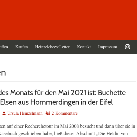
effen
Kaufen
HeinzelcheeseLetter
Kontakt
Impressum
en
des Monats für den Mai 2021 ist: Buchette
 Elsen aus Hommerdingen in der Eifel
Autor
Ursula Heinzelmann
2 Kommentare
lsen auf einer Recherchetour im Mai 2008 besucht und dann über sie in
äsebuch geschrieben habe, hieß dieser Abschnitt „Die Heldin von