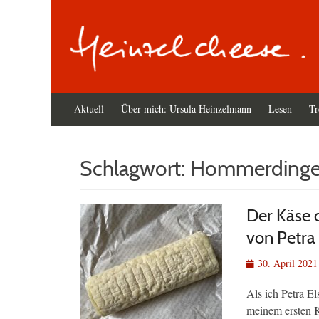
Primäres
Zum
Aktuell
Über mich: Ursula Heinzelmann
Lesen
Tr
Inhalt
Menü
springen
Schlagwort:
Hommerding
Der Käse 
von Petra
Veröffentlicht
30. April 2021
am
Als ich Petra E
meinem ersten K