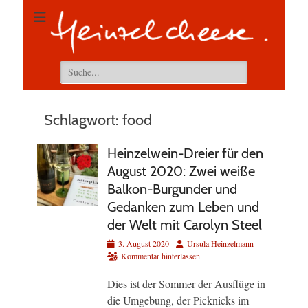
Suchen
nach:
Schlagwort:
food
Heinzelwein-Dreier für den
August 2020: Zwei weiße
Balkon-Burgunder und
Gedanken zum Leben und
der Welt mit Carolyn Steel
Veröffentlicht
Autor
3. August 2020
Ursula Heinzelmann
am
Kommentar hinterlassen
Dies ist der Sommer der Ausflüge in
die Umgebung, der Picknicks im