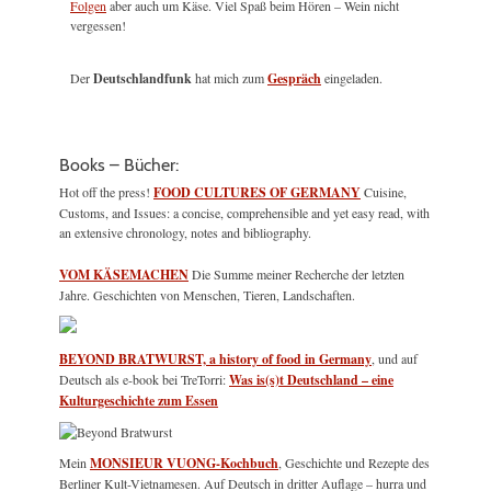
Folgen
aber auch um Käse. Viel Spaß beim Hören – Wein nicht
vergessen!
Der
Deutschlandfunk
hat mich zum
Gespräch
eingeladen.
Books – Bücher:
Hot off the press!
FOOD CULTURES OF GERMANY
Cuisine,
Customs, and Issues: a concise, comprehensible and yet easy read, with
an extensive chronology, notes and bibliography.
VOM KÄSEMACHEN
Die Summe meiner Recherche der letzten
Jahre. Geschichten von Menschen, Tieren, Landschaften.
BEYOND BRATWURST, a history of food in Germany
, und auf
Deutsch als e-book bei TreTorri:
Was is(s)t Deutschland – eine
Kulturgeschichte zum Essen
Mein
MONSIEUR VUONG-Kochbuch
, Geschichte und Rezepte des
Berliner Kult-Vietnamesen. Auf Deutsch in dritter Auflage – hurra und