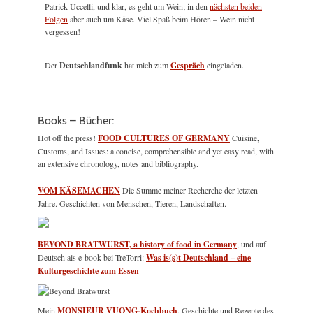
Patrick Uccelli, und klar, es geht um Wein; in den
nächsten beiden
Folgen
aber auch um Käse. Viel Spaß beim Hören – Wein nicht
vergessen!
Der
Deutschlandfunk
hat mich zum
Gespräch
eingeladen.
Books – Bücher:
Hot off the press!
FOOD CULTURES OF GERMANY
Cuisine,
Customs, and Issues: a concise, comprehensible and yet easy read, with
an extensive chronology, notes and bibliography.
VOM KÄSEMACHEN
Die Summe meiner Recherche der letzten
Jahre. Geschichten von Menschen, Tieren, Landschaften.
BEYOND BRATWURST, a history of food in Germany
, und auf
Deutsch als e-book bei TreTorri:
Was is(s)t Deutschland – eine
Kulturgeschichte zum Essen
Mein
MONSIEUR VUONG-Kochbuch
, Geschichte und Rezepte des