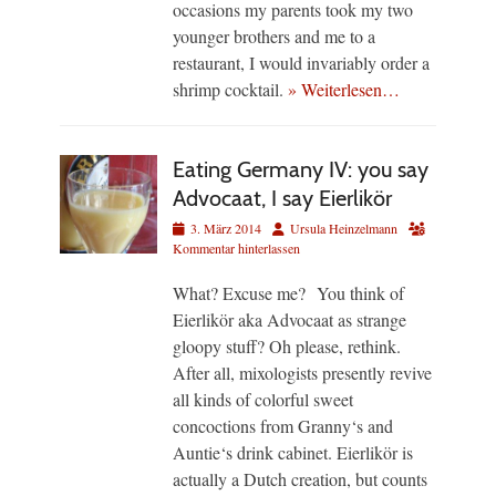
occasions my parents took my two
younger brothers and me to a
restaurant, I would invariably order a
shrimp cocktail.
» Weiterlesen…
Eating Germany IV: you say
Advocaat, I say Eierlikör
Veröffentlicht
Autor
3. März 2014
Ursula Heinzelmann
am
Kommentar hinterlassen
What? Excuse me? You think of
Eierlikör aka Advocaat as strange
gloopy stuff? Oh please, rethink.
After all, mixologists presently revive
all kinds of colorful sweet
concoctions from Granny‘s and
Auntie‘s drink cabinet. Eierlikör is
actually a Dutch creation, but counts