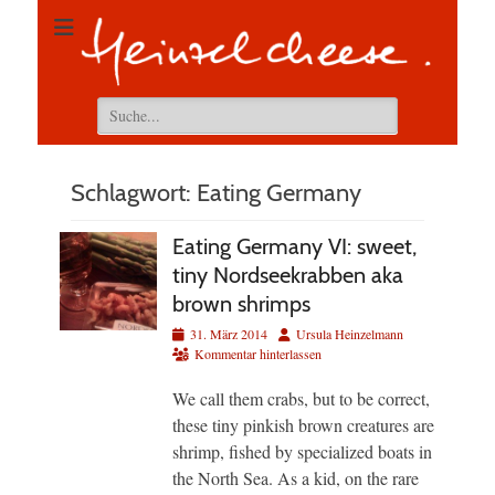
Suchen
nach:
Schlagwort:
Eating Germany
Eating Germany VI: sweet,
tiny Nordseekrabben aka
brown shrimps
Veröffentlicht
Autor
31. März 2014
Ursula Heinzelmann
am
Kommentar hinterlassen
We call them crabs, but to be correct,
these tiny pinkish brown creatures are
shrimp, fished by specialized boats in
the North Sea. As a kid, on the rare