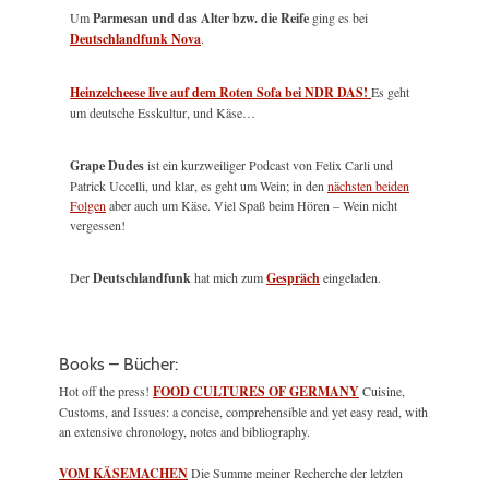
Um
Parmesan und das Alter bzw. die Reife
ging es bei
Deutschlandfunk Nova
.
Heinzelcheese live auf dem Roten Sofa bei NDR DAS!
Es geht
um deutsche Esskultur, und Käse…
Grape Dudes
ist ein kurzweiliger Podcast von Felix Carli und
Patrick Uccelli, und klar, es geht um Wein; in den
nächsten beiden
Folgen
aber auch um Käse. Viel Spaß beim Hören – Wein nicht
vergessen!
Der
Deutschlandfunk
hat mich zum
Gespräch
eingeladen.
Books – Bücher:
Hot off the press!
FOOD CULTURES OF GERMANY
Cuisine,
Customs, and Issues: a concise, comprehensible and yet easy read, with
an extensive chronology, notes and bibliography.
VOM KÄSEMACHEN
Die Summe meiner Recherche der letzten