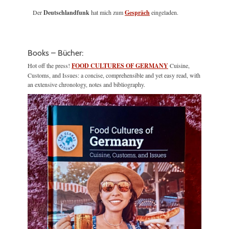
Der
Deutschlandfunk
hat mich zum
Gespräch
eingeladen.
Books – Bücher:
Hot off the press!
FOOD CULTURES OF GERMANY
Cuisine,
Customs, and Issues: a concise, comprehensible and yet easy read, with
an extensive chronology, notes and bibliography.