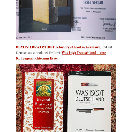
BEYOND BRATWURST, a history of food in Germany
, und auf
Deutsch als e-book bei TreTorri:
Was is(s)t Deutschland – eine
Kulturgeschichte zum Essen