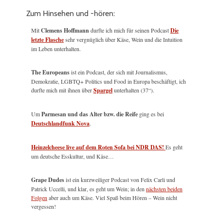
Zum Hinsehen und -hören:
Mit
Clemens Hoffmann
durfte ich mich für seinen Podcast
Die
letzte Flasche
sehr vergnüglich über Käse, Wein und die Intuition
im Leben unterhalten.
The Europeans
ist ein Podcast, der sich mit Journalismus,
Demokratie, LGBTQ+ Politics und Food in Europa beschäftigt, ich
durfte mich mit ihnen über
Spargel
unterhalten (37“).
Um
Parmesan und das Alter bzw. die Reife
ging es bei
Deutschlandfunk Nova
.
Heinzelcheese live auf dem Roten Sofa bei NDR DAS!
Es geht
um deutsche Esskultur, und Käse…
Grape Dudes
ist ein kurzweiliger Podcast von Felix Carli und
Patrick Uccelli, und klar, es geht um Wein; in den
nächsten beiden
Folgen
aber auch um Käse. Viel Spaß beim Hören – Wein nicht
vergessen!