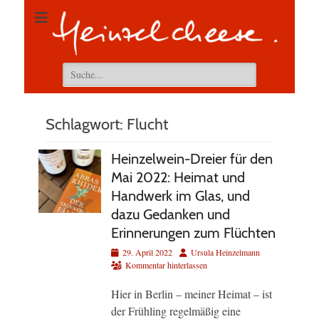
Suchen
nach:
Schlagwort:
Flucht
Heinzelwein-Dreier für den
Mai 2022: Heimat und
Handwerk im Glas, und
dazu Gedanken und
Erinnerungen zum Flüchten
Veröffentlicht
Autor
29. April 2022
Ursula Heinzelmann
am
Kommentar hinterlassen
Hier in Berlin – meiner Heimat – ist
der Frühling regelmäßig eine