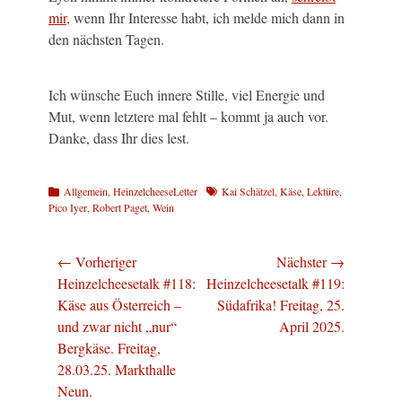
mir
, wenn Ihr Interesse habt, ich melde mich dann in
den nächsten Tagen.
Ich wünsche Euch innere Stille, viel Energie und
Mut, wenn letztere mal fehlt – kommt ja auch vor.
Danke, dass Ihr dies lest.
Kategorien
Schlagworte
Allgemein
,
HeinzelcheeseLetter
Kai Schätzel
,
Käse
,
Lektüre
,
Pico Iyer
,
Robert Paget
,
Wein
Beitragsnavigation
← Vorheriger
Nächster →
Vorheriger
Nächster
Heinzelcheesetalk #118:
Heinzelcheesetalk #119:
Beitrag:
Beitrag:
Käse aus Österreich –
Südafrika! Freitag, 25.
und zwar nicht „nur“
April 2025.
Bergkäse. Freitag,
28.03.25. Markthalle
Neun.