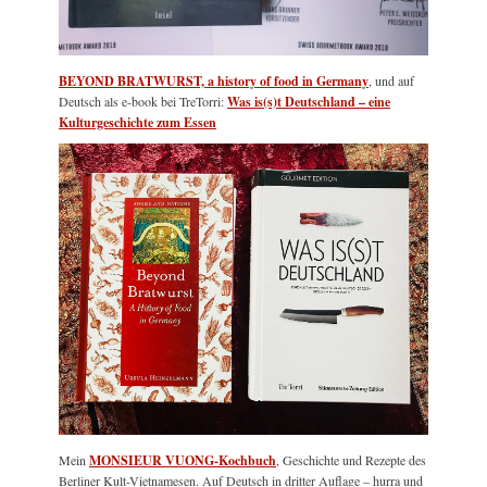
BEYOND BRATWURST, a history of food in Germany
, und auf
Deutsch als e-book bei TreTorri:
Was is(s)t Deutschland – eine
Kulturgeschichte zum Essen
Mein
MONSIEUR VUONG-Kochbuch
, Geschichte und Rezepte des
Berliner Kult-Vietnamesen. Auf Deutsch in dritter Auflage – hurra und