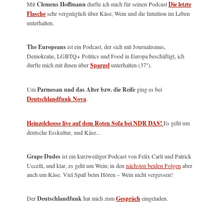
Mit
Clemens Hoffmann
durfte ich mich für seinen Podcast
Die letzte
Flasche
sehr vergnüglich über Käse, Wein und die Intuition im Leben
unterhalten.
The Europeans
ist ein Podcast, der sich mit Journalismus,
Demokratie, LGBTQ+ Politics und Food in Europa beschäftigt, ich
durfte mich mit ihnen über
Spargel
unterhalten (37'').
Um
Parmesan und das Alter bzw. die Reife
ging es bei
Deutschlandfunk Nova
.
Heinzelcheese live auf dem Roten Sofa bei NDR DAS!
Es geht um
deutsche Esskultur, und Käse...
Grape Dudes
ist ein kurzweiliger Podcast von Felix Carli und Patrick
Uccelli, und klar, es geht um Wein; in den
nächsten beiden Folgen
aber
auch um Käse. Viel Spaß beim Hören – Wein nicht vergessen!
Der
Deutschlandfunk
hat mich zum
Gespräch
eingeladen.