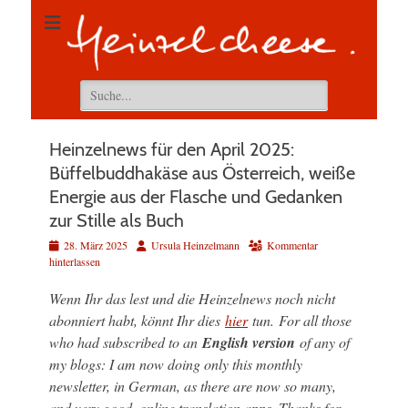
Suchen
nach:
Heinzelnews für den April 2025:
Büffelbuddhakäse aus Österreich, weiße
Energie aus der Flasche und Gedanken
zur Stille als Buch
Veröffentlicht
Autor
28. März 2025
Ursula Heinzelmann
Kommentar
am
hinterlassen
Wenn Ihr das lest und die Heinzelnews noch nicht
abonniert habt, könnt Ihr dies
hier
tun.
For all those
who had subscribed to an
English version
of any of
my blogs: I am now doing only this monthly
newsletter, in German, as there are now so many,
and very good, online translation apps. Thanks for