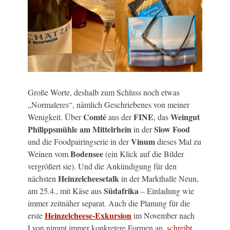
Große Worte, deshalb zum Schluss noch etwas
„Normaleres“, nämlich Geschriebenes von meiner
Comté
FINE
Weingut
Wenigkeit. Über
aus der
, das
Philippsmühle am Mittelrhein
Slow Food
in der
Vinum
und die Foodpairingserie in der
dieses Mal zu
Bodensee
Weinen vom
(ein Klick auf die Bilder
vergrößert sie). Und die Ankündigung für den
Heinzelcheesetalk
nächsten
in der Markthalle Neun,
Südafrika
am 25.4., mit Käse aus
– Einladung wie
immer zeitnäher separat. Auch die Planung für die
Heinzelcheese-Exkursion
erste
im November nach
Lyon nimmt immer konkretere Formen an,
schreibt