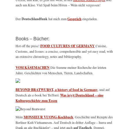
auch um Käse. Viel Spaß beim Hören – Wein nicht vergessen!
Der
Deutschlandfunk
hat mich zum
Gespräch
eingeladen.
Books – Bücher:
Hot off the press!
FOOD CULTURES OF GERMANY
Cuisine,
Customs, and Issues: a concise, comprehensible and yet easy read, with
an extensive chronology, notes and bibliography.
VOM KÄSEMACHEN
Die Summe meiner Recherche der letzten
Jahre. Geschichten von Menschen, Tieren, Landschaften.
BEYOND BRATWURST, a history of food in Germany
, und auf
Deutsch als e-book bei TreTorri:
Was is(s)t Deutschland – eine
Kulturgeschichte zum Essen
Mein
MONSIEUR VUONG-Kochbuch
, Geschichte und Rezepte des
Berliner Kult-Vietnamesen. Auf Deutsch in dritter Auflage – hurra und
Dank an alle Buchkäufer! – und jetzt auch
auf Englisch
. Doppel-