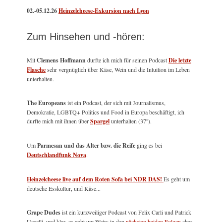
02.-05.12.26
Heinzelcheese-Exkursion nach Lyon
Zum Hinsehen und -hören:
Mit
Clemens Hoffmann
durfte ich mich für seinen Podcast
Die letzte
Flasche
sehr vergnüglich über Käse, Wein und die Intuition im Leben
unterhalten.
The Europeans
ist ein Podcast, der sich mit Journalismus,
Demokratie, LGBTQ+ Politics und Food in Europa beschäftigt, ich
durfte mich mit ihnen über
Spargel
unterhalten (37'').
Um
Parmesan und das Alter bzw. die Reife
ging es bei
Deutschlandfunk Nova
.
Heinzelcheese live auf dem Roten Sofa bei NDR DAS!
Es geht um
deutsche Esskultur, und Käse...
Grape Dudes
ist ein kurzweiliger Podcast von Felix Carli und Patrick
Uccelli, und klar, es geht um Wein; in den
nächsten beiden Folgen
aber