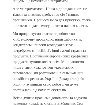
гинуть і це неможливо витримати.
Але ми тримаємось. Наша відповідальність не
тільки за власних дітей, а і за сім‘ї наших
працівників. Працюєм не за для прибутку, треба
вистояти та дати змогу вижити нашим колегам.
Ми продовжуємо власне виробництво –
хліб, молочну продукцію, напівфабрикати,
кондитерські вироби (солодкого зараз
потребуємо ми всі🤦🏻‍♀️), інші смачні страви та
продукти. Постачання європейских крафтових
продуктів зупинилося зовсім. Ми працюємо
лише з тими крафтовими украінських
сироварами, які розташовані в більш-меньш
спокійних регіонах України (Закарпаття), бо
інши чи зупинили свою роботу, чи дуже
постаждали від бомб та обстрілів.
Всією душею прагнемо допомогти та годуємо
невелику кількість хлопців зі Зброєних Сил