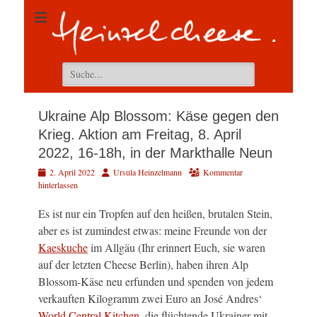
Suchen
nach:
Ukraine Alp Blossom: Käse gegen den
Krieg. Aktion am Freitag, 8. April
2022, 16-18h, in der Markthalle Neun
Veröffentlicht
Autor
2. April 2022
Ursula Heinzelmann
Kommentar
am
hinterlassen
Es ist nur ein Tropfen auf den heißen, brutalen Stein,
aber es ist zumindest etwas: meine Freunde von der
Kaeskuche
im Allgäu (Ihr erinnert Euch, sie waren
auf der letzten Cheese Berlin), haben ihren Alp
Blossom-Käse neu erfunden und spenden von jedem
verkauften Kilogramm zwei Euro an José Andres‘
World Central Kitchen
, die flüchtende Ukrainer mit