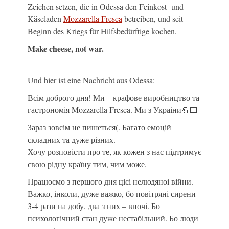
Zeichen setzen, die in Odessa den Feinkost- und
Käseladen
Mozzarella Fresca
betreiben, und seit
Beginn des Kriegs für Hilfsbedürftige kochen.
Make cheese, not war.
Und hier ist eine Nachricht aus Odessa:
Всім доброго дня! Ми – крафове виробництво та
гастрономія Mozzarella Fresca. Ми з Украіни💪🏻
Зараз зовсім не пишеться(. Багато емоцій
складних та дуже різних.
Хочу розповісти про те, як кожен з нас підтримує
свою рідну країну тим, чим може.
Працюємо з першого дня цієі нелюдяноі війни.
Важко, інколи, дуже важко, бо повітряні сирени
3-4 рази на добу, два з них – вночі. Бо
психологічний стан дуже нестабільний. Бо люди