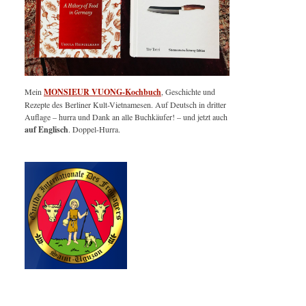
Mein
MONSIEUR VUONG-Kochbuch
, Geschichte und
Rezepte des Berliner Kult-Vietnamesen. Auf Deutsch in dritter
Auflage – hurra und Dank an alle Buchkäufer! – und jetzt auch
auf Englisch
. Doppel-Hurra.