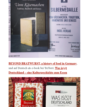
BEYOND BRATWURST, a history of food in Germany
,
und auf Deutsch als e-book bei TreTorri:
Was is(s)t
Deutschland – eine Kulturgeschichte zum Essen