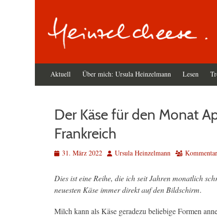
Primäres
Zum
Aktuell
Über mich: Ursula Heinzelmann
Lesen
Tr
Inhalt
Menü
springen
Der Käse für den Monat Ap
Frankreich
Veröffentlicht
Autor
31. März 2022
Ursula Heinzelmann
Kommentar 
am
Dies ist eine Reihe, die ich seit Jahren monatlich sch
neuesten Käse immer direkt auf den Bildschirm
.
Milch kann als Käse geradezu beliebige Formen ann