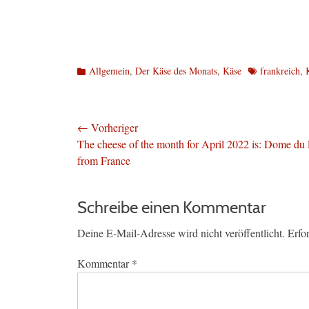
Kategorien
Schlagworte
Allgemein
,
Der Käse des Monats
,
Käse
frankreich
,
Beitragsnavigation
← Vorheriger
Vorheriger
The cheese of the month for April 2022 is: Dome du 
Beitrag:
from France
Schreibe einen Kommentar
Deine E-Mail-Adresse wird nicht veröffentlicht.
Erfo
Kommentar
*