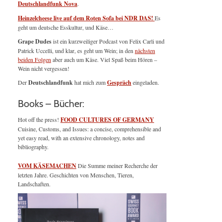
Deutschlandfunk Nova
.
Heinzelcheese live auf dem Roten Sofa bei NDR DAS!
Es
geht um deutsche Esskultur, und Käse…
Grape Dudes
ist ein kurzweiliger Podcast von Felix Carli und
Patrick Uccelli, und klar, es geht um Wein; in den
nächsten
beiden Folgen
aber auch um Käse. Viel Spaß beim Hören –
Wein nicht vergessen!
Der
Deutschlandfunk
hat mich zum
Gespräch
eingeladen.
Books – Bücher:
Hot off the press!
FOOD CULTURES OF GERMANY
Cuisine, Customs, and Issues: a concise, comprehensible and
yet easy read, with an extensive chronology, notes and
bibliography.
VOM KÄSEMACHEN
Die Summe meiner Recherche der
letzten Jahre. Geschichten von Menschen, Tieren,
Landschaften.