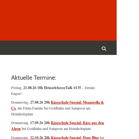
Suchen
nach:
Suchen
Aktuelle Termine:
Freitag,
21.08.26 18h HeinzelcheeseTalk #135
– Details
folgen!
Donnerstag,
27.08.26 20h
Käseschule Special: Mozzarella &
Co
, die Filata-Familie bei Goldhahn und Sampson am
Helmholtzplatz
Donnerstag,
17.09.26 20h
Käseschule Special: Käse aus den
Alpen
bei Goldhahn und Sampson am Helmholtzplatz
Donnerstag,
22.10.26 20h
Käseschule Special: Deep Blue
bei