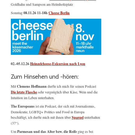
Goldhahn und Sampson am Helmholtzplatz
Sonntag
08.11.26
11-18h
Cheese Berlin
02.-05.12.26
Heinzelcheese-Exkursion nach Lyon
Zum Hinsehen und -hören:
Mit
Clemens Hoffmann
durfte ich mich für seinen Podcast
Die letzte Flasche
sehr vergnüglich über Käse, Wein und die
Intuition im Leben unterhalten.
The Europeans
ist ein Podcast, der sich mit Journalismus,
Demokratie, LGBTQ+ Politics und Food in Europa
beschäftigt, ich durfte mich mit ihnen über
Spargel
unterhalten
(37“).
Um
Parmesan und das Alter bzw. die Reife
ging es bei