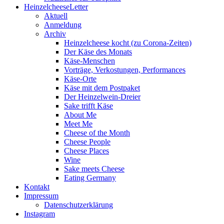
HeinzelcheeseLetter
Aktuell
Anmeldung
Archiv
Heinzelcheese kocht (zu Corona-Zeiten)
Der Käse des Monats
Käse-Menschen
Vorträge, Verkostungen, Performances
Käse-Orte
Käse mit dem Postpaket
Der Heinzelwein-Dreier
Sake trifft Käse
About Me
Meet Me
Cheese of the Month
Cheese People
Cheese Places
Wine
Sake meets Cheese
Eating Germany
Kontakt
Impressum
Datenschutzerklärung
Instagram