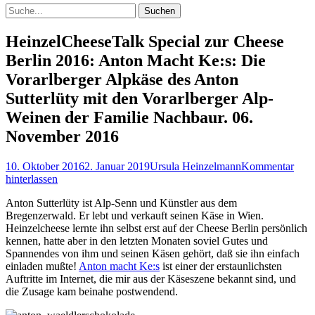
Suchen
Suchen
nach:
HeinzelCheeseTalk Special zur Cheese
Berlin 2016: Anton Macht Ke:s: Die
Vorarlberger Alpkäse des Anton
Sutterlüty mit den Vorarlberger Alp-
Weinen der Familie Nachbaur. 06.
November 2016
Veröffentlicht
Autor
10. Oktober 2016
2. Januar 2019
Ursula Heinzelmann
Kommentar
am
hinterlassen
Anton Sutterlüty ist Alp-Senn und Künstler aus dem
Bregenzerwald. Er lebt und verkauft seinen Käse in Wien.
Heinzelcheese lernte ihn selbst erst auf der Cheese Berlin persönlich
kennen, hatte aber in den letzten Monaten soviel Gutes und
Spannendes von ihm und seinen Käsen gehört, daß sie ihn einfach
einladen mußte!
Anton macht Ke:s
ist einer der erstaunlichsten
Auftritte im Internet, die mir aus der Käseszene bekannt sind, und
die Zusage kam beinahe postwendend.