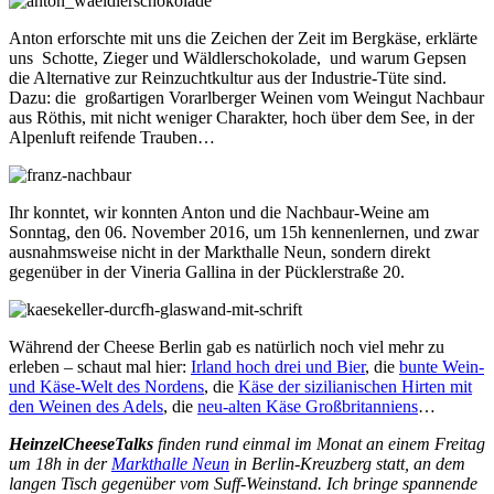
Anton erforschte mit uns die Zeichen der Zeit im Bergkäse, erklärte
uns Schotte, Zieger und Wäldlerschokolade, und warum Gepsen
die Alternative zur Reinzuchtkultur aus der Industrie-Tüte sind.
Dazu: die großartigen Vorarlberger Weinen vom Weingut Nachbaur
aus Röthis, mit nicht weniger Charakter, hoch über dem See, in der
Alpenluft reifende Trauben…
Ihr konntet, wir konnten Anton und die Nachbaur-Weine am
Sonntag, den 06. November 2016, um 15h kennenlernen, und zwar
ausnahmsweise nicht in der Markthalle Neun, sondern direkt
gegenüber in der Vineria Gallina in der Pücklerstraße 20.
Während der Cheese Berlin gab es natürlich noch viel mehr zu
erleben – schaut mal hier:
Irland hoch drei und Bier
, die
bunte Wein-
und Käse-Welt des Nordens
, die
Käse der sizilianischen Hirten mit
den Weinen des Adels
, die
neu-alten Käse Großbritanniens
…
HeinzelCheeseTalks
finden rund einmal im Monat an einem Freitag
um 18h in der
Markthalle Neun
in Berlin-Kreuzberg statt, an dem
langen Tisch gegenüber vom Suff-Weinstand. Ich bringe spannende