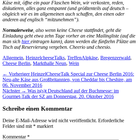
Käse mit, öffne ein paar Flaschen Wein, wir verkosten, reden,
diskutieren, alles ganz entspannt (und größtenteils auf deutsch –
obgleich wir es im allgemeinen auch schaffen, den einen oder
anderen auf englisch “mitzunehmen”).
Normalerweise
, also wenn keine Cheese stattfindet, geht die
Einladung geht etwa zehn Tage vorher an eine Mailingliste (auf die
man sich
hier
eintragen kann), dann werden die fünfzehn Plätze am
Tisch auf Reservierung vergeben. Cheerio und cheesio.
Kategorien
Schlagworte
Allgemein
,
HeinzelcheeseTalks
,
Treffen
Alpkäse
,
Bregenzerwald
,
Cheese Berlin
,
Markthalle Neun
,
Wein
Beitragsnavigation
Vorheriger
← Vorheriger
HeinzelCheeseTalk Special zur Cheese Berlin 2016:
Beitrag:
Neu-alte Käse aus Großbritannien, von Cheddar bis Cheshire, am
06. November 2016
Nächster
Nächster →
Was is(s)t Deutschland auf der Buchmesse: im
Beitrag:
Gourmet-Talk der SZ am Donnerstag, 20. Oktober 2016
Schreibe einen Kommentar
Deine E-Mail-Adresse wird nicht veröffentlicht.
Erforderliche
Felder sind mit
*
markiert
Kommentar
*