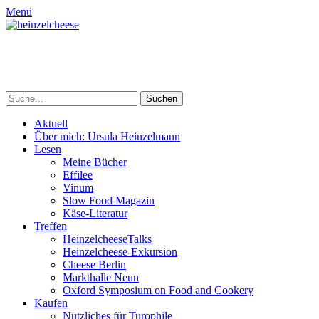
Menü
heinzelcheese
Ursula Heinzelmann, Wein- & Essenschreiberin
Suchen
nach:
Primäres
Zum
Aktuell
Inhalt
Über mich: Ursula Heinzelmann
Menü
springen
Lesen
Meine Bücher
Effilee
Vinum
Slow Food Magazin
Käse-Literatur
Treffen
HeinzelcheeseTalks
Heinzelcheese-Exkursion
Cheese Berlin
Markthalle Neun
Oxford Symposium on Food and Cookery
Kaufen
Nützliches für Turophile