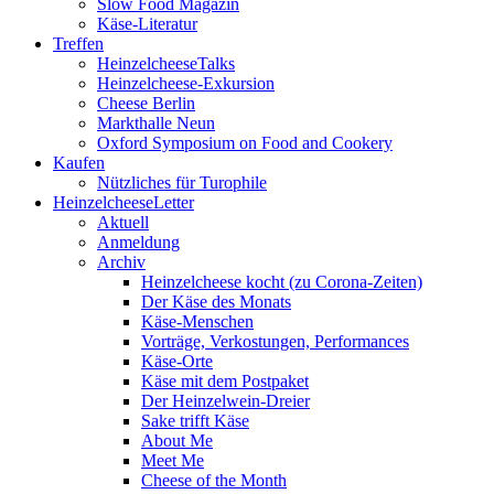
Slow Food Magazin
Käse-Literatur
Treffen
HeinzelcheeseTalks
Heinzelcheese-Exkursion
Cheese Berlin
Markthalle Neun
Oxford Symposium on Food and Cookery
Kaufen
Nützliches für Turophile
HeinzelcheeseLetter
Aktuell
Anmeldung
Archiv
Heinzelcheese kocht (zu Corona-Zeiten)
Der Käse des Monats
Käse-Menschen
Vorträge, Verkostungen, Performances
Käse-Orte
Käse mit dem Postpaket
Der Heinzelwein-Dreier
Sake trifft Käse
About Me
Meet Me
Cheese of the Month