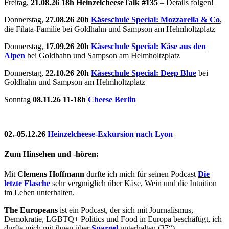
Freitag,
21.08.26 18h HeinzelcheeseTalk #135
– Details folgen!
Donnerstag,
27.08.26 20h
Käseschule Special: Mozzarella & Co
,
die Filata-Familie bei Goldhahn und Sampson am Helmholtzplatz
Donnerstag,
17.09.26 20h
Käseschule Special: Käse aus den
Alpen
bei Goldhahn und Sampson am Helmholtzplatz
Donnerstag,
22.10.26 20h
Käseschule Special: Deep Blue
bei
Goldhahn und Sampson am Helmholtzplatz
Sonntag
08.11.26
11-18h
Cheese Berlin
02.-05.12.26
Heinzelcheese-Exkursion nach Lyon
Zum Hinsehen und -hören:
Mit
Clemens Hoffmann
durfte ich mich für seinen Podcast
Die
letzte Flasche
sehr vergnüglich über Käse, Wein und die Intuition
im Leben unterhalten.
The Europeans
ist ein Podcast, der sich mit Journalismus,
Demokratie, LGBTQ+ Politics und Food in Europa beschäftigt, ich
durfte mich mit ihnen über
Spargel
unterhalten (37“).