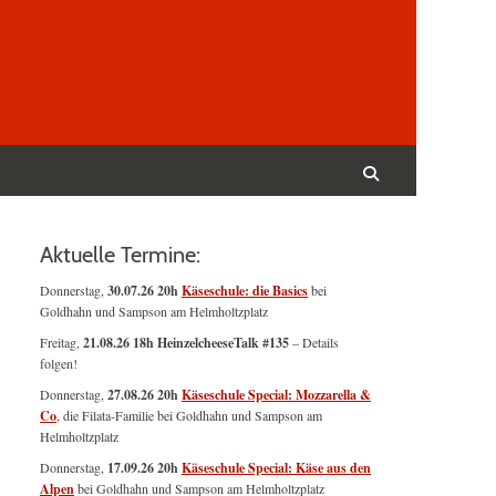
Suchen
nach:
Suchen
Aktuelle Termine:
Donnerstag,
30.07.26 20h
Käseschule: die Basics
bei
Goldhahn und Sampson am Helmholtzplatz
Freitag,
21.08.26 18h HeinzelcheeseTalk #135
– Details
folgen!
Donnerstag,
27.08.26 20h
Käseschule Special: Mozzarella &
Co
, die Filata-Familie bei Goldhahn und Sampson am
Helmholtzplatz
Donnerstag,
17.09.26 20h
Käseschule Special: Käse aus den
Alpen
bei Goldhahn und Sampson am Helmholtzplatz