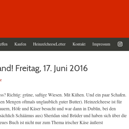
effen
Kaufen
HeinzelcheeseLetter
Kontakt
Impressum
nd! Freitag, 17. Juni 2016
e
ness? Richtig: grüne, saftige Wiesen. Mit Kühen. Und ein paar Schafen.
en Mengen oftmals unglaublich guter Butter). Heinzelcheese ist für
Bauern, Höfe und Käser besucht und war dann in Dublin, bei den
tsächlich Schäämus aus) Sheridan sind Brüder und haben sich über die
eues Buch ist nicht nur zum Thema irischer Käse äußerst