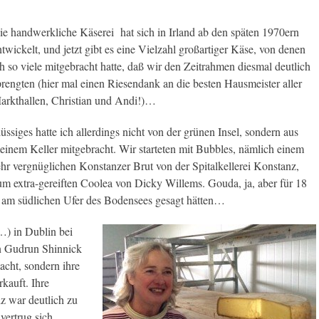
ie handwerkliche Käserei hat sich in Irland ab den späten 1970ern
ntwickelt, und jetzt gibt es eine Vielzahl großartiger Käse, von denen
ch so viele mitgebracht hatte, daß wir den Zeitrahmen diesmal deutlich
prengten (hier mal einen Riesendank an die besten Hausmeister aller
arkthallen, Christian und Andi!)…
lüssiges hatte ich allerdings nicht von der grünen Insel, sondern aus
einem Keller mitgebracht. Wir starteten mit Bubbles, nämlich einem
ehr vergnüglichen Konstanzer Brut von der Spitalkellerei Konstanz,
um extra-gereiften Coolea von Dicky Willems. Gouda, ja, aber für 18
 am südlichen Ufer des Bodensees gesagt hätten…
y…) in Dublin bei
on Gudrun Shinnick
acht, sondern ihre
kauft. Ihre
z war deutlich zu
vertrug sich