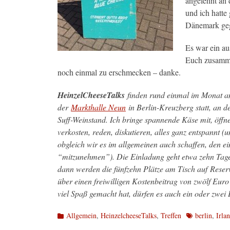
angelehnt an 
und ich hatte
Dänemark geg
Es war ein a
Euch zusamme
noch einmal zu erschmecken – danke.
HeinzelCheeseTalks
finden rund einmal im Monat a
der
Markthalle Neun
in Berlin-Kreuzberg statt, an 
Suff-Weinstand. Ich bringe spannende Käse mit, öffn
verkosten, reden, diskutieren, alles ganz entspannt (u
obgleich wir es im allgemeinen auch schaffen, den e
“mitzunehmen”). Die Einladung geht etwa zehn Tag
dann werden die fünfzehn Plätze am Tisch auf Reser
über einen freiwilligen Kostenbeitrag von zwölf Euro
viel Spaß gemacht hat, dürfen es auch ein oder zwei
Kategorien
Schlagworte
Allgemein
,
HeinzelcheeseTalks
,
Treffen
berlin
,
Irla