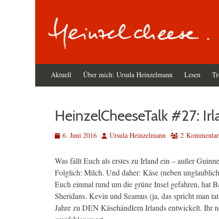
Primäres
Zum
Aktuell
Über mich: Ursula Heinzelmann
Lesen
Tr
Inhalt
Menü
springen
HeinzelCheeseTalk #27: Irla
Veröffentlicht
Autor
6. Juni 2016
Ursula Heinzelmann
2 Kommentar
am
Was fällt Euch als erstes zu Irland ein – außer Guin
Folglich: Milch. Und daher: Käse (neben unglaublich
Euch einmal rund um die grüne Insel gefahren, hat 
Sheridans. Kevin und Seamus (ja, das spricht man ta
Jahre zu DEN Käsehändlern Irlands entwickelt. Ihr n