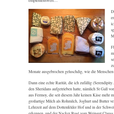
empfehlenswert…
D
e
i
s
M
F
m
s
z
Monate ausgebrochen geluschdig, wie die Menschen
Dann eine echte Rarität, die ich zufällig (Serendipit
den Sheridans aufgetrieben hatte, nämlich St Gall v
aus Fermoy, die seit diesem Jahr keinen Käse mehr m
großartige Milch als Rohmilch, Joghurt und Butter ver
Lehrzeit auf dem Dottenfelder Hof und in der Schwei
erkennen, und der Nacker Rosé vom Weingut Clauss 