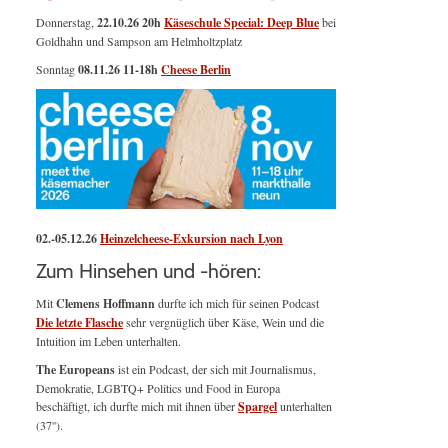
Donnerstag,
22.10.26 20h
Käseschule Special: Deep Blue
bei
Goldhahn und Sampson am Helmholtzplatz
Sonntag
08.11.26
11-18h
Cheese Berlin
02.-05.12.26
Heinzelcheese-Exkursion nach Lyon
Zum Hinsehen und -hören:
Mit
Clemens Hoffmann
durfte ich mich für seinen Podcast
Die letzte Flasche
sehr vergnüglich über Käse, Wein und die
Intuition im Leben unterhalten.
The Europeans
ist ein Podcast, der sich mit Journalismus,
Demokratie, LGBTQ+ Politics und Food in Europa
beschäftigt, ich durfte mich mit ihnen über
Spargel
unterhalten
(37'').