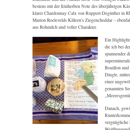
bestens mit der feinherben Note des überjährigen Käse
klarer Chardonnay Calx von Ruppert-Deginther in R
Marion Roelevelds Killeen’s Ziegencheddar – ebenfall
aus Rohmilch und voller Charakter.
Ein Highligh
die ich bei d
spannender di
supermineral
Bouillon und
Dingle, mitte
einer ungewöh
genannten See
„Meeresgemüs
Danach, gew
Runterkommen
vergnügliche
Weißburgund