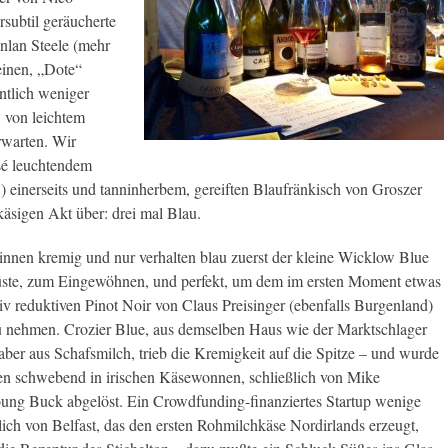
subtil geräucherte
nlan Steele (mehr
leinen, „Dote“
tlich weniger
 von leichtem
rwarten. Wir
sé leuchtendem
 einerseits und tanninherbem, gereiften Blaufränkisch von Groszer
äsigen Akt über: drei mal Blau.
nnen kremig und nur verhalten blau zuerst der kleine Wicklow Blue
üste, zum Eingewöhnen, und perfekt, um dem im ersten Moment etwas
iv reduktiven Pinot Noir von Claus Preisinger (ebenfalls Burgenland)
u nehmen. Crozier Blue, aus demselben Haus wie der Marktschlager
aber aus Schafsmilch, trieb die Kremigkeit auf die Spitze – und wurde
en schwebend in irischen Käsewonnen, schließlich von Mike
ng Buck abgelöst. Ein Crowdfunding-finanziertes Startup wenige
lich von Belfast, das den ersten Rohmilchkäse Nordirlands erzeugt,