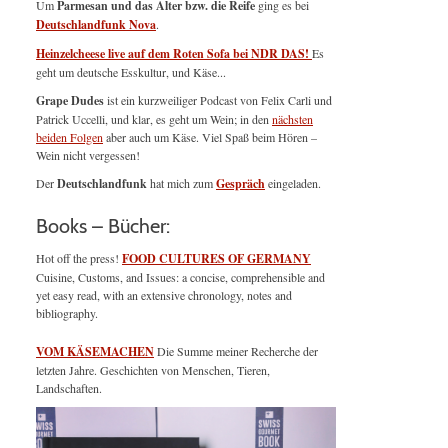
Um
Parmesan und das Alter bzw. die Reife
ging es bei
Deutschlandfunk Nova
.
Heinzelcheese live auf dem Roten Sofa bei NDR DAS!
Es
geht um deutsche Esskultur, und Käse...
Grape Dudes
ist ein kurzweiliger Podcast von Felix Carli und
Patrick Uccelli, und klar, es geht um Wein; in den
nächsten
beiden Folgen
aber auch um Käse. Viel Spaß beim Hören –
Wein nicht vergessen!
Der
Deutschlandfunk
hat mich zum
Gespräch
eingeladen.
Books – Bücher:
Hot off the press!
FOOD CULTURES OF GERMANY
Cuisine, Customs, and Issues: a concise, comprehensible and
yet easy read, with an extensive chronology, notes and
bibliography.
VOM KÄSEMACHEN
Die Summe meiner Recherche der
letzten Jahre. Geschichten von Menschen, Tieren,
Landschaften.