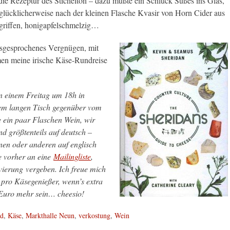
die Rezeptur des Stichelton – dazu mußte ein Schluck Süßes ins Glas,
 glücklicherweise nach der kleinen Flasche Kvasir von Horn Cider aus
riffen, honigapfelschmelzig…
usgesprochenes Vergnügen, mit
n meine irische Käse-Rundreise
n einem Freitag um 18h in
dem langen Tisch gegenüber vom
e ein paar Flaschen Wein, wir
nd größtenteils auf deutsch –
inen oder anderen auf englisch
e vorher an eine
Mailingliste
,
vierung vergeben. Ich freue mich
 pro Käsegenießer, wenn’s extra
 Euro mehr sein… cheesio!
nd
,
Käse
,
Markthalle Neun
,
verkostung
,
Wein