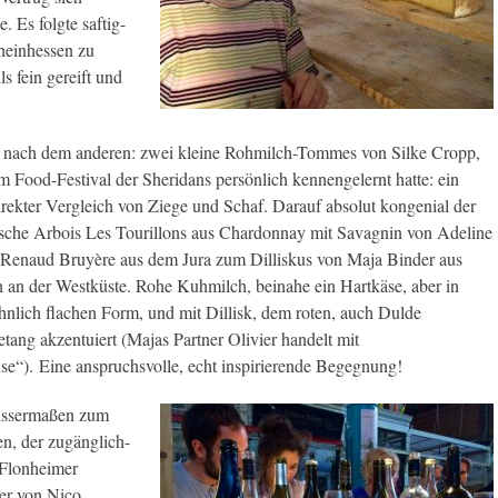
. Es folgte saftig-
heinhessen zu
s fein gereift und
t nach dem anderen: zwei kleine Rohmilch-Tommes von Silke Cropp,
em Food-Festival der Sheridans persönlich kennengelernt hatte: ein
rekter Vergleich von Ziege und Schaf. Darauf absolut kongenial der
ische Arbois Les Tourillons aus Chardonnay mit Savagnin von Adeline
 Renaud Bruyère aus dem Jura zum Dilliskus von Maja Binder aus
n an der Westküste. Rohe Kuhmilch, beinahe ein Hartkäse, aber in
nlich flachen Form, und mit Dillisk, dem roten, auch Dulde
tang akzentuiert (Majas Partner Olivier handelt mit
e“). Eine anspruchsvolle, echt inspirierende Begegnung!
issermaßen zum
, der zugänglich-
 Flonheimer
er von Nico