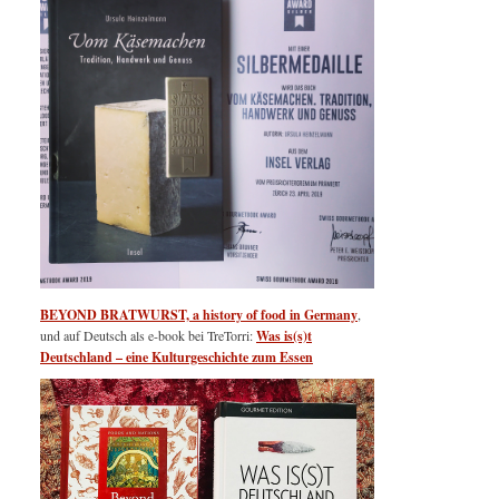
BEYOND BRATWURST, a history of food in Germany
,
und auf Deutsch als e-book bei TreTorri:
Was is(s)t
Deutschland – eine Kulturgeschichte zum Essen