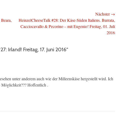
Nächster →
Nächster
 Beara,
HeinzelCheeseTalk #28: Der Käse-Süden Italiens. Burrata,
Beitrag:
Cacciocavallo & Pecorino – mit Eugenio! Freitag, 01. Juli
2016
 Irland! Freitag, 17. Juni 2016“
esehen unter anderem auch wie der Milleenskäse hergestellt wird. Ich
 Möglichkeit??? Hoffentlich .