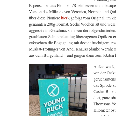
Espenschied aus Flonheim/Rheinhessen und die super
Version des Milleens von Veronica, Norman und Qui
über diese Pioniere
hier
); gefolgt vom Original, im k
genannten 200g-Format. Sechs Wochen alt und wesen
aggressiv im Geschmack als von der rotgeschmierten,
graublauen Schimmelanflug überzogenen Optik zu e
erforschten die Begegnung mit dezent fruchtigem, ro
Muskat-Trollinger von Andi Knauss (danke Wernher!)
aus dem Burgenland – und gingen dann zum letzten k
Außen weiß, i
von der Ostk
geruchsintens
das Spröde z
Cashel Blue, 
dort, ganz ob
Thomsons You
Kilometer öst