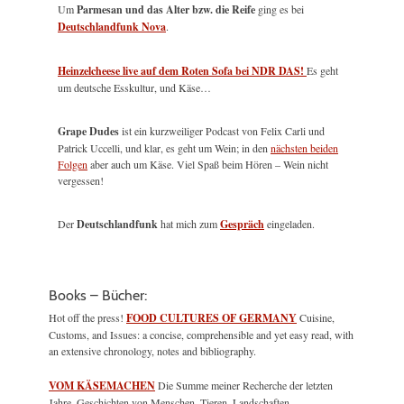
Um
Parmesan und das Alter bzw. die Reife
ging es bei
Deutschlandfunk Nova
.
Heinzelcheese live auf dem Roten Sofa bei NDR DAS!
Es geht
um deutsche Esskultur, und Käse…
Grape Dudes
ist ein kurzweiliger Podcast von Felix Carli und
Patrick Uccelli, und klar, es geht um Wein; in den
nächsten beiden
Folgen
aber auch um Käse. Viel Spaß beim Hören – Wein nicht
vergessen!
Der
Deutschlandfunk
hat mich zum
Gespräch
eingeladen.
Books – Bücher:
Hot off the press!
FOOD CULTURES OF GERMANY
Cuisine,
Customs, and Issues: a concise, comprehensible and yet easy read, with
an extensive chronology, notes and bibliography.
VOM KÄSEMACHEN
Die Summe meiner Recherche der letzten
Jahre. Geschichten von Menschen, Tieren, Landschaften.