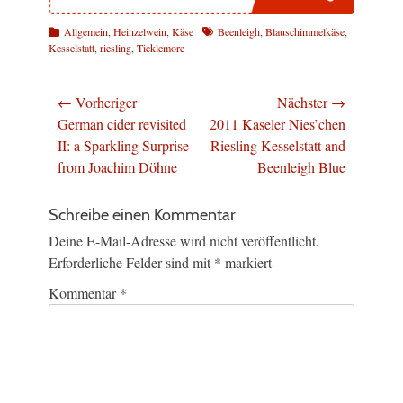
Kategorien
Schlagworte
Allgemein
,
Heinzelwein
,
Käse
Beenleigh
,
Blauschimmelkäse
,
Kesselstatt
,
riesling
,
Ticklemore
Beitragsnavigation
← Vorheriger
Nächster →
Vorheriger
Nächster
German cider revisited
2011 Kaseler Nies’chen
Beitrag:
Beitrag:
II: a Sparkling Surprise
Riesling Kesselstatt and
from Joachim Döhne
Beenleigh Blue
Schreibe einen Kommentar
Deine E-Mail-Adresse wird nicht veröffentlicht.
Erforderliche Felder sind mit
*
markiert
Kommentar
*