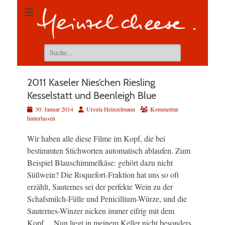
Suchen
nach:
2011 Kaseler Nies’chen Riesling
Kesselstatt und Beenleigh Blue
Veröffentlicht
Autor
30. Januar 2014
Ursula Heinzelmann
Kommentar
am
hinterlassen
Wir haben alle diese Filme im Kopf, die bei
bestimmten Stichworten automatisch ablaufen. Zum
Beispiel Blauschimmelkäse: gehört dazu nicht
Süßwein? Die Roquefort-Fraktion hat uns so oft
erzählt, Sauternes sei der perfekte Wein zu der
Schafsmilch-Fülle und Penicillium-Würze, und die
Sauternes-Winzer nicken immer eifrig mit dem
Kopf… Nun liegt in meinem Keller nicht besonders