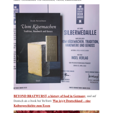
BEYOND BRATWURST, a history of food in Germany
, und auf
Deutsch als e-book bei TreTorri:
Was is(s)t Deutschland – eine
Kulturgeschichte zum Essen