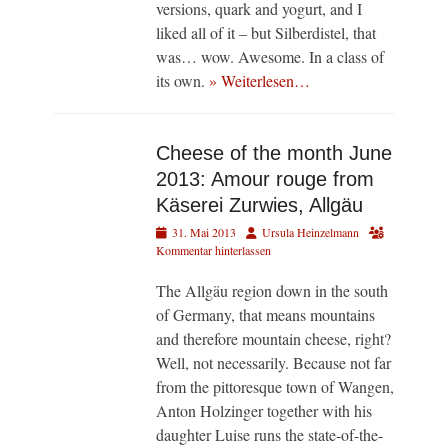
versions, quark and yogurt, and I
liked all of it – but Silberdistel, that
was… wow. Awesome. In a class of
its own.
» Weiterlesen…
Cheese of the month June
2013: Amour rouge from
Käserei Zurwies, Allgäu
Veröffentlicht
Autor
31. Mai 2013
Ursula Heinzelmann
am
Kommentar hinterlassen
The Allgäu region down in the south
of Germany, that means mountains
and therefore mountain cheese, right?
Well, not necessarily. Because not far
from the pittoresque town of Wangen,
Anton Holzinger together with his
daughter Luise runs the state-of-the-