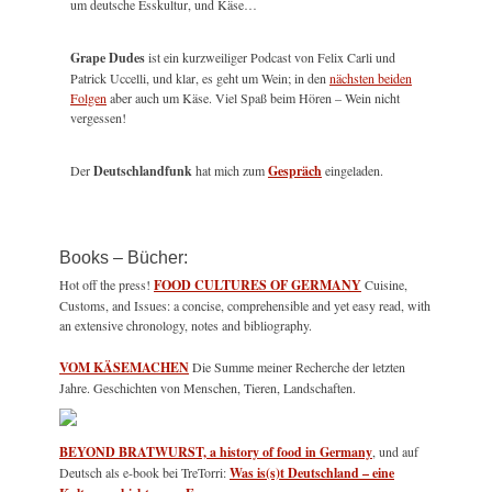
um deutsche Esskultur, und Käse…
Grape Dudes
ist ein kurzweiliger Podcast von Felix Carli und
Patrick Uccelli, und klar, es geht um Wein; in den
nächsten beiden
Folgen
aber auch um Käse. Viel Spaß beim Hören – Wein nicht
vergessen!
Der
Deutschlandfunk
hat mich zum
Gespräch
eingeladen.
Books – Bücher:
Hot off the press!
FOOD CULTURES OF GERMANY
Cuisine,
Customs, and Issues: a concise, comprehensible and yet easy read, with
an extensive chronology, notes and bibliography.
VOM KÄSEMACHEN
Die Summe meiner Recherche der letzten
Jahre. Geschichten von Menschen, Tieren, Landschaften.
BEYOND BRATWURST, a history of food in Germany
, und auf
Deutsch als e-book bei TreTorri:
Was is(s)t Deutschland – eine