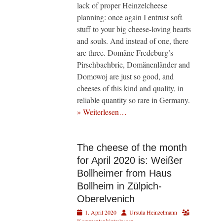
lack of proper Heinzelcheese
planning: once again I entrust soft
stuff to your big cheese-loving hearts
and souls. And instead of one, there
are three. Domäne Fredeburg’s
Pirschbachbrie, Domänenländer and
Domowoj are just so good, and
cheeses of this kind and quality, in
reliable quantity so rare in Germany.
» Weiterlesen…
The cheese of the month
for April 2020 is: Weißer
Bollheimer from Haus
Bollheim in Zülpich-
Oberelvenich
Veröffentlicht
Autor
1. April 2020
Ursula Heinzelmann
am