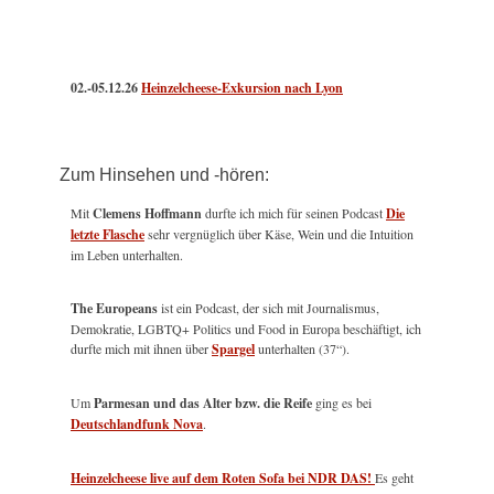
02.-05.12.26
Heinzelcheese-Exkursion nach Lyon
Zum Hinsehen und -hören:
Mit
Clemens Hoffmann
durfte ich mich für seinen Podcast
Die
letzte Flasche
sehr vergnüglich über Käse, Wein und die Intuition
im Leben unterhalten.
The Europeans
ist ein Podcast, der sich mit Journalismus,
Demokratie, LGBTQ+ Politics und Food in Europa beschäftigt, ich
durfte mich mit ihnen über
Spargel
unterhalten (37“).
Um
Parmesan und das Alter bzw. die Reife
ging es bei
Deutschlandfunk Nova
.
Heinzelcheese live auf dem Roten Sofa bei NDR DAS!
Es geht