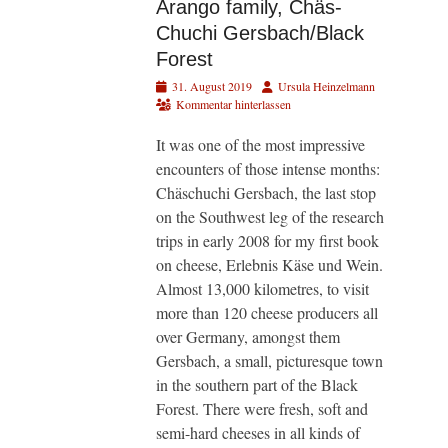
Arango family, Chäs-
Chuchi Gersbach/Black
Forest
Veröffentlicht
Autor
31. August 2019
Ursula Heinzelmann
am
Kommentar hinterlassen
It was one of the most impressive
encounters of those intense months:
Chäschuchi Gersbach, the last stop
on the Southwest leg of the research
trips in early 2008 for my first book
on cheese, Erlebnis Käse und Wein.
Almost 13,000 kilometres, to visit
more than 120 cheese producers all
over Germany, amongst them
Gersbach, a small, picturesque town
in the southern part of the Black
Forest. There were fresh, soft and
semi-hard cheeses in all kinds of