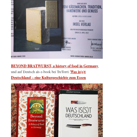
BEYOND BRATWURST, a history of food in Germany
,
und auf Deutsch als e-book bei TreTorri:
Was is(s)t
Deutschland – eine Kulturgeschichte zum Essen