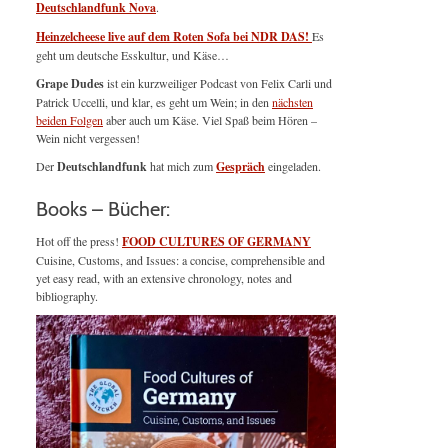
Deutschlandfunk Nova
.
Heinzelcheese live auf dem Roten Sofa bei NDR DAS!
Es
geht um deutsche Esskultur, und Käse…
Grape Dudes
ist ein kurzweiliger Podcast von Felix Carli und
Patrick Uccelli, und klar, es geht um Wein; in den
nächsten
beiden Folgen
aber auch um Käse. Viel Spaß beim Hören –
Wein nicht vergessen!
Der
Deutschlandfunk
hat mich zum
Gespräch
eingeladen.
Books – Bücher:
Hot off the press!
FOOD CULTURES OF GERMANY
Cuisine, Customs, and Issues: a concise, comprehensible and
yet easy read, with an extensive chronology, notes and
bibliography.