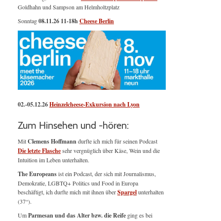
Goldhahn und Sampson am Helmholtzplatz
Sonntag
08.11.26
11-18h
Cheese Berlin
02.-05.12.26
Heinzelcheese-Exkursion nach Lyon
Zum Hinsehen und -hören:
Mit
Clemens Hoffmann
durfte ich mich für seinen Podcast
Die letzte Flasche
sehr vergnüglich über Käse, Wein und die
Intuition im Leben unterhalten.
The Europeans
ist ein Podcast, der sich mit Journalismus,
Demokratie, LGBTQ+ Politics und Food in Europa
beschäftigt, ich durfte mich mit ihnen über
Spargel
unterhalten
(37“).
Um
Parmesan und das Alter bzw. die Reife
ging es bei