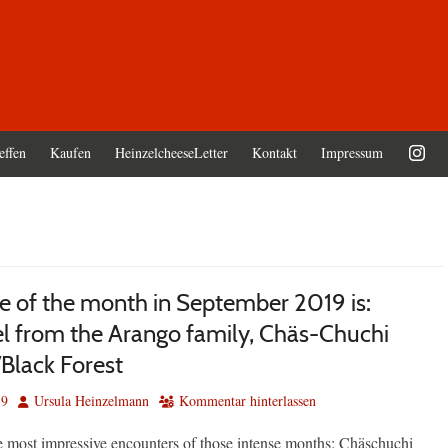
effen
Kaufen
HeinzelcheeseLetter
Kontakt
Impressum
e of the month in September 2019 is:
tel from the Arango family, Chäs-Chuchi
Black Forest
Autor
19
Ursula Heinzelmann
Kommentar hinterlassen
he most impressive encounters of those intense months: Chäschuchi