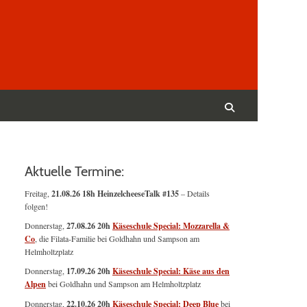
Suchen
nach:
Suchen
Aktuelle Termine:
Freitag,
21.08.26 18h HeinzelcheeseTalk #135
– Details
folgen!
Donnerstag,
27.08.26 20h
Käseschule Special: Mozzarella &
Co
, die Filata-Familie bei Goldhahn und Sampson am
Helmholtzplatz
Donnerstag,
17.09.26 20h
Käseschule Special: Käse aus den
Alpen
bei Goldhahn und Sampson am Helmholtzplatz
Donnerstag,
22.10.26 20h
Käseschule Special: Deep Blue
bei