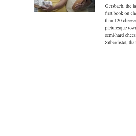
Gersbach, the la
first book on c
than 120 cheese
picturesque town
semi-hard cheeses
Silberdistel, t