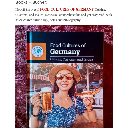
Books – Bücher:
Hot off the press!
FOOD CULTURES OF GERMANY
Cuisine,
Customs, and Issues: a concise, comprehensible and yet easy read, with
an extensive chronology, notes and bibliography.