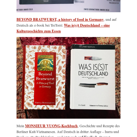
BEYOND BRATWURST, a history of food in Germany
, und auf
Deutsch als e-book bei TreTorri:
Was is(s)t Deutschland – eine
Kulturgeschichte zum Essen
Mein
MONSIEUR VUONG-Kochbuch
, Geschichte und Rezepte des
Berliner Kult-Vietnamesen. Auf Deutsch in dritter Auflage – hurra und