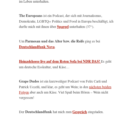
im Leben unterhalten.
The Europeans
ist ein Podcast, der sich mit Journalismus,
Demokratie, LGBTQ+ Politics und Food in Europa beschäftigt, ich
durfte mich mit ihnen über
Spargel
unterhalten (37“).
Um
Parmesan und das Alter bzw. die Reife
ging es bei
Deutschlandfunk Nova
.
Heinzelcheese live auf dem Roten Sofa bei NDR DAS!
Es geht
um deutsche Esskultur, und Käse…
Grape Dudes
ist ein kurzweiliger Podcast von Felix Carli und
Patrick Uccelli, und klar, es geht um Wein; in den
nächsten beiden
Folgen
aber auch um Käse. Viel Spaß beim Hören – Wein nicht
vergessen!
Der
Deutschlandfunk
hat mich zum
Gespräch
eingeladen.