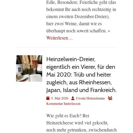
Edle, Besondere, Feierliche geht (das
bekommt Ihr auch noch rechtzeitig in
einem zweiten Dezember-Dreier),
hier zwei Weine, damit wir es
überhaupt noch soweit schaffen.
»
Weiterlesen…
Heinzelwein-Dreier,
eigentlich ein Vierer, für den
Mai 2020: Trüb und heiter
zugleich, aus Rheinhessen,
Japan, Island und Frankreich.
Veröffentlicht
Autor
5. Mai 2020
Ursula Heinzelmann
am
Kommentar hinterlassen
Wie geht es Euch? Bei
Heinzelcheese wird viel gekocht,
noch mehr getrunken, zwischendurch