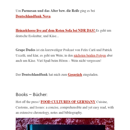
Um
Parmesan und das Alter bzw. die Reife
ging es bei
Deutschlandfunk Nova
.
Heinzelcheese live auf dem Roten Sofa bei NDR DAS!
Es geht um
deutsche Esskultur, und Käse...
Grape Dudes
ist ein kurzweiliger Podcast von Felix Carli und Patrick
Uccelli, und klar, es geht um Wein; in den
nächsten beiden Folgen
aber
auch um Käse. Viel Spaß beim Hören – Wein nicht vergessen!
Der
Deutschlandfunk
hat mich zum
Gespräch
eingeladen.
Books – Bücher:
Hot off the press!
FOOD CULTURES OF GERMANY
Cuisine,
Customs, and Issues: a concise, comprehensible and yet easy read, with
an extensive chronology, notes and bibliography.