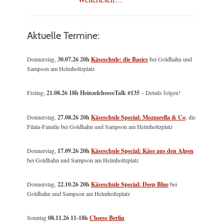
Aktuelle Termine:
Donnerstag,
30.07.26 20h
Käseschule: die Basics
bei Goldhahn und
Sampson am Helmholtzplatz
Freitag,
21.08.26 18h HeinzelcheeseTalk #135
– Details folgen!
Donnerstag,
27.08.26 20h
Käseschule Special: Mozzarella & Co
, die
Filata-Familie bei Goldhahn und Sampson am Helmholtzplatz
Donnerstag,
17.09.26 20h
Käseschule Special: Käse aus den Alpen
bei Goldhahn und Sampson am Helmholtzplatz
Donnerstag,
22.10.26 20h
Käseschule Special: Deep Blue
bei
Goldhahn und Sampson am Helmholtzplatz
Sonntag
08.11.26
11-18h
Cheese Berlin