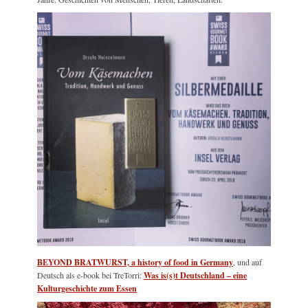
BEYOND BRATWURST, a history of food in Germany
, und auf
Deutsch als e-book bei TreTorri:
Was is(s)t Deutschland – eine
Kulturgeschichte zum Essen