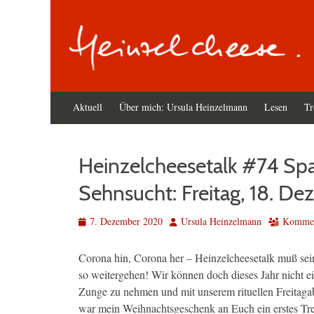
Primäres
Zum
Aktuell
Über mich: Ursula Heinzelmann
Lesen
Tr
Inhalt
Menü
springen
Heinzelcheesetalk #74 Spa
Sehnsucht: Freitag, 18. 
Veröffentlicht
Autor
7. Dezember 2020
Ursula Heinzelmann
Komment
am
Corona hin, Corona her – Heinzelcheesetalk muß sein.
so weitergehen! Wir können doch dieses Jahr nicht e
Zunge zu nehmen und mit unserem rituellen Freitaga
war mein Weihnachtsgeschenk an Euch ein erstes Tref