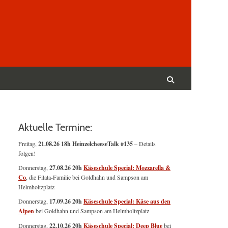
Suchen
nach:
Suchen
Aktuelle Termine:
Freitag,
21.08.26 18h HeinzelcheeseTalk #135
– Details
folgen!
Donnerstag,
27.08.26 20h
Käseschule Special: Mozzarella &
Co
, die Filata-Familie bei Goldhahn und Sampson am
Helmholtzplatz
Donnerstag,
17.09.26 20h
Käseschule Special: Käse aus den
Alpen
bei Goldhahn und Sampson am Helmholtzplatz
Donnerstag,
22.10.26 20h
Käseschule Special: Deep Blue
bei