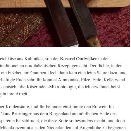
Käserei Oudwijker
Weichkäse aus Kuhmilch, von der
in den
aditionellen norditalienischen Rezept gemacht. Der dichte, in der
te ein bißchen am Gaumen, doch dann kam eine feine Säure dazu, und
häftigte Euch sehr, Ihr konntet Ammoniak, Pilze, Erde, Kellerwand
s entsteht: die Käserinden-Mikrobiologin, die ich erwähnte, heißt
eg in ihre Arbeit…
iner Kohlensäure, und Ihr befandet einstimmig den Rotwein für
Claus Preisinger
aus dem Burgenland am nördlichen Ende des
sparente Kirschfrucht, die diese Sorte so besonders macht, und doch
n Milchkonzentrat aus den Niederlanden auf Augenhöhe zu begegnen.