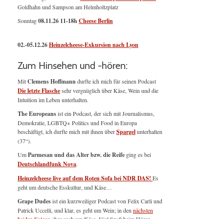
Goldhahn und Sampson am Helmholtzplatz
Sonntag
08.11.26
11-18h
Cheese Berlin
02.-05.12.26
Heinzelcheese-Exkursion nach Lyon
Zum Hinsehen und -hören:
Mit
Clemens Hoffmann
durfte ich mich für seinen Podcast
Die letzte Flasche
sehr vergnüglich über Käse, Wein und die
Intuition im Leben unterhalten.
The Europeans
ist ein Podcast, der sich mit Journalismus,
Demokratie, LGBTQ+ Politics und Food in Europa
beschäftigt, ich durfte mich mit ihnen über
Spargel
unterhalten
(37“).
Um
Parmesan und das Alter bzw. die Reife
ging es bei
Deutschlandfunk Nova
.
Heinzelcheese live auf dem Roten Sofa bei NDR DAS!
Es
geht um deutsche Esskultur, und Käse…
Grape Dudes
ist ein kurzweiliger Podcast von Felix Carli und
Patrick Uccelli, und klar, es geht um Wein; in den
nächsten