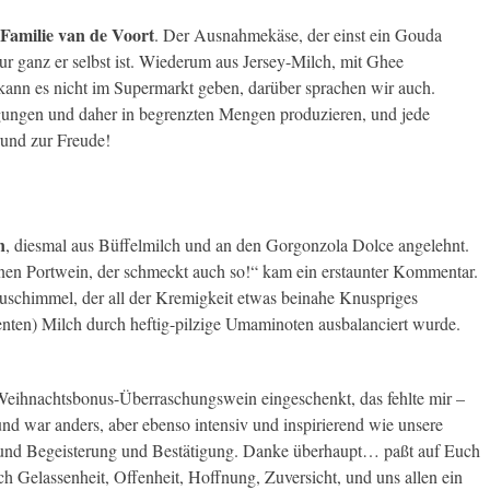
Familie van de Voort
. Der Ausnahmekäse, der einst ein Gouda
ur ganz er selbst ist. Wiederum aus Jersey-Milch, mit Ghee
 kann es nicht im Supermarkt geben, darüber sprachen wir auch.
gungen und daher in begrenzten Mengen produzieren, und jede
rund zur Freude!
n
, diesmal aus Büffelmilch und an den Gorgonzola Dolce angelehnt.
inen Portwein, der schmeckt auch so!“ kam ein erstaunter Kommentar.
lauschimmel, der all der Kremigkeit etwas beinahe Knuspriges
enten) Milch durch heftig-pilzige Umaminoten ausbalanciert wurde.
Weihnachtsbonus-Überraschungswein eingeschenkt, das fehlte mir –
 und war anders, aber ebenso intensiv und inspirierend wie unsere
t und Begeisterung und Bestätigung. Danke überhaupt… paßt auf Euch
uch Gelassenheit, Offenheit, Hoffnung, Zuversicht, und uns allen ein