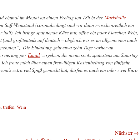
d einmal im Monat an einem Freitag um 18h in der
Markthalle
m Suff-Weinstand (coronabedingt sind wir dann zwischenzeitlich ein
r half). Ich bringe spannende Käse mit, öffne ein paar Flaschen Wein,
nt (und größtenteils auf deutsch – obgleich wir es im allgemeinen auch
zunehmen”). Die Einladung geht etwa zehn Tage vorher an
servierung per
Email
vergeben, die meinerseits spätestens am Samstag
 Ich freue mich über einen freiwilligen Kostenbeitrag von fünfzehn
nn’s extra viel Spaß gemacht hat, dürfen es auch ein oder zwei Euro
e
,
treffen
,
Wein
Nächster →
Nächster