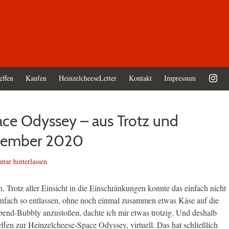
effen
Kaufen
HeinzelcheeseLetter
Kontakt
Impressum
ce Odyssey – aus Trotz und
Dezember 2020
ar hinterlassen
 Trotz aller Einsicht in die Einschränkungen konnte das einfach nicht
infach so entlassen, ohne noch einmal zusammen etwas Käse auf die
bend-Bubbly anzustoßen, dachte ich mir etwas trotzig. Und deshalb
fen zur Heinzelcheese-Space Odyssey, virtuell. Das hat schließlich