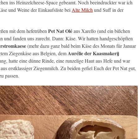
hen ins Heinzelcheese-Space gebeamt. Noch beeindruckter war ich
 Käse und Weine der Einkaufsliste bei
Alte Milch
und Suff in der
Pet Nat Olé
tießen mit dem hefetrüben
aus Xarello (und ein bißchen
n und fanden uns zurecht. Dann: Käse. Wir hatten handgeschöpften
rstromkaese
(mehr dazu ganz bald beim Käse des Monats für Januar
Aurélie der Kaasmakerij
tigtem Ziegenkäse aus Belgien, dem
lung, hatte eine dünne Rinde, eine runzelige Haut aus Hefe und war
aus erstklassiger Ziegenmilch. Zu beiden gefiel Euch der Pet Nat gut,
zu passen.