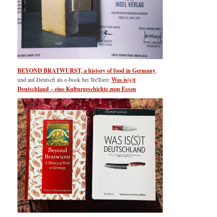
BEYOND BRATWURST, a history of food in Germany
,
und auf Deutsch als e-book bei TreTorri:
Was is(s)t
Deutschland – eine Kulturgeschichte zum Essen