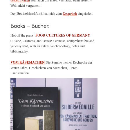
beiden Folgen
aber auch um Käse. Viel Spaß beim Hören –
Wein nicht vergessen!
Der
Deutschlandfunk
hat mich zum
Gespräch
eingeladen.
Books – Bücher:
Hot off the press!
FOOD CULTURES OF GERMANY
Cuisine, Customs, and Issues: a concise, comprehensible and
yet easy read, with an extensive chronology, notes and
bibliography.
VOM KÄSEMACHEN
Die Summe meiner Recherche der
letzten Jahre. Geschichten von Menschen, Tieren,
Landschaften.