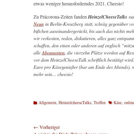
etwas weniger herausforderndes 2021. Cheesio!
Zu Präcorona-Zeiten fanden
HeinzelCheeseTalks
run
Neun
in Berlin-Kreuzberg statt, schräg gegenüber vo
bißchen auseinandergerückt, bis auch das nichts meh
wir verkosten, reden, diskutieren, alles ganz entspan
schaffen, den einen oder anderen auf englisch “mit
alle
Abonnenten
, die vierzehn Plätze werden auf Re
vor dem HeinzelCheeseTalk schriftlich bestätigt wird.
Euro pro Käsegenießer (bar am Ende des Abends), we
mehr sein… cheesio!
Kategorien
Schlagworte
Allgemein
,
HeinzelcheeseTalks
,
Treffen
Käse
,
onlin
Beitragsnavigation
← Vorheriger
Vorheriger