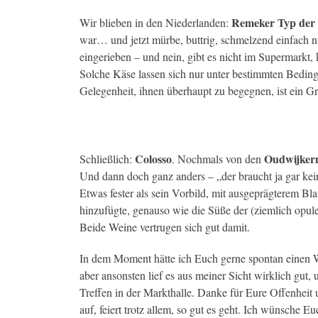
Remeker Typ der 
Wir blieben in den Niederlanden:
war… und jetzt mürbe, buttrig, schmelzend einfach n
eingerieben – und nein, gibt es nicht im Supermarkt,
Solche Käse lassen sich nur unter bestimmten Bedin
Gelegenheit, ihnen überhaupt zu begegnen, ist ein G
Colosso
Oudwijker
Schließlich:
. Nochmals von den
Und dann doch ganz anders – „der braucht ja gar ke
Etwas fester als sein Vorbild, mit ausgeprägterem B
hinzufügte, genauso wie die Süße der (ziemlich opul
Beide Weine vertrugen sich gut damit.
In dem Moment hätte ich Euch gerne spontan einen 
aber ansonsten lief es aus meiner Sicht wirklich gut,
Treffen in der Markthalle. Danke für Eure Offenhei
auf, feiert trotz allem, so gut es geht. Ich wünsche E