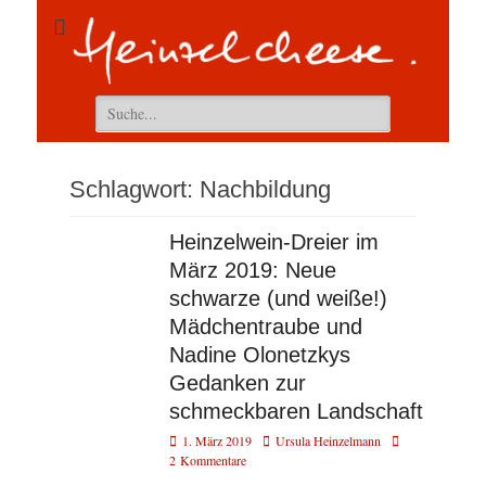
Suchen
nach:
Schlagwort:
Nachbildung
Heinzelwein-Dreier im
März 2019: Neue
schwarze (und weiße!)
Mädchentraube und
Nadine Olonetzkys
Gedanken zur
schmeckbaren Landschaft
Veröffentlicht
Autor
1. März 2019
Ursula Heinzelmann
am
2 Kommentare