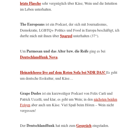
letzte Flasche
sehr vergnüglich über Käse, Wein und die Intuition
im Leben unterhalten.
The Europeans
ist ein Podcast, der sich mit Journalismus,
Demokratie, LGBTQ+ Politics und Food in Europa beschäftigt, ich
durfte mich mit ihnen über
Spargel
unterhalten (37“).
Um
Parmesan und das Alter bzw. die Reife
ging es bei
Deutschlandfunk Nova
.
Heinzelcheese live auf dem Roten Sofa bei NDR DAS!
Es geht
um deutsche Esskultur, und Käse…
Grape Dudes
ist ein kurzweiliger Podcast von Felix Carli und
Patrick Uccelli, und klar, es geht um Wein; in den
nächsten beiden
Folgen
aber auch um Käse. Viel Spaß beim Hören – Wein nicht
vergessen!
Der
Deutschlandfunk
hat mich zum
Gespräch
eingeladen.