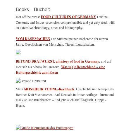
Books – Bücher:
Hot off the press!
FOOD CULTURES OF GERMANY
Cuisine,
Customs, and Issues: a concise, comprehensible and yet easy read, with
an extensive chronology, notes and bibliography.
VOM KÄSEMACHEN
Die Summe meiner Recherche der letzten
Jahre. Geschichten von Menschen, Tieren, Landschaften.
BEYOND BRATWURST, a history of food in Germany
, und auf
Deutsch als e-book bei TreTorri:
Was is(s)t Deutschland – eine
Kulturgeschichte zum Essen
Mein
MONSIEUR VUONG-Kochbuch
, Geschichte und Rezepte des
Berliner Kult-Vietnamesen. Auf Deutsch in dritter Auflage – hurra und
Dank an alle Buchkäufer! – und jetzt auch
auf Englisch
. Doppel-
Hurra.