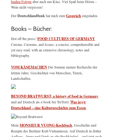
beiden Folgen
aber auch um Käse. Viel Spaß beim Hören –
Wein nicht vergessen!
Der
Deutschlandfunk
hat mich zum
Gespräch
eingeladen.
Books – Bücher:
Hot off the press!
FOOD CULTURES OF GERMANY
Cuisine, Customs, and Issues: a concise, comprehensible and
yet easy read, with an extensive chronology, notes and
bibliography.
VOM KÄSEMACHEN
Die Summe meiner Recherche der
letzten Jahre. Geschichten von Menschen, Tieren,
Landschaften.
BEYOND BRATWURST, a history of food in Germany
,
und auf Deutsch als e-book bei TreTorri:
Was is(s)t
Deutschland – eine Kulturgeschichte zum Essen
Mein
MONSIEUR VUONG-Kochbuch
, Geschichte und
Rezepte des Berliner Kult-Vietnamesen. Auf Deutsch in dritter
Auflage – hurra und Dank an alle Buchkäufer! – und jetzt auch