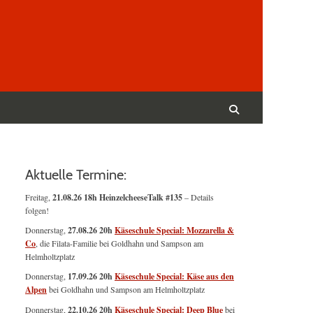
Suchen
nach:
Suchen
Aktuelle Termine:
Freitag,
21.08.26 18h HeinzelcheeseTalk #135
– Details
folgen!
Donnerstag,
27.08.26 20h
Käseschule Special: Mozzarella &
Co
, die Filata-Familie bei Goldhahn und Sampson am
Helmholtzplatz
Donnerstag,
17.09.26 20h
Käseschule Special: Käse aus den
Alpen
bei Goldhahn und Sampson am Helmholtzplatz
Donnerstag,
22.10.26 20h
Käseschule Special: Deep Blue
bei