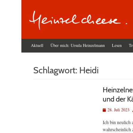
Primäres
Zum
Aktuell
Über mich: Ursula Heinzelmann
Lesen
Tr
Inhalt
Menü
springen
Schlagwort:
Heidi
Heinzelne
und der K
Veröffentlicht
28. Juli 2023
am
Ich bin neulich
wahrscheinlich 