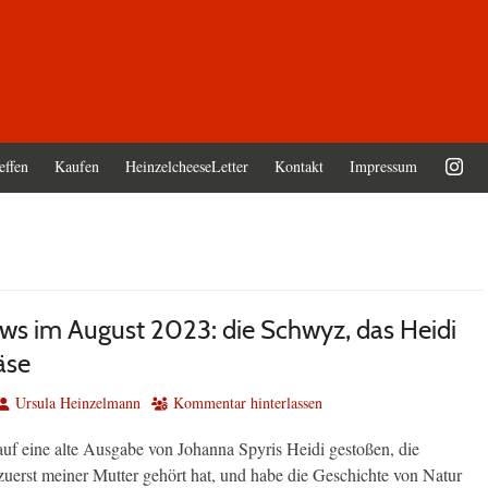
effen
Kaufen
HeinzelcheeseLetter
Kontakt
Impressum
ws im August 2023: die Schwyz, das Heidi
äse
Autor
Ursula Heinzelmann
Kommentar hinterlassen
 auf eine alte Ausgabe von Johanna Spyris Heidi gestoßen, die
zuerst meiner Mutter gehört hat, und habe die Geschichte von Natur