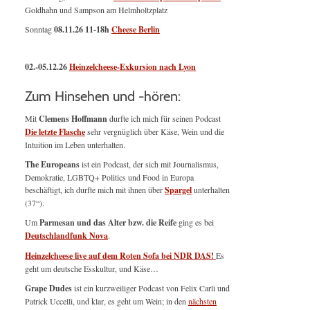
Goldhahn und Sampson am Helmholtzplatz
Sonntag
08.11.26
11-18h
Cheese Berlin
02.-05.12.26
Heinzelcheese-Exkursion nach Lyon
Zum Hinsehen und -hören:
Mit
Clemens Hoffmann
durfte ich mich für seinen Podcast
Die letzte Flasche
sehr vergnüglich über Käse, Wein und die
Intuition im Leben unterhalten.
The Europeans
ist ein Podcast, der sich mit Journalismus,
Demokratie, LGBTQ+ Politics und Food in Europa
beschäftigt, ich durfte mich mit ihnen über
Spargel
unterhalten
(37“).
Um
Parmesan und das Alter bzw. die Reife
ging es bei
Deutschlandfunk Nova
.
Heinzelcheese live auf dem Roten Sofa bei NDR DAS!
Es
geht um deutsche Esskultur, und Käse…
Grape Dudes
ist ein kurzweiliger Podcast von Felix Carli und
Patrick Uccelli, und klar, es geht um Wein; in den
nächsten