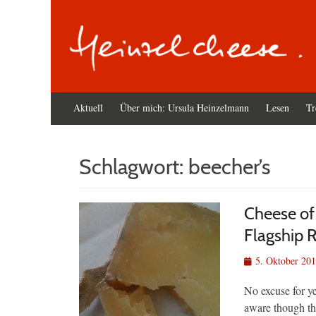
Primäres
Zum
Aktuell
Über mich: Ursula Heinzelmann
Lesen
Tr
Inhalt
Menü
springen
Schlagwort:
beecher’s
Cheese of
Flagship 
Veröffentlicht
5. Oktober 20
am
No excuse for ye
aware though th