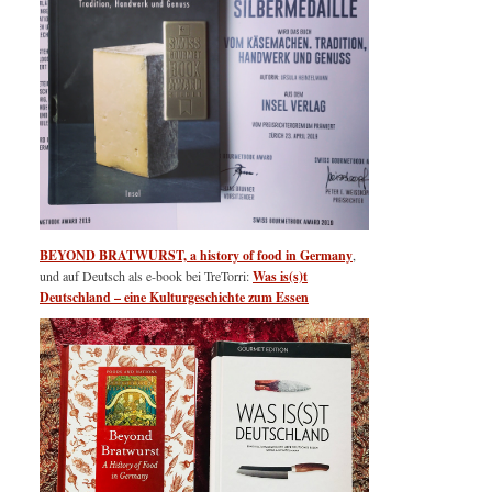
BEYOND BRATWURST, a history of food in Germany
,
und auf Deutsch als e-book bei TreTorri:
Was is(s)t
Deutschland – eine Kulturgeschichte zum Essen