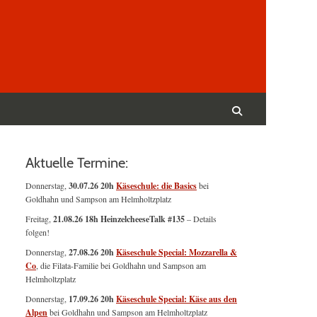
Suchen
nach:
Suchen
Aktuelle Termine:
Donnerstag,
30.07.26 20h
Käseschule: die Basics
bei
Goldhahn und Sampson am Helmholtzplatz
Freitag,
21.08.26 18h HeinzelcheeseTalk #135
– Details
folgen!
Donnerstag,
27.08.26 20h
Käseschule Special: Mozzarella &
Co
, die Filata-Familie bei Goldhahn und Sampson am
Helmholtzplatz
Donnerstag,
17.09.26 20h
Käseschule Special: Käse aus den
Alpen
bei Goldhahn und Sampson am Helmholtzplatz