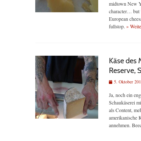
midtown New Yor
character… but 
European cheesa
fullstop.
» Weit
Käse des 
Reserve, 
Veröffentlicht
5. Oktober 20
am
Ja, noch ein en
Schaukäserei mi
als Content, me
amerikanische K
annehmen. Beech