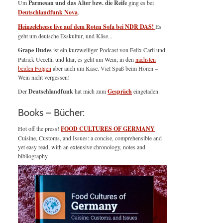
Um
Parmesan und das Alter bzw. die Reife
ging es bei
Deutschlandfunk Nova
.
Heinzelcheese live auf dem Roten Sofa bei NDR DAS!
Es
geht um deutsche Esskultur, und Käse...
Grape Dudes
ist ein kurzweiliger Podcast von Felix Carli und
Patrick Uccelli, und klar, es geht um Wein; in den
nächsten
beiden Folgen
aber auch um Käse. Viel Spaß beim Hören –
Wein nicht vergessen!
Der
Deutschlandfunk
hat mich zum
Gespräch
eingeladen.
Books – Bücher:
Hot off the press!
FOOD CULTURES OF GERMANY
Cuisine, Customs, and Issues: a concise, comprehensible and
yet easy read, with an extensive chronology, notes and
bibliography.