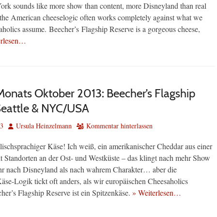
k sounds like more show than content, more Disneyland than real
the American cheeselogic often works completely against what we
holics assume. Beecher’s Flagship Reserve is a gorgeous cheese,
erlesen…
Monats Oktober 2013: Beecher’s Flagship
Seattle & NYC/USA
Autor
13
Ursula Heinzelmann
Kommentar hinterlassen
glischsprachiger Käse! Ich weiß, ein amerikanischer Cheddar aus einer
t Standorten an der Ost- und Westküste – das klingt nach mehr Show
hr nach Disneyland als nach wahrem Charakter… aber die
äse-Logik tickt oft anders, als wir europäischen Cheesaholics
er’s Flagship Reserve ist ein Spitzenkäse.
» Weiterlesen…