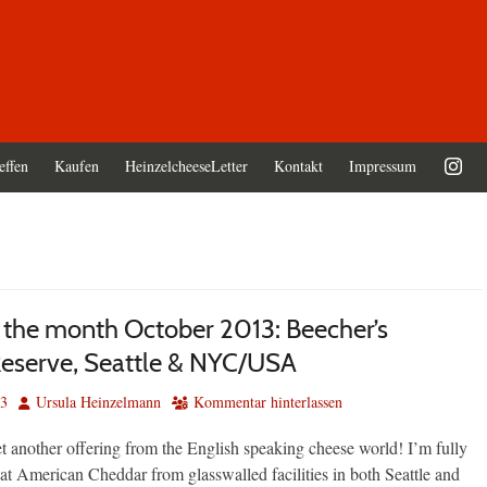
effen
Kaufen
HeinzelcheeseLetter
Kontakt
Impressum
 the month October 2013: Beecher’s
Reserve, Seattle & NYC/USA
Autor
13
Ursula Heinzelmann
Kommentar hinterlassen
t another offering from the English speaking cheese world! I’m fully
at American Cheddar from glasswalled facilities in both Seattle and