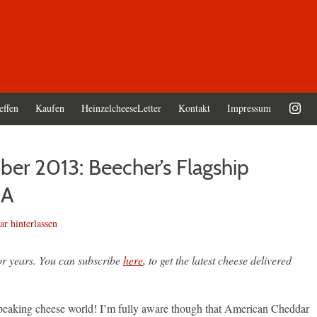
effen
Kaufen
HeinzelcheeseLetter
Kontakt
Impressum
er 2013: Beecher’s Flagship
SA
r hinterlassen
or years. You can subscribe
here
, to get the latest cheese delivered
 speaking cheese world! I’m fully aware though that American Cheddar