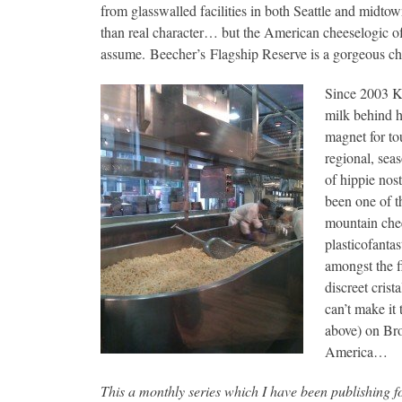
from glasswalled facilities in both Seattle and mid
than real character… but the American cheeselogic 
assume. Beecher’s Flagship Reserve is a gorgeous che
Since 2003 K
milk behind h
magnet for to
regional, seas
of hippie nos
been one of t
mountain chee
plasticofanta
amongst the fi
discreet crist
can’t make it 
above) on Bro
America…
This a monthly series which I have been publishing f