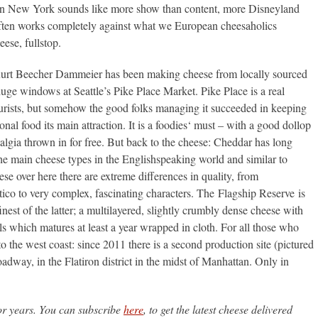
town New York sounds like more show than content, more Disneyland
often works completely against what we European cheesaholics
ese, fullstop.
urt Beecher Dammeier has been making cheese from locally sourced
uge windows at Seattle’s Pike Place Market. Pike Place is a real
urists, but somehow the good folks managing it succeeded in keeping
onal food its main attraction. It is a foodies‘ must – with a good dollop
talgia thrown in for free. But back to the cheese: Cheddar has long
he main cheese types in the Englishspeaking world and similar to
se over here there are extreme differences in quality, from
stico to very complex, fascinating characters. The Flagship Reserve is
nest of the latter; a multilayered, slightly crumbly dense cheese with
als which matures at least a year wrapped in cloth. For all those who
to the west coast: since 2011 there is a second production site (pictured
adway, in the Flatiron district in the midst of Manhattan. Only in
or years. You can subscribe
here
, to get the latest cheese delivered