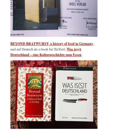
BEYOND BRATWURST, a history of food in Germany
,
und auf Deutsch als e-book bei TreTorri:
Was is(s)t
Deutschland – eine Kulturgeschichte zum Essen