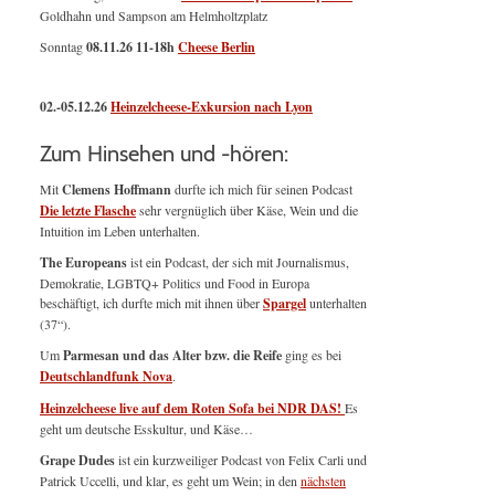
Goldhahn und Sampson am Helmholtzplatz
Sonntag
08.11.26
11-18h
Cheese Berlin
02.-05.12.26
Heinzelcheese-Exkursion nach Lyon
Zum Hinsehen und -hören:
Mit
Clemens Hoffmann
durfte ich mich für seinen Podcast
Die letzte Flasche
sehr vergnüglich über Käse, Wein und die
Intuition im Leben unterhalten.
The Europeans
ist ein Podcast, der sich mit Journalismus,
Demokratie, LGBTQ+ Politics und Food in Europa
beschäftigt, ich durfte mich mit ihnen über
Spargel
unterhalten
(37“).
Um
Parmesan und das Alter bzw. die Reife
ging es bei
Deutschlandfunk Nova
.
Heinzelcheese live auf dem Roten Sofa bei NDR DAS!
Es
geht um deutsche Esskultur, und Käse…
Grape Dudes
ist ein kurzweiliger Podcast von Felix Carli und
Patrick Uccelli, und klar, es geht um Wein; in den
nächsten