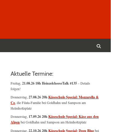
Suchen
nach:
Suchen
Aktuelle Termine:
Freitag,
21.08.26 18h HeinzelcheeseTalk #135
– Details
folgen!
Donnerstag,
27.08.26 20h
Käseschule Special: Mozzarella &
Co
, die Filata-Familie bei Goldhahn und Sampson am
Helmholtzplatz
Donnerstag,
17.09.26 20h
Käseschule Special: Käse aus den
Alpen
bei Goldhahn und Sampson am Helmholtzplatz
Donnerstag,
22.10.26 20h
Käseschule Special: Deep Blue
bei