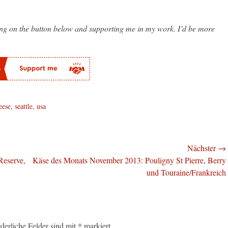
king on the button below and supporting me in my work. I’d be more
eese
,
seattle
,
usa
Nächster →
Nächster
Reserve,
Käse des Monats November 2013: Pouligny St Pierre, Berry
Beitrag:
und Touraine/Frankreich
rderliche Felder sind mit
*
markiert