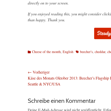
directly on to your screen.
If you enjoyed reading this, you might consider clic
than happy. Thank you.
Kategorien
Schlagworte
Cheese of the month
,
English
beecher's
,
cheddar
,
ch
Beitragsnavigation
← Vorheriger
Vorheriger
Käse des Monats Oktober 2013: Beecher’s Flagship 
Beitrag:
Seattle & NYC/USA
Schreibe einen Kommentar
Deine E-Mail-Adresse wird nicht veröffentlicht.
Erfo