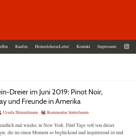
effen
Kaufen
HeinzelcheeseLetter
Kontakt
Impressum
n-Dreier im Juni 2019: Pinot Noir,
y und Freunde in Amerika
utor
Ursula Heinzelmann
Kommentar hinterlassen
 endlich mal wieder, in New York. Fünf Tage voll von dieser
gie, die im einen Moment so beglückend und inspirierend ist und