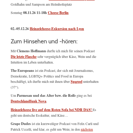
Goldhahn und Sampson am Helmholtzplatz
Sonntag
08.11.26
11-18h
Cheese Berlin
02.-05.12.26
Heinzelcheese-Exkursion nach Lyon
Zum Hinsehen und -hören:
Mit
Clemens Hoffmann
durfte ich mich für seinen Podcast
Die letzte Flasche
sehr vergnüglich über Käse, Wein und die
Intuition im Leben unterhalten.
The Europeans
ist ein Podcast, der sich mit Journalismus,
Demokratie, LGBTQ+ Politics und Food in Europa
beschäftigt, ich durfte mich mit ihnen über
Spargel
unterhalten
(37“).
Um
Parmesan und das Alter bzw. die Reife
ging es bei
Deutschlandfunk Nova
.
Heinzelcheese live auf dem Roten Sofa bei NDR DAS!
Es
geht um deutsche Esskultur, und Käse…
Grape Dudes
ist ein kurzweiliger Podcast von Felix Carli und
Patrick Uccelli, und klar, es geht um Wein; in den
nächsten