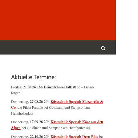
Suchen
nach:
Suchen
Aktuelle Termine:
Freitag,
21.08.26 18h HeinzelcheeseTalk #135
– Details
folgen!
Donnerstag,
27.08.26 20h
Käseschule Special: Mozzarella &
Co
, die Filata-Familie bei Goldhahn und Sampson am
Helmholtzplatz
Donnerstag,
17.09.26 20h
Käseschule Special: Käse aus den
Alpen
bei Goldhahn und Sampson am Helmholtzplatz
Donnerstag,
22.10.26 20h
Käseschule Special: Deep Blue
bei