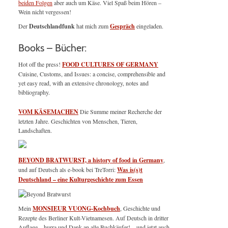
beiden Folgen
aber auch um Käse. Viel Spaß beim Hören –
Wein nicht vergessen!
Der
Deutschlandfunk
hat mich zum
Gespräch
eingeladen.
Books – Bücher:
Hot off the press!
FOOD CULTURES OF GERMANY
Cuisine, Customs, and Issues: a concise, comprehensible and
yet easy read, with an extensive chronology, notes and
bibliography.
VOM KÄSEMACHEN
Die Summe meiner Recherche der
letzten Jahre. Geschichten von Menschen, Tieren,
Landschaften.
BEYOND BRATWURST, a history of food in Germany
,
und auf Deutsch als e-book bei TreTorri:
Was is(s)t
Deutschland – eine Kulturgeschichte zum Essen
Mein
MONSIEUR VUONG-Kochbuch
, Geschichte und
Rezepte des Berliner Kult-Vietnamesen. Auf Deutsch in dritter
Auflage – hurra und Dank an alle Buchkäufer! – und jetzt auch