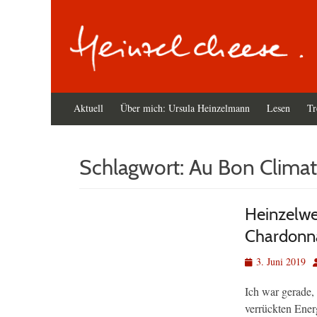
Primäres
Zum
Aktuell
Über mich: Ursula Heinzelmann
Lesen
Tr
Inhalt
Menü
springen
Schlagwort:
Au Bon Climat
Heinzelwei
Chardonna
Veröffentlicht
A
3. Juni 2019
am
Ich war gerade,
verrückten Ener