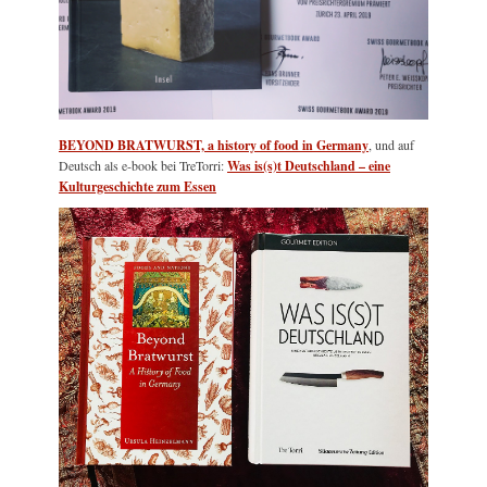
BEYOND BRATWURST, a history of food in Germany
, und auf
Deutsch als e-book bei TreTorri:
Was is(s)t Deutschland – eine
Kulturgeschichte zum Essen