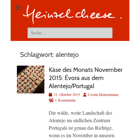
Suchen
nach:
Schlagwort:
alentejo
Käse des Monats November
2015: Évora aus dem
Alentejo/Portugal
Veröffentlicht
Autor
31. Oktober 2015
Ursula Heinzelmann
am
1 Kommentar
Die wilde, weite Landschaft des
Alentejo im südlichen Zentrum
Portugals ist genau das Richtige,
wenn es im November in unseren