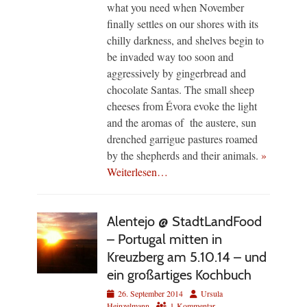
what you need when November
finally settles on our shores with its
chilly darkness, and shelves begin to
be invaded way too soon and
aggressively by gingerbread and
chocolate Santas. The small sheep
cheeses from Évora evoke the light
and the aromas of the austere, sun
drenched garrigue pastures roamed
by the shepherds and their animals.
»
Weiterlesen…
Alentejo @ StadtLandFood
– Portugal mitten in
Kreuzberg am 5.10.14 – und
ein großartiges Kochbuch
Veröffentlicht
Autor
26. September 2014
Ursula
am
Heinzelmann
1 Kommentar