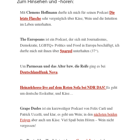
Zum Hinsehen und -hören:
Mit
Clemens Hoffmann
durfte ich mich für seinen Podcast
Die
letzte Flasche
sehr vergnüglich über Käse, Wein und die Intuition
im Leben unterhalten.
The Europeans
ist ein Podcast, der sich mit Journalismus,
Demokratie, LGBTQ+ Politics und Food in Europa beschäftigt, ich
durfte mich mit ihnen über
Spargel
unterhalten (37“).
Um
Parmesan und das Alter bzw. die Reife
ging es bei
Deutschlandfunk Nova
.
Heinzelcheese live auf dem Roten Sofa bei NDR DAS!
Es geht
um deutsche Esskultur, und Käse…
Grape Dudes
ist ein kurzweiliger Podcast von Felix Carli und
Patrick Uccelli, und klar, es geht um Wein; in den
nächsten beiden
Folgen
aber auch um Käse. Viel Spaß beim Hören – Wein nicht
vergessen!