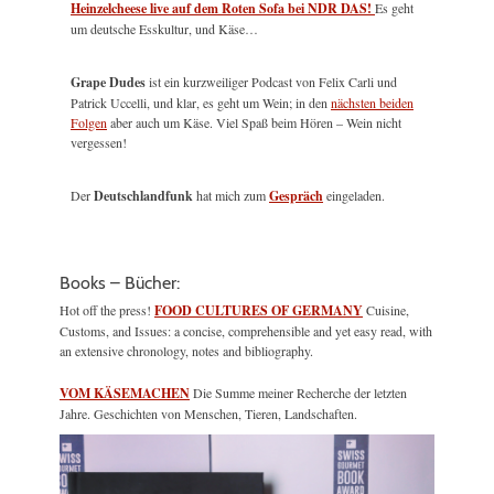
Heinzelcheese live auf dem Roten Sofa bei NDR DAS!
Es geht
um deutsche Esskultur, und Käse…
Grape Dudes
ist ein kurzweiliger Podcast von Felix Carli und
Patrick Uccelli, und klar, es geht um Wein; in den
nächsten beiden
Folgen
aber auch um Käse. Viel Spaß beim Hören – Wein nicht
vergessen!
Der
Deutschlandfunk
hat mich zum
Gespräch
eingeladen.
Books – Bücher:
Hot off the press!
FOOD CULTURES OF GERMANY
Cuisine,
Customs, and Issues: a concise, comprehensible and yet easy read, with
an extensive chronology, notes and bibliography.
VOM KÄSEMACHEN
Die Summe meiner Recherche der letzten
Jahre. Geschichten von Menschen, Tieren, Landschaften.