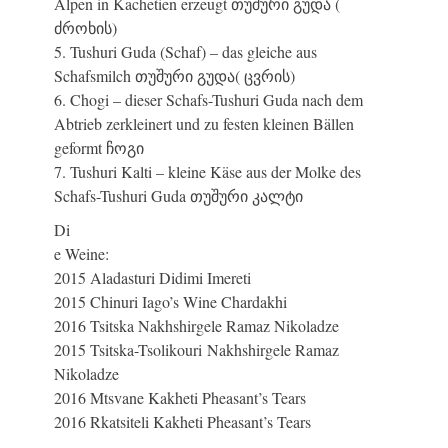
Alpen in Kachetien erzeugt თუშური გუდა (
ძროხის)
5. Tushuri Guda (Schaf) – das gleiche aus
Schafsmilch თუშური გუდა( ცვრის)
6. Chogi – dieser Schafs-Tushuri Guda nach dem
Abtrieb zerkleinert und zu festen kleinen Bällen
geformt ჩოგი
7. Tushuri Kalti – kleine Käse aus der Molke des
Schafs-Tushuri Guda თუშური კალტი
Di
e Weine:
2015 Aladasturi Didimi Imereti
2015 Chinuri Iago’s Wine Chardakhi
2016 Tsitska Nakhshirgele Ramaz Nikoladze
2015 Tsitska-Tsolikouri Nakhshirgele Ramaz
Nikoladze
2016 Mtsvane Kakheti Pheasant’s Tears
2016 Rkatsiteli Kakheti Pheasant’s Tears