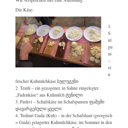
Die Käse:
1.
S
ul
gu
ni
–
ei
n
frischer Kuhmilchkäse სულუგუნი
2. Tenili – ein gezogener, in Sahne eingelegter
„Fadenkäse“ aus Kuhmilch ტენილი
3. Pashvi – Schafskäse im Schafspansen ფაშვში
დავარგებული ყველი
4. Tushuri Guda (Kuh) – in der Schafshaut (georgisch
= Guda) gelagerter Kuhmilchkäse, im Sommer in den