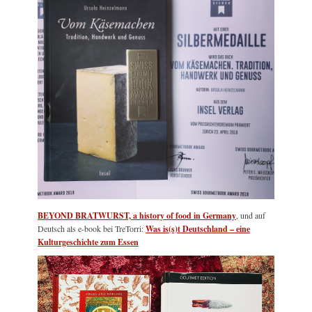
BEYOND BRATWURST, a history of food in Germany
, und auf
Deutsch als e-book bei TreTorri:
Was is(s)t Deutschland – eine
Kulturgeschichte zum Essen