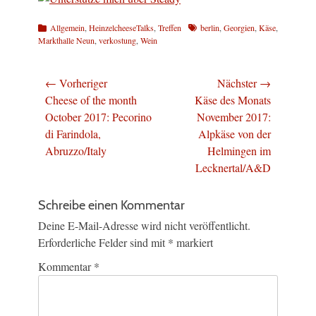
Kategorien
Schlagworte
Allgemein
,
HeinzelcheeseTalks
,
Treffen
berlin
,
Georgien
,
Käse
,
Markthalle Neun
,
verkostung
,
Wein
Beitragsnavigation
← Vorheriger
Nächster →
Vorheriger
Nächster
Cheese of the month
Käse des Monats
Beitrag:
Beitrag:
October 2017: Pecorino
November 2017:
di Farindola,
Alpkäse von der
Abruzzo/Italy
Helmingen im
Lecknertal/A&D
Schreibe einen Kommentar
Deine E-Mail-Adresse wird nicht veröffentlicht.
Erforderliche Felder sind mit
*
markiert
Kommentar
*