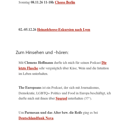
Sonntag
08.11.26
11-18h
Cheese Berlin
02.-05.12.26
Heinzelcheese-Exkursion nach Lyon
Zum Hinsehen und -hören:
Mit
Clemens Hoffmann
durfte ich mich für seinen Podcast
Die
letzte Flasche
sehr vergnüglich über Käse, Wein und die Intuition
im Leben unterhalten.
The Europeans
ist ein Podcast, der sich mit Journalismus,
Demokratie, LGBTQ+ Politics und Food in Europa beschäftigt, ich
durfte mich mit ihnen über
Spargel
unterhalten (37“).
Um
Parmesan und das Alter bzw. die Reife
ging es bei
Deutschlandfunk Nova
.