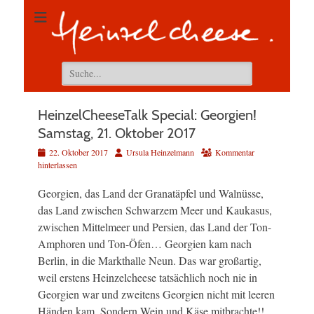
Suchen
nach:
HeinzelCheeseTalk Special: Georgien!
Samstag, 21. Oktober 2017
Veröffentlicht
Autor
22. Oktober 2017
Ursula Heinzelmann
Kommentar
am
hinterlassen
Georgien, das Land der Granatäpfel und Walnüsse,
das Land zwischen Schwarzem Meer und Kaukasus,
zwischen Mittelmeer und Persien, das Land der Ton-
Amphoren und Ton-Öfen… Georgien kam nach
Berlin, in die Markthalle Neun. Das war großartig,
weil erstens Heinzelcheese tatsächlich noch nie in
Georgien war und zweitens Georgien nicht mit leeren
Händen kam. Sondern Wein und Käse mitbrachte!!