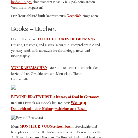
beiden Folgen
aber auch um Käse. Viel Spaß beim Hören –
Wein nicht vergessen!
Der
Deutschlandfunk
hat mich zum
Gespräch
eingeladen.
Books – Bücher:
Hot off the press!
FOOD CULTURES OF GERMANY
Cuisine, Customs, and Issues: a concise, comprehensible and
yet easy read, with an extensive chronology, notes and
bibliography.
VOM KÄSEMACHEN
Die Summe meiner Recherche der
letzten Jahre. Geschichten von Menschen, Tieren,
Landschaften.
BEYOND BRATWURST, a history of food in Germany
,
und auf Deutsch als e-book bei TreTorri:
Was is(s)t
Deutschland – eine Kulturgeschichte zum Essen
Mein
MONSIEUR VUONG-Kochbuch
, Geschichte und
Rezepte des Berliner Kult-Vietnamesen. Auf Deutsch in dritter
Auflage – hurra und Dank an alle Buchkäufer! – und jetzt auch