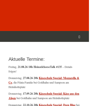
Suchen
nach:
Suchen
Aktuelle Termine:
Freitag,
21.08.26 18h HeinzelcheeseTalk #135
– Details
folgen!
Donnerstag,
27.08.26 20h
Käseschule Special: Mozzarella &
Co
, die Filata-Familie bei Goldhahn und Sampson am
Helmholtzplatz
Donnerstag,
17.09.26 20h
Käseschule Special: Käse aus den
Alpen
bei Goldhahn und Sampson am Helmholtzplatz
Donnerstag,
22.10.26 20h
Käseschule Special: Deep Blue
bei