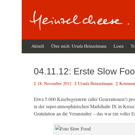
Zum
Primäres
Aktuell
Über mich: Ursula Heinzelmann
Lesen
Tr
Inhalt
Menü
springen
04.11.12: Erste Slow Fo
Veröffentlicht
Autor
18. November 2012
Ursula Heinzelmann
Kommenta
am
Etwa 5.000 Käsebegeisterte (aller Generationen!) p
in der super-atmosphärischen Markthalle IX in Kreuz
Gratulation an die Veranstalter – das war ein voller E