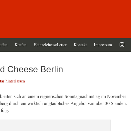
effen
Kaufen
HeinzelcheeseLetter
Kontakt
Impressum
od Cheese Berlin
r hinterlassen
robierten sich an einem regnerischen Sonntagnachmittag im November
berg durch ein wirklich unglaubliches Angebot von über 30 Ständen.
rfolg.