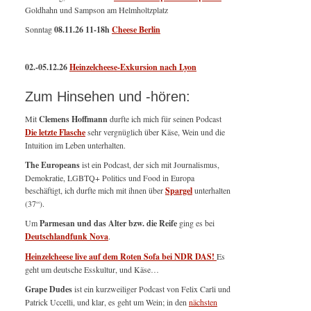
Goldhahn und Sampson am Helmholtzplatz
Sonntag
08.11.26
11-18h
Cheese Berlin
02.-05.12.26
Heinzelcheese-Exkursion nach Lyon
Zum Hinsehen und -hören:
Mit
Clemens Hoffmann
durfte ich mich für seinen Podcast
Die letzte Flasche
sehr vergnüglich über Käse, Wein und die
Intuition im Leben unterhalten.
The Europeans
ist ein Podcast, der sich mit Journalismus,
Demokratie, LGBTQ+ Politics und Food in Europa
beschäftigt, ich durfte mich mit ihnen über
Spargel
unterhalten
(37“).
Um
Parmesan und das Alter bzw. die Reife
ging es bei
Deutschlandfunk Nova
.
Heinzelcheese live auf dem Roten Sofa bei NDR DAS!
Es
geht um deutsche Esskultur, und Käse…
Grape Dudes
ist ein kurzweiliger Podcast von Felix Carli und
Patrick Uccelli, und klar, es geht um Wein; in den
nächsten